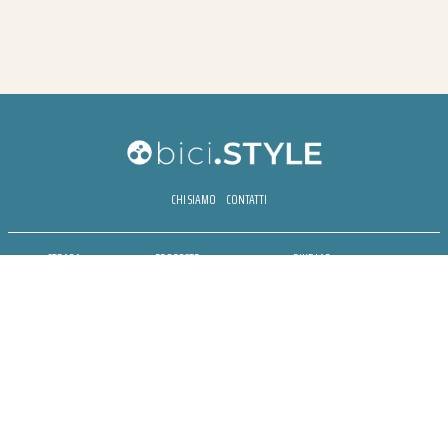
CHI SIAMO
CONTATTI
STRADA
PROPOSTE
BIKE LAB
MTB
ESPERIENZE
BIKE HOTEL
GRAVEL
BENESSERE
BIKE ECONOMY
URBAN
NEWSLETTER