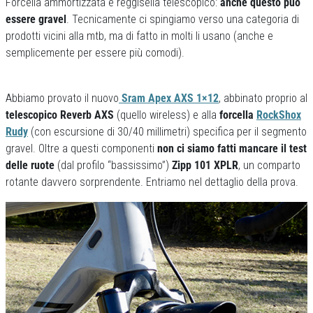
Forcella ammortizzata e reggisella telescopico:
anche questo può
essere gravel
. Tecnicamente ci spingiamo verso una categoria di
prodotti vicini alla mtb, ma di fatto in molti li usano (anche e
semplicemente per essere più comodi).
Abbiamo provato il nuovo
Sram Apex AXS 1×12
, abbinato proprio al
telescopico Reverb AXS
(quello wireless) e alla
forcella
RockShox
Rudy
(con escursione di 30/40 millimetri) specifica per il segmento
gravel. Oltre a questi componenti
non ci siamo fatti mancare il test
delle ruote
(dal profilo “bassissimo”)
Zipp 101 XPLR
, un comparto
rotante davvero sorprendente. Entriamo nel dettaglio della prova.