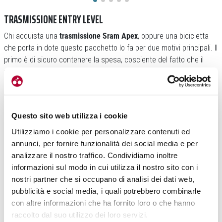
TRASMISSIONE ENTRY LEVEL
Chi acquista una
trasmissione Sram Apex
, oppure una bicicletta
che porta in dote questo pacchetto lo fa per due motivi principali. Il
primo è di sicuro contenere la spesa, cosciente del fatto che il
valore alla bilancia non occupa il primo posto nella scala dei valori.
Il secondo è avere
un’ottima sostanza dei materiali e non curarsi
troppo dei colpi proibiti
che possono arrivare da un utilizzo
(anche) scriteriato.
Questo sito web utilizza i cookie
Utilizziamo i cookie per personalizzare contenuti ed
annunci, per fornire funzionalità dei social media e per
analizzare il nostro traffico. Condividiamo inoltre
informazioni sul modo in cui utilizza il nostro sito con i
nostri partner che si occupano di analisi dei dati web,
pubblicità e social media, i quali potrebbero combinarle
con altre informazioni che ha fornito loro o che hanno
raccolto dal suo utilizzo dei loro servizi.
L’ultima versione AXS ha
poco da invidiare al Rival e al Force
(da