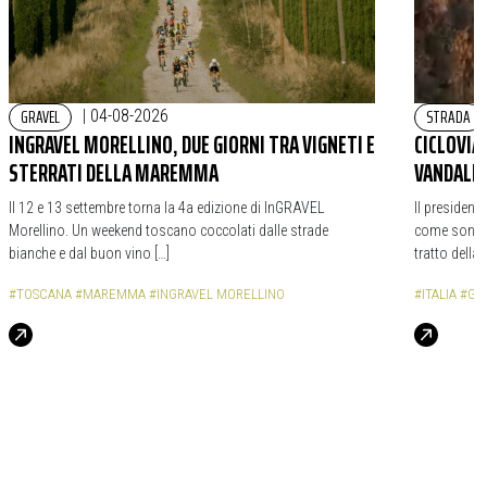
GRAVEL
STRADA
|
04-08-2026
INGRAVEL MORELLINO, DUE GIORNI TRA VIGNETI E
CICLOVIA
STERRATI DELLA MAREMMA
VANDALIC
Il 12 e 13 settembre torna la 4a edizione di InGRAVEL
Il president
Morellino. Un weekend toscano coccolati dalle strade
come sono st
bianche e dal buon vino […]
tratto della 
#TOSCANA
#MAREMMA
#INGRAVEL MORELLINO
#ITALIA
#GA