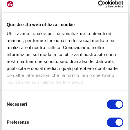
Il modello Loamr Flat si concentra su aderenza, mobilità e
sensibilità del pedale per i ciclisti che utilizzano pedali piatti
. La
presenza di un collarino dal taglio basso migliora la libertà di
Questo sito web utilizza i cookie
movimento nella parte della caviglia, mentre una piastra interna in
Utilizziamo i cookie per personalizzare contenuti ed
nylon bilancia il supporto del pedale con flessibilità e smorzamento
annunci, per fornire funzionalità dei social media e per
delle vibrazioni.
La suola è stata inoltre progettata per ottimizzare
analizzare il nostro traffico. Condividiamo inoltre
l’interazione con i perni dei pedali piatti Canyon
, con i tre perni
informazioni sul modo in cui utilizza il nostro sito con i
posteriori posizionati in modo da aderire costantemente alla suola.
nostri partner che si occupano di analisi dei dati web,
pubblicità e social media, i quali potrebbero combinarle
con altre informazioni che ha fornito loro o che hanno
raccolto dal suo utilizzo dei loro servizi.
Selezione
Necessari
del
consenso
Preferenze