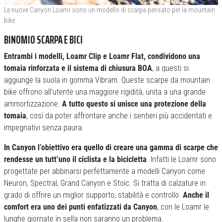
Le nuove Canyon Loamr sono un modello di scarpa pensato per la mountain
bike
BINOMIO SCARPA E BICI
Entrambi i modelli, Loamr Clip e Loamr Flat, condividono una
tomaia rinforzata e il sistema di chiusura BOA
, a questi si
aggiunge la suola in gomma Vibram. Queste scarpe da mountain
bike offrono all’utente una maggiore rigidità, unita a una grande
ammortizzazione.
A tutto questo si unisce una protezione della
tomaia
, così da poter affrontare anche i sentieri più accidentati e
impegnativi senza paura.
In Canyon l’obiettivo era quello di creare una gamma di scarpe che
rendesse un tutt’uno il ciclista e la bicicletta
. Infatti le Loamr sono
progettate per abbinarsi perfettamente a modelli Canyon come
Neuron, Spectral, Grand Canyon e Stoic. Si tratta di calzature in
grado di offrire un miglior supporto, stabilità e controllo.
Anche il
comfort era uno dei punti enfatizzati da Canyon
, con le Loamr le
lunghe giornate in sella non saranno un problema.