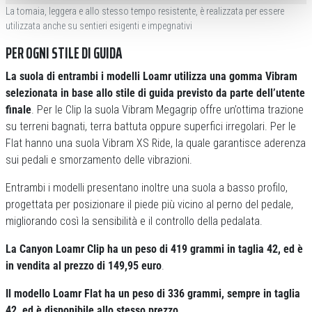
La tomaia, leggera e allo stesso tempo resistente, è realizzata per essere
utilizzata anche su sentieri esigenti e impegnativi
PER OGNI STILE DI GUIDA
La suola di entrambi i modelli Loamr utilizza una gomma Vibram
selezionata in base allo stile di guida previsto da parte dell’utente
finale
. Per le Clip la suola Vibram Megagrip offre un’ottima trazione
su terreni bagnati, terra battuta oppure superfici irregolari. Per le
Flat hanno una suola Vibram XS Ride, la quale garantisce aderenza
sui pedali e smorzamento delle vibrazioni.
Entrambi i modelli presentano inoltre una suola a basso profilo,
progettata per posizionare il piede più vicino al perno del pedale,
migliorando così la sensibilità e il controllo della pedalata.
La Canyon Loamr Clip ha un peso di 419 grammi in taglia 42, ed è
in vendita al prezzo di 149,95 euro
.
Il modello Loamr Flat ha un peso di 336 grammi, sempre in taglia
42, ed è disponibile allo stesso prezzo
.