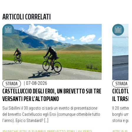
ARTICOLI CORRELATI
STRADA
STRADA
|
07-08-2026
CASTELLUCCIO DEGLI EROI, UN BREVETTO SUI TRE
CICLOTURI
VERSANTI PER L’ALTOPIANO
IL TRASI
Sui Sibillini il 30 agosto ci sarà un evento di presentazione
Il 20 settem
del brevetto Castelluccio egli Eroi (comunque ottenibile tutto
borghi umbri
l’anno). Epic o Standard? […]
storia e gua
#MARCHE
#ITALIA
#UMBRIA
#BREVETTO
#SIBILLINI
#EROI
#ITALIA
#UM