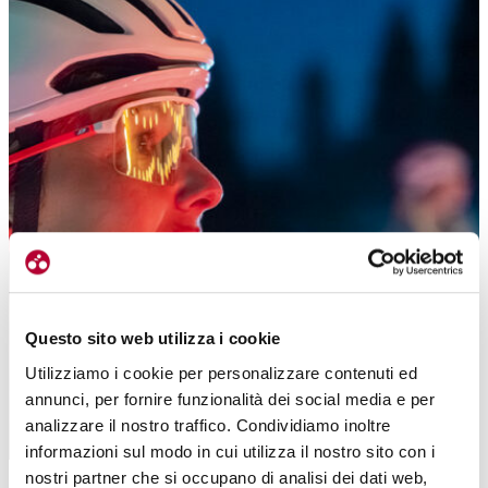
Questo sito web utilizza i cookie
Utilizziamo i cookie per personalizzare contenuti ed
annunci, per fornire funzionalità dei social media e per
analizzare il nostro traffico. Condividiamo inoltre
informazioni sul modo in cui utilizza il nostro sito con i
Occhiali/lenti utili anche di notte? Esistono e proteggono (foto Ben Becker)
nostri partner che si occupano di analisi dei dati web,