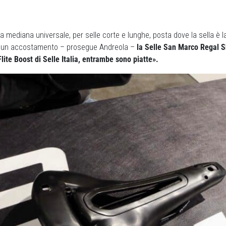
ea mediana universale, per selle corte e lunghe, posta dove la sella è la
 un accostamento – prosegue Andreola –
la Selle San Marco Regal Sh
Flite Boost di Selle Italia, entrambe sono piatte».