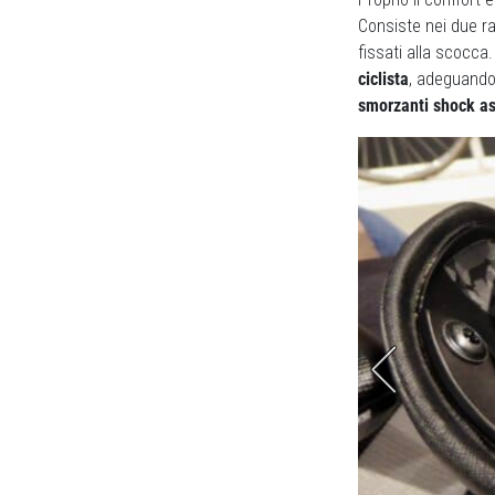
Consiste nei due ra
fissati alla scocca
ciclista
, adeguandos
smorzanti shock a
e sezioni indipendenti