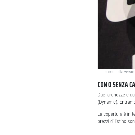
La scocca nella version
CON O SENZA C
Due larghezze e due
(Dynamic). Entrambi
La copertura è in t
prezzi di listino s