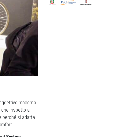
n aggettivo moderno
 che, rispetto a
le perché si adatta
comfort.
ail System.