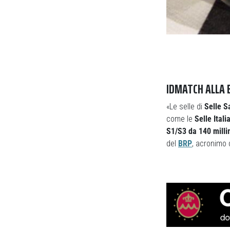
IDMATCH ALLA 
«Le selle di
Selle S
come le
Selle Itali
S1/S3 da 140 milli
del
BRP
, acronimo 