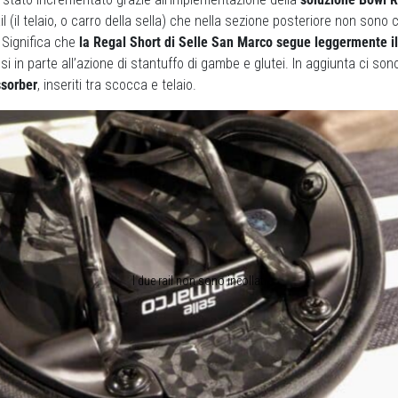
il (il telaio, o carro della sella) che nella sezione posteriore non son
. Significa che
la Regal Short di Selle San Marco segue leggermente i
i in parte all’azione di stantuffo di gambe e glutei. In aggiunta ci so
ssorber
, inseriti tra scocca e telaio.
I due rail non sono incollati