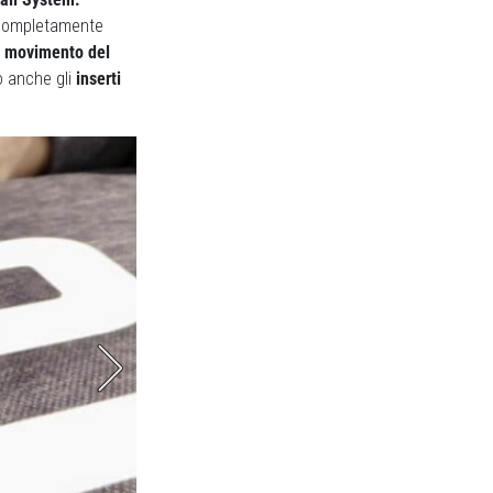
o completamente
l movimento del
no anche gli
inserti
Il telaio e la scocca