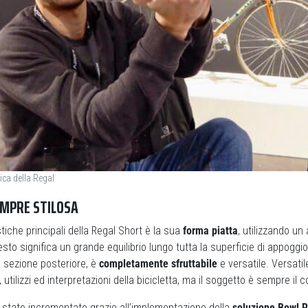
ica della Regal
EMPRE STILOSA
tiche principali della Regal Short è la sua
forma piatta
, utilizzando u
esto significa un grande equilibrio lungo tutta la superficie di appoggio
la sezione posteriore, è
completamente sfruttabile
e versatile. Versati
, utilizzi ed interpretazioni della bicicletta, ma il soggetto è sempre il 
è stato incrementato grazie all’implementazione della
soluzione Bowl R