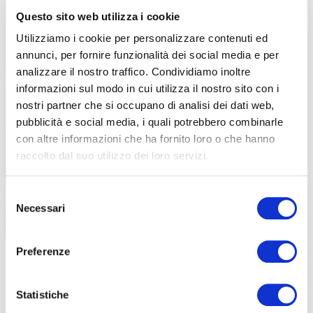
Questo sito web utilizza i cookie
Utilizziamo i cookie per personalizzare contenuti ed
annunci, per fornire funzionalità dei social media e per
analizzare il nostro traffico. Condividiamo inoltre
informazioni sul modo in cui utilizza il nostro sito con i
nostri partner che si occupano di analisi dei dati web,
pubblicità e social media, i quali potrebbero combinarle
con altre informazioni che ha fornito loro o che hanno
raccolto dal suo utilizzo dei loro servizi.
Selezione
Necessari
del
consenso
Il profilo del cerchio ondulato 47/52 millimetri, massimizza l’aerodinamica
Preferenze
GESTIONE
Statistiche
Le ruote Sharq GR e Soniq GR sono state sviluppate in modo da