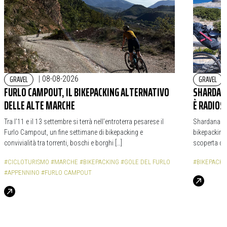
GRAVEL
GRAVEL
|
08-08-2026
FURLO CAMPOUT, IL BIKEPACKING ALTERNATIVO
SHARDANA
DELLE ALTE MARCHE
È RADIOS
Tra l’11 e il 13 settembre si terrà nell’entroterra pesarese il
Shardana Bi
Furlo Campout, un fine settimane di bikepacking e
bikepacking,
convivialità tra torrenti, boschi e borghi […]
scoperta de
#CICLOTURISMO
#MARCHE
#BIKEPACKING
#GOLE DEL FURLO
#BIKEPACKI
#APPENNINO
#FURLO CAMPOUT