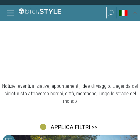
Vai al contenuto
Ricerca per:
Navigazione principale
Ricerca per:
PROPOSTE
Notizie, eventi, iniziative, appuntamenti, idee di viaggio. L’agenda del
cicloturista attraverso borghi, città, montagne, lungo le strade del
mondo
APPLICA FILTRI >>