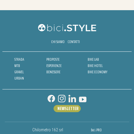
CHI SIAMO
CONTATTI
STRADA
PROPOSTE
BIKE LAB
MTB
ESPERIENZE
BIKE HOTEL
GRAVEL
BENESSERE
BIKE ECONOMY
URBAN
NEWSLETTER
bici.PRO
Chilometro 162 srl