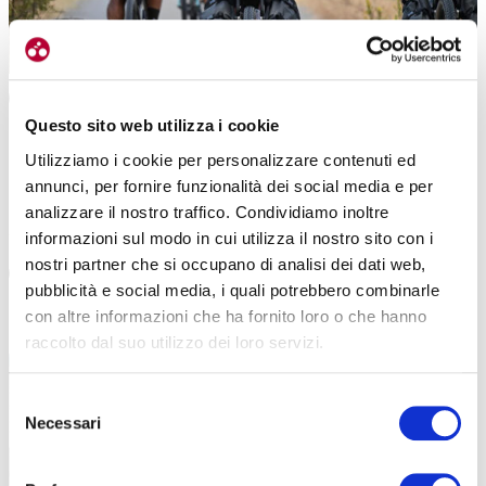
MTB
GRAVEL
|
18-05-2024
BASILICATA BIKE TRAIL, UNA RANDONNÉE DAVVERO SPECIALE
Questo sito web utilizza i cookie
Utilizziamo i cookie per personalizzare contenuti ed
Sono stati 140 i ciclisti impegnati nel Basilicata Bike Trail. Un’avventura in
annunci, per fornire funzionalità dei social media e per
piena autosufficienza. Prossima edizione a ottobre […]
analizzare il nostro traffico. Condividiamo inoltre
#BASILICATA
#BASILICATA BIKE TRAIL
#MANUELA LAPENTA
informazioni sul modo in cui utilizza il nostro sito con i
nostri partner che si occupano di analisi dei dati web,
pubblicità e social media, i quali potrebbero combinarle
con altre informazioni che ha fornito loro o che hanno
raccolto dal suo utilizzo dei loro servizi.
Selezione
Necessari
del
consenso