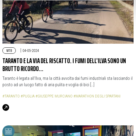
MTB
|
04-05-2024
TARANTO E LA VIA DEL RISCATTO. I FUMI DELL’ILVA SONO UN
BRUTTO RICORDO…
Taranto è legata all’Ilva, ma la città avvolta dai fumi industriali sta lasciando il
posto ad un luogo fatto di aria pulita e voglia di bici […]
#TARANTO
#PUGLIA
#GIUSEPPE MURCIANO
#MARATHON DEGLI SPARTANI