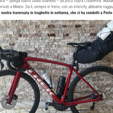
casa – spiega subito Giulia Guanella – da poco sopra Chiavenna. Abbi
rrivati a Milano. Da lì, sempre in treno, con un intercity, abbiamo ragg
a nostra traversata in traghetto in notturna, che ci ha condotti a Porto
Per una settimana in Sardegna il carico da portarsi dietro è stato leggero