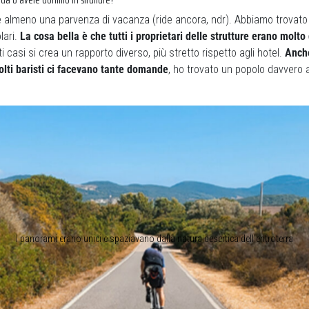
re almeno una parvenza di vacanza (ride ancora, ndr). Abbiamo trovat
lari.
La cosa bella è che tutti i proprietari delle strutture erano molto 
ti casi si crea un rapporto diverso, più stretto rispetto agli hotel.
Anche
molti baristi ci facevano tante domande
, ho trovato un popolo davvero 
I panorami erano unici e spaziavano dalla natura desertica dell’entroterra