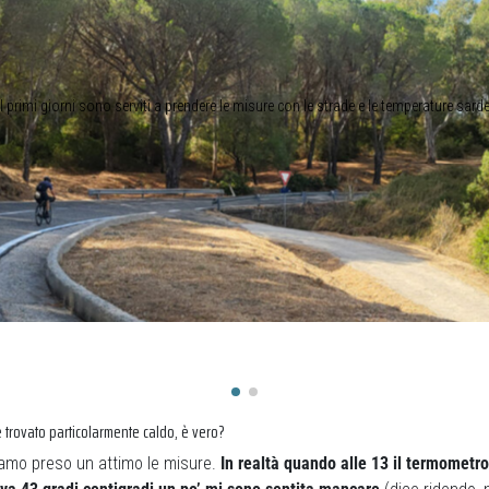
I primi giorni sono serviti a prendere le misure con le strade e le temperature sard
 trovato particolarmente caldo, è vero?
iamo preso un attimo le misure.
In realtà quando alle 13 il termometr