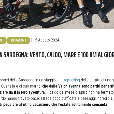
DA
BIKEPACKING
| 15 Agosto 2024
IN SARDEGNA: VENTO, CALDO, MARE E 100 KM AL GIO
orami della Sardegna in un viaggio in
bikepacking
della durata di una 
ia Guanella e di suo marito,
che dalla Valchiavenna sono partiti per arr
ziare da lì la loro avventura
. Il caldo del mese di luglio non ha fermato 
sardo hanno trovato pace, strade poco trafficate e paesaggi incredibili.
 di pedalare al ritmo vacanziero che l’estate solitamente comanda
.