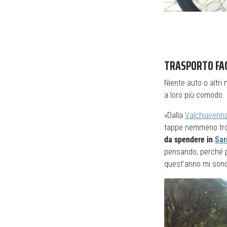
TRASPORTO FAC
Niente auto o altri
a loro più comodo.
«Dalla
Valchiavenn
tappe nemmeno tr
da spendere in
Sar
pensando, perché p
quest’anno mi sono 