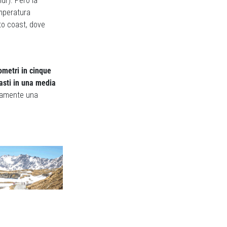
dr). Però la
emperatura
to coast, dove
ometri in cinque
asti in una media
solamente una