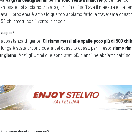
a 43 gradi centigradi un po’ mi sono sentita mancare
(dice ridendo, n
ntosa e noi abbiamo trovato giorni in cui soffiava il maestrale. La t
lava. Il problema è arrivato quando abbiamo fatto la traversata coast 
0 chilometri con il vento in faccia.
 viaggio?
a abbastanza diligente.
Ci siamo messi alle spalle poco più di 500 chil
 lunga è stata proprio quella del coast to coast, per il resto
siamo rim
er giorno
. Anzi, gli ultimi due sono stati più blandi, ne abbiamo fatti 
da o avete dormito in strutture?