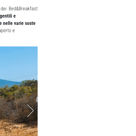
o dei Bed&Breakfast
gentili e
 nelle varie soste
aperto e
Fino a strade co