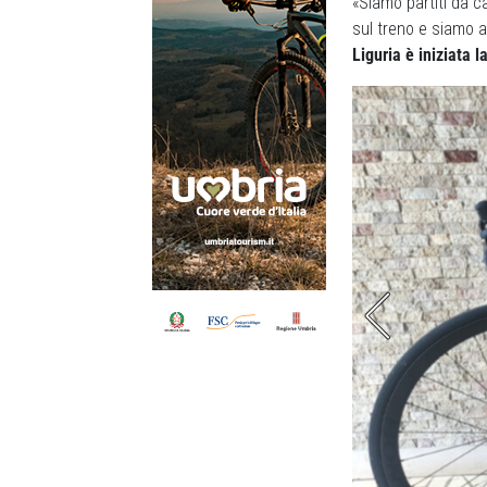
«Siamo partiti da 
sul treno e siamo a
Liguria è iniziata l
ta fatta in traghetto: raccomandatissimo