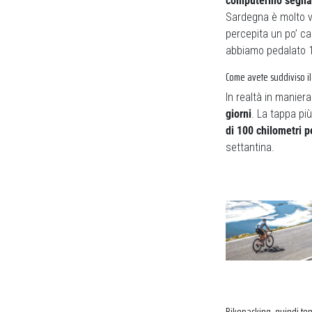
computerino segnav
Sardegna è molto ve
percepita un po’ ca
abbiamo pedalato 15
Come avete suddiviso il
In realtà in manier
giorni
. La tappa più
di 100 chilometri p
settantina.
Bikepacking, quindi ten