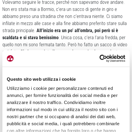
Volevamo seguire le tracce, perché non sapevamo dove andare.
Non ero stata mai a Bormio, c’era un sacco di gente in giro e
abbiamo preso una stradina che non c’entrava niente. Ci siamo
infilate in mezzo alle case e alla fine abbiamo preferito stare sulla
strada principale.
All’inizio era un po’ all’ombra, poi però si è
scaldata e si stava benissimo
. Unica cosa, c’era l’aria fredda, per
quello non mi sono fermata tanto. Però ho fatto un sacco di video
e di foto.
Ci siamo godute il paesaggio quando siamo arrivate,
abbiamo bevuto la nostra Coca Cola, mangiato il nostro pezzettino
di torta
, ma non mi ricordo neanche a quale gusto fosse.
C’è qualcosa di simile fra il trail running e il ciclismo?
Questo sito web utilizza i cookie
Penso che i due sport in generale siano simili, soprattutto per i
Utilizziamo i cookie per personalizzare contenuti ed
paesaggi che si incontrano in questi viaggi, perché per me sono
annunci, per fornire funzionalità dei social media e per
dei viaggi.
Nel trail running è tutta un’altra cosa rispetto alle corse
analizzare il nostro traffico. Condividiamo inoltre
su strada, è proprio un’avventura
. Ti godi metro dopo metro, anche
informazioni sul modo in cui utilizza il nostro sito con i
perché alcune volte il ritmo rallenta e fai tanta fatica. Quando poi
nostri partner che si occupano di analisi dei dati web,
arrivo in cima,
mi viene da pensare a come faccia a vivere chi
pubblicità e social media, i quali potrebbero combinarle
rinuncia a certe esperienze
. Per questo mi piace andare alla
con altre informazioni che ha fornito loro o che hanno