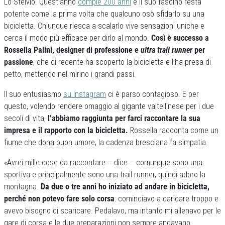
Lo Stelvio. Quest’anno
compie 200 anni
e il suo fascino resta
potente come la prima volta che qualcuno osò sfidarlo su una
bicicletta. Chiunque riesca a scalarlo vive sensazioni uniche e
cerca il modo più efficace per dirlo al mondo.
Così è successo a
Rossella Palini, designer di professione e
ultra trail runner
per
passione
, che di recente ha scoperto la bicicletta e l’ha presa di
petto, mettendo nel mirino i grandi passi.
Il suo entusiasmo
su Instagram
ci è parso contagioso. E per
questo, volendo rendere omaggio al gigante valtellinese per i due
secoli di vita,
l’abbiamo raggiunta per farci raccontare la sua
impresa e il rapporto con la bicicletta.
Rossella racconta come un
fiume che dona buon umore, la cadenza bresciana fa simpatia.
«Avrei mille cose da raccontare – dice – comunque sono una
sportiva e principalmente sono una trail runner, quindi adoro la
montagna.
Da due o tre anni ho iniziato ad andare in bicicletta,
perché non potevo fare solo corsa
: cominciavo a caricare troppo e
avevo bisogno di scaricare. Pedalavo, ma intanto mi allenavo per le
gare di corsa e le due preparazioni non sempre andavano