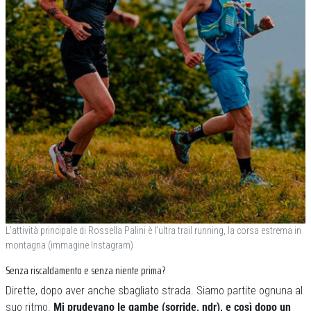
L’attività principale di Rossella Palini è l’ultra trail running, la corsa estrema in
montagna (immagine Instagram)
Senza riscaldamento e senza niente prima?
Dirette, dopo aver anche sbagliato strada. Siamo partite ognuna al
suo ritmo.
Mi prudevano le gambe (sorride, ndr), e così dopo un