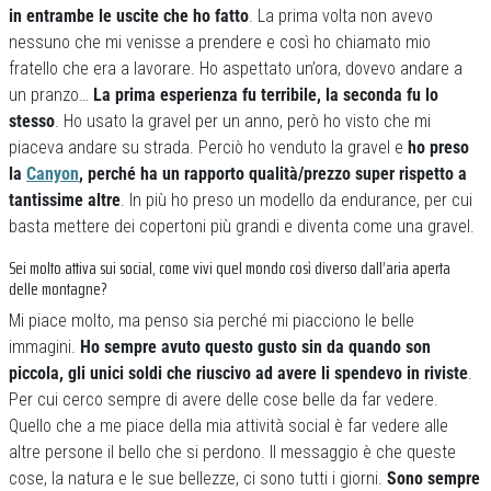
in entrambe le uscite che ho fatto
. La prima volta non avevo
nessuno che mi venisse a prendere e così ho chiamato mio
fratello che era a lavorare. Ho aspettato un’ora, dovevo andare a
un pranzo…
La prima esperienza fu terribile, la seconda fu lo
stesso
. Ho usato la gravel per un anno, però ho visto che mi
piaceva andare su strada. Perciò ho venduto la gravel e
ho preso
la
Canyon
, perché ha un rapporto qualità/prezzo super rispetto a
tantissime altre
. In più ho preso un modello da endurance, per cui
basta mettere dei copertoni più grandi e diventa come una gravel.
Sei molto attiva sui social, come vivi quel mondo così diverso dall’aria aperta
delle montagne?
Mi piace molto, ma penso sia perché mi piacciono le belle
immagini.
Ho sempre avuto questo gusto sin da quando son
piccola, gli unici soldi che riuscivo ad avere li spendevo in riviste
.
Per cui cerco sempre di avere delle cose belle da far vedere.
Quello che a me piace della mia attività social è far vedere alle
altre persone il bello che si perdono. Il messaggio è che queste
cose, la natura e le sue bellezze, ci sono tutti i giorni.
Sono sempre