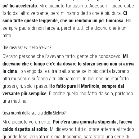
po’ ho accelerato
. Mi è piaciuto tantissimo. Adesso mi piacerebbe
farlo dall’altro versante, però mi hanno detto che è più dura.
Ci
sono tutte queste leggende, che mi rendono un po’ timorosa
. Ho
sempre paura di non farcela, perché tutti che dicono che è un
mito…
Che cosa sapevi dello Stelvio?
C’erano persone che l’avevano fatto, gente che conoscevo.
Mi
dicevano che è lungo e c’è da dosare lo sforzo sennò non si arriva
in cima
. Io vengo dalle ultra trail, anche se in bicicletta lavorano
altri muscoli e si fanno altri allenamenti. In bici non ho mai fatto
grossi giri, solo i passi.
Ho fatto pure il Mortirolo, sempre dal
versante più semplice
. E anche quello l’ho fatto da sola, partendo
una mattina.
Cosa ricordi della scalata dello Stelvio?
Mi è piaciuto veramente.
Poi c’era una giornata stupenda, faceva
caldo rispetto al solito
. Mi dicevano tutti di stare attenta al freddo
quando fossi arrivata in cima. Insomma, sarà stata una serie di