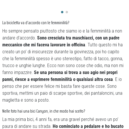
La bicicletta va d’accordo con le femminilità?
Ho sempre pensato piuttosto che siamo io e la femminilità a non
andare d’accordo.
Sono cresciuta tra maschiacci, con un padre
meccanico che mi faceva lavorare in officina
. Tutto questo mi ha
creato un po’ di insicurezze durante la giovinezza, poi ho capito
che la femminilità spesso è uno stereotipo, fatto di tacco, gonna,
trucco e unghie lunghe. Ecco non sono cose che odio, ma non mi
fanno impazzire.
Se una persona si trova a suo agio nei propri
panni, riesce a esprimere femminilità o qualsiasi altra cosa
. E io
penso che per essere felice mi basta fare queste cose. Sono
sportiva, mettimi un paio di scarpe sportive, dei pantaloncini, una
maglietta e sono a posto.
Nelle foto hai una bici Canyon, in che modo hai scelto?
La mia prima bici, 4 anni fa, era una gravel perché avevo un po’
paura di andare su strada.
Ho cominciato a pedalare e ho bucato