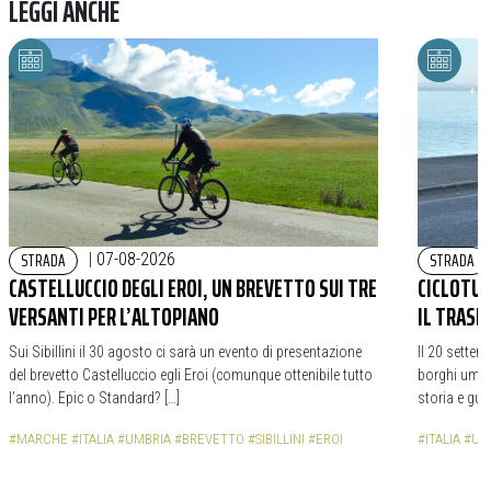
LEGGI ANCHE
STRADA
STRADA
|
07-08-2026
CASTELLUCCIO DEGLI EROI, UN BREVETTO SUI TRE
CICLOTURI
VERSANTI PER L’ALTOPIANO
IL TRASI
Sui Sibillini il 30 agosto ci sarà un evento di presentazione
Il 20 settem
del brevetto Castelluccio egli Eroi (comunque ottenibile tutto
borghi umbri
l’anno). Epic o Standard? […]
storia e gua
#MARCHE
#ITALIA
#UMBRIA
#BREVETTO
#SIBILLINI
#EROI
#ITALIA
#UM