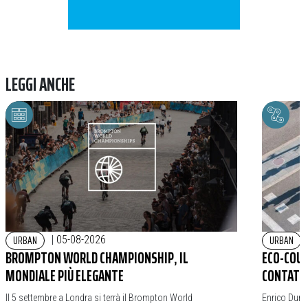
LEGGI ANCHE
URBAN
URBAN
|
05-08-2026
BROMPTON WORLD CHAMPIONSHIP, IL
ECO-COUN
MONDIALE PIÙ ELEGANTE
CONTATOR
Il 5 settembre a Londra si terrà il Brompton World
Enrico Durba