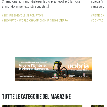
Championship, il mondiale per le bici pieghevoli più famose
spiega l’impo
al mondo, in perfetto stile british […]
vantaggio d
#BICI PIEGHEVOLE
#BROMPTON
#PISTE CICL
#BROMPTON WORLD CHAMPIONSHIP
#INGHILTERRA
#CONTACICL
TUTTE LE CATEGORIE DEL MAGAZINE