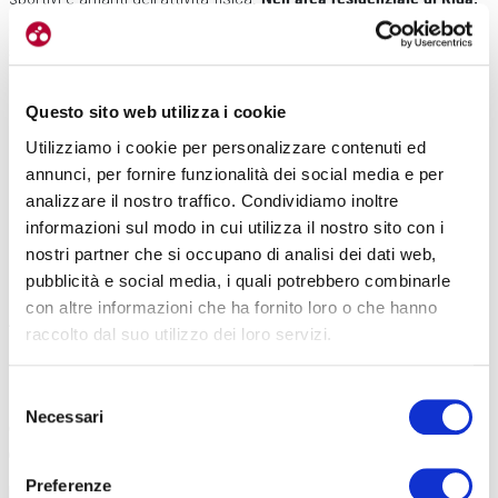
in Lettonia, ci perdiamo (metaforicamente) lungo il fiume e nel
suo silenzioso scorrere
. La modernità e l’asfalto delle ciclovie ci
fanno capire come queste siano nuove, ma perfettamente
integrate, all’interno del tessuto cittadino.
Questo sito web utilizza i cookie
Utilizziamo i cookie per personalizzare contenuti ed
annunci, per fornire funzionalità dei social media e per
analizzare il nostro traffico. Condividiamo inoltre
informazioni sul modo in cui utilizza il nostro sito con i
nostri partner che si occupano di analisi dei dati web,
pubblicità e social media, i quali potrebbero combinarle
con altre informazioni che ha fornito loro o che hanno
Angel, uno dei Bike Leader di MSC Bike Adventours, ci racconta che
raccolto dal suo utilizzo dei loro servizi.
da queste parti è venuto un anno fa per visionare e percorrere più
chilometri possibile, al fine di disegnare gli itinerari che stiamo
Selezione
percorrendo.
Anche per lui l’aspetto più sorprendente del viaggio
Necessari
del
è stata la scoperta di zone capaci di integrare la bici in maniera
consenso
del tutto naturale
.
Preferenze