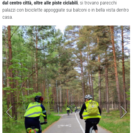
dal centro città, oltre alle piste ciclabili
, si trovano parecchi
palazzi con biciclette appoggiate sui balconi o in bella vista dentro
casa.
La natura è un fattore che ritroviamo spesso nelle nostre pedalate lungo i
Paesi Baltici