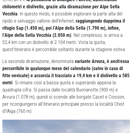
chilometri e dislivello, grazie alla diramazione per Alpe Sella
Vecchia
. In questo modo, è possibile esplorare la parte alta del
ripido e selvaggio vallone dell’Infernet,
raggiungendo dapprima il
rifugio Sap (1.450 m), poi l’Alpe della Sella (1.790 m), infine,
l’Alpe della Sella Vecchia (2.050 m)
. Nel complesso, si arriva a
52,4 km con un dislivello di 2.104 metri. Vista la quota,
quest’itinerario è percorribile soltanto durante la stagione estiva.
La seconda diramazione, denominata
variante Arvura, è anch’essa
percorribile in qualunque mese del calendario (salvo in caso di
fitte nevicate) e accorcia il tracciato a 19,4 km e il dislivello a 585
metri
. Si rimane così a bassa quota e superando appena la
quadrupla cifra. Si passa dalle località Buonanotte (900 m) e
Arvura (1.078 m), quindi si scende alle borgate Cacet e Coisson,
per ricongiungersi all’itinerario principale presso la località Chiot
d’l’Aiga (760 m).