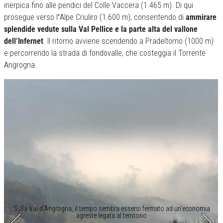
inerpica fino alle pendici del Colle Vaccera (1.465 m). Di qui
prosegue verso l
‘
Alpe Criuliro (1.600 m), consentendo di
ammirare
splendide vedute sulla Val Pellice e la parte alta del vallone
dell’Infernet
. Il ritorno avviene scendendo a Pradeltorno (1000 m)
e percorrendo la strada di fondovalle, che costeggia il Torrente
Angrogna.
Sulla Val d’Angrogna, il tempo sembra essersi fermato ad un’economia
agreste legata al territorio