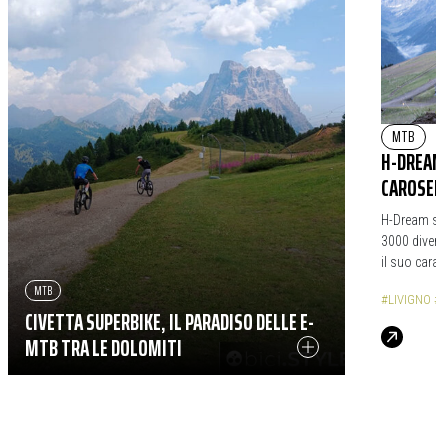
MTB
|
H-DREAM 
CAROSELL
H-Dream si r
3000 diventa
il suo caratt
MTB
#LIVIGNO
#C
CIVETTA SUPERBIKE, IL PARADISO DELLE E-
MTB TRA LE DOLOMITI