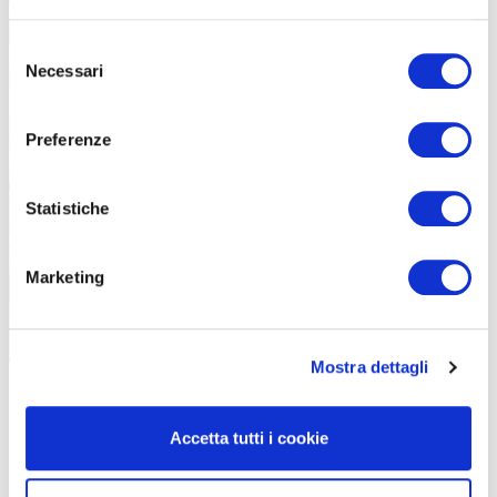
Selezione
Alla Beecicletta è possibile gustare diverse tipologie di miele, barrette
energetiche ad hoc e altre leccornie
Necessari
del
consenso
Preferenze
Statistiche
Marketing
Mostra dettagli
Accetta tutti i cookie
SAPORI E COSTUMI