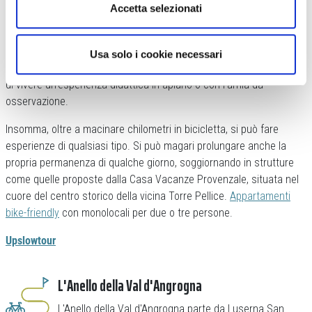
Accetta selezionati
Una delle tappe obbligatoria è alla
Beecicletta
, dove è possibile
parcheggiare il proprio mezzo per poter gustare diverse tipologie di
miele, barrette energetiche ad hoc e altre leccornie. Si trova in
Usa solo i cookie necessari
Piazza Roma, 18 ad Angrogna e, su prenotazione, permette anche
di vivere un’esperienza didattica in apiario o con l’arnia da
osservazione.
Insomma, oltre a macinare chilometri in bicicletta, si può fare
esperienze di qualsiasi tipo. Si può magari prolungare anche la
propria permanenza di qualche giorno, soggiornando in strutture
come quelle proposte dalla Casa Vacanze Provenzale, situata nel
cuore del centro storico della vicina Torre Pellice.
Appartamenti
bike-friendly
con monolocali per due o tre persone.
Upslowtour
L'Anello della Val d'Angrogna
L'Anello della Val d'Angrogna parte da Luserna San