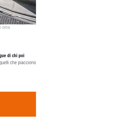
in cima
gue di chi poi
quelli che piacciono