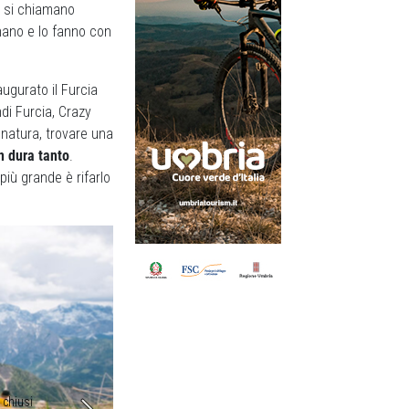
e si chiamano
nano e lo fanno con
ugurato il Furcia
ndi Furcia, Crazy
 natura, trovare una
n dura tanto
.
più grande è rifarlo
 chiusi
Vengono tagliati i tronchi sporgenti per