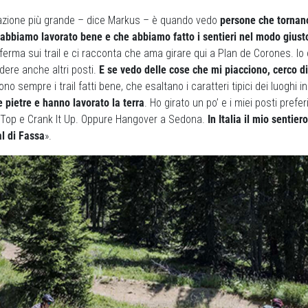
azione più grande – dice Markus – è quando vedo
persone che tornano
e abbiamo lavorato bene e che abbiamo fatto i sentieri nel modo giust
ferma sui trail e ci racconta che ama girare qui a Plan de Corones. I
edere anche altri posti.
E se vedo delle cose che mi piacciono, cerco di
ono sempre i trail fatti bene, che esaltano i caratteri tipici dei luoghi i
e pietre e hanno lavorato la terra
. Ho girato un po’ e i miei posti prefer
 Top e Crank It Up. Oppure Hangover a Sedona.
In Italia il mio sentier
al di Fassa
».