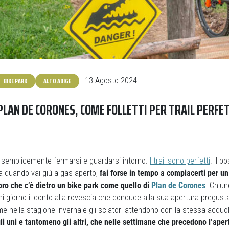
BIKE PARK
ALTO ADIGE
| 13 Agosto 2024
 PLAN DE CORONES, COME FOLLETTI PER TRAIL PERFE
 semplicemente fermarsi e guardarsi intorno.
I trail sono perfetti
. Il b
 ma quando vai giù a gas aperto,
fai forse in tempo a compiacerti per un
oro che c’è dietro un bike park come quello di
Plan de Corones
. Chiun
i giorno il conto alla rovescia che conduce alla sua apertura pregust
e nella stagione invernale gli sciatori attendono con la stessa acquoli
i uni e tantomeno gli altri, che nelle settimane che precedono l’apert