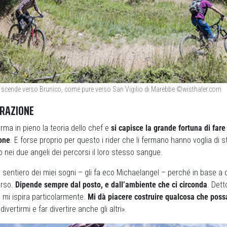
 scende verso Brunico, come pure verso San Vigilio di Marebbe ©wisthaler.com
PIRAZIONE
ma in pieno la teoria dello chef e
si capisce la grande fortuna di fare
one
. E forse proprio per questo i rider che li fermano hanno voglia di st
nei due angeli dei percorsi il loro stesso sangue.
l sentiero dei miei sogni – gli fa eco Michaelangel – perché in base a 
erso.
Dipende sempre dal posto, e dall’ambiente che ci circonda
. Det
 mi ispira particolarmente.
Mi dà piacere costruire qualcosa che possa
ivertirmi e far divertire anche gli altri».