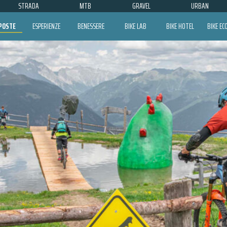
STRADA
MTB
GRAVEL
URBAN
POSTE
ESPERIENZE
BENESSERE
BIKE LAB
BIKE HOTEL
BIKE E