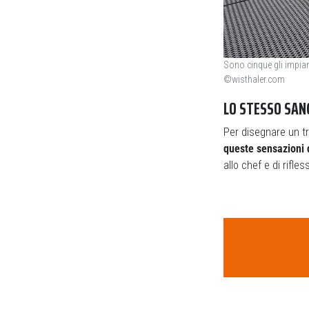
Sono cinque gli impiant
©wisthaler.com
LO STESSO SAN
Per disegnare un tr
queste sensazioni d
allo chef e di rifle