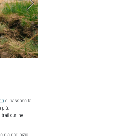
eri
ci passano la
n più,
rail duri nel
già dall’inizio,