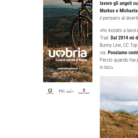
lavoro gli angeli cu
Markus e Michaela
il pensiero al diver
«Ho iniziato a lavo
Trail.
Dal 2014 mi de
Bunny Line, CC Top 
via.
Possiamo costr
Perciò quando hai p
in bici».
disturbo e per riportare la terra dove le derapate l’hanno
La man