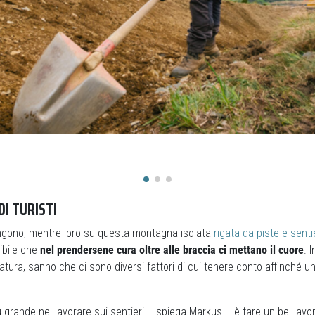
DI TURISTI
vengono, mentre loro su questa montagna isolata
rigata da piste e senti
ibile che
nel prendersene cura oltre alle braccia ci mettano il cuore
. I
ura, sanno che ci sono diversi fattori di cui tenere conto affinché un t
 grande nel lavorare sui sentieri – spiega Markus – è fare un bel lavoro 