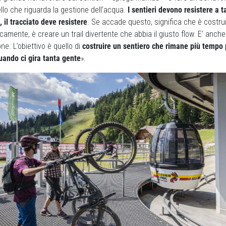
llo che riguarda la gestione dell’acqua.
I sentieri devono resistere a t
 il tracciato deve resistere
. Se accade questo, significa che è costru
camente, è creare un trail divertente che abbia il giusto flow. E’ anch
ne. L’obiettivo è quello di
costruire un sentiero che rimane più tempo 
uando ci gira tanta gente
».