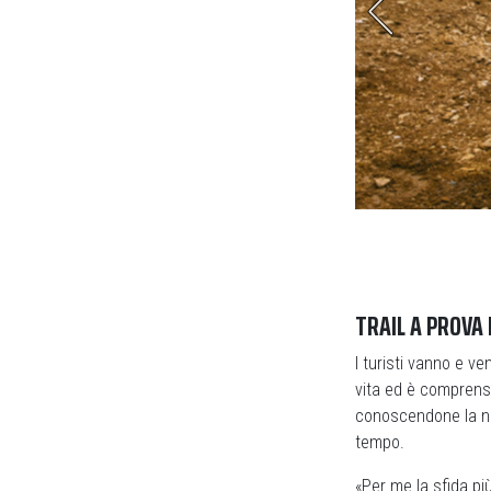
ia
TRAIL A PROVA 
I turisti vanno e 
vita ed è comprens
conoscendone la nat
tempo.
«Per me la sfida più