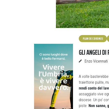
PLAN DE CORONES
GLI ANGELI DI
Enzo Vicennati
A volte basterebbe
traiettorie pulite,
rendi conto del lav
assaggiato vive ogn
discese. Un po’ com
piste.
Non sanno, gl