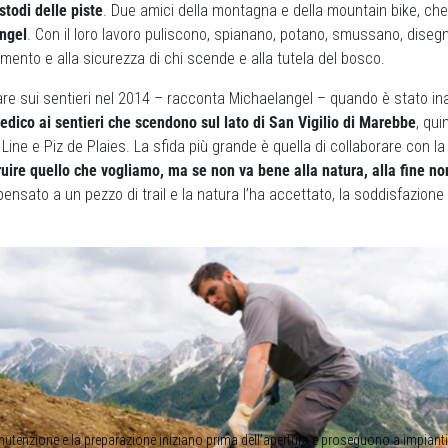
stodi delle piste
. Due amici della montagna e della mountain bike, ch
ngel
. Con il loro lavoro puliscono, spianano, potano, smussano, diseg
timento e alla sicurezza di chi scende e alla tutela del bosco.
rare sui sentieri nel 2014 – racconta Michaelangel – quando è stato ina
dico ai sentieri che scendono sul lato di San Vigilio di Marebbe
, qui
Line e Piz de Plaies. La sfida più grande è quella di collaborare con la
uire quello che vogliamo, ma se non va bene alla natura, alla fine no
ensato a un pezzo di trail e la natura l’ha accettato, la soddisfazione 
utenzione e la preparazione iniziano prima dell’apertura e proseguono a impianti