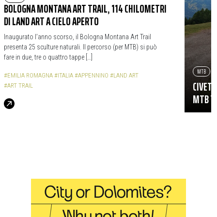
BOLOGNA MONTANA ART TRAIL, 114 CHILOMETRI
DI LAND ART A CIELO APERTO
Inaugurato l’anno scorso, il Bologna Montana Art Trail
presenta 25 sculture naturali. Il percorso (per MTB) si può
fare in due, tre o quattro tappe […]
MTB
#EMILIA ROMAGNA
#ITALIA
#APPENNINO
#LAND ART
CIVETT
#ART TRAIL
MTB TR