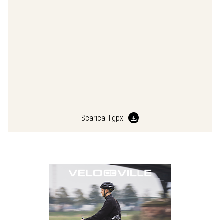
Scarica il gpx
Previous
Next