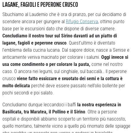
LAGANE, FAGIOLI E PEPERONE CRUSCO
Sbuchiamo al Laudemio che è ora di pranzo, per cui decidiamo di
scendere ancora per giungere al
Rifugio Conserva
, ottimo punto
base per le escursioni dato che dispone di diverse camere.
Concludiamo il nostro tour sul Sirino davanti ad un piatto di
lagane, fagioli e peperone crusco
. Quest’ultimo è diventato
l’emblema della cucina lucana. Dal sapore dolce, nasce a Senise e
anticamente veniva macinato per colorare i salumi.
Oggi invece si
usa come condimento o per colorare la pasta,
come nel nostro
caso. O ancora nei legumi, sul cinghiale, sul baccalà… Il peperone
crusco
viene fatto essiccare e svuotato dei semi e la cottura è
molto delicata
perché deve essere passato nell’olio bollente per
pochi secondi e poi salato.
Concludiamo dunque leccandoci i baffi
la nostra esperienza in
Basilicata, tra Maratea, il Pollino e il Sirino
. Oltre a persone
ospitali e disponibili abbiamo scoperto un territorio più nascosto,
quello montano, talmente vicino a quello più rinomato delle spiagge