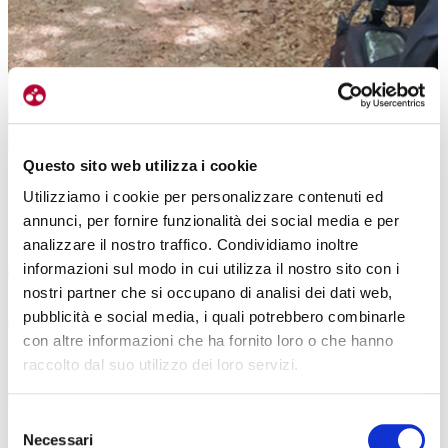
Questo sito web utilizza i cookie
Utilizziamo i cookie per personalizzare contenuti ed
annunci, per fornire funzionalità dei social media e per
analizzare il nostro traffico. Condividiamo inoltre
AL RITMO DELLE MUCCHE
informazioni sul modo in cui utilizza il nostro sito con i
nostri partner che si occupano di analisi dei dati web,
Mentre inizia la funzione religiosa,
riprendiamo a scendere
pubblicità e social media, i quali potrebbero combinarle
dapprima sulla mulattiera esposta, quindi nel bosco
. Siamo in
con altre informazioni che ha fornito loro o che hanno
linea con la tabella di marcia ma… occorre rispettare i tempi della
raccolto dal suo utilizzo dei loro servizi.
natura. E cosí ci ritroviamo
accodati a quattro mucche che
percorrono la stessa nostra strada sterrata
. Ci teniamo a qualche
metro di distanza per non spaventarle. Non essendoci vie di fuga
Selezione
Necessari
laterali dobbiamo rallentare al loro passo scandito dai campanacci.
del