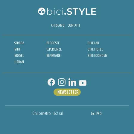
CHI SIAMO
CONTATTI
STRADA
PROPOSTE
BIKE LAB
MTB
ESPERIENZE
BIKE HOTEL
GRAVEL
BENESSERE
BIKE ECONOMY
URBAN
NEWSLETTER
bici.PRO
Chilometro 162 srl