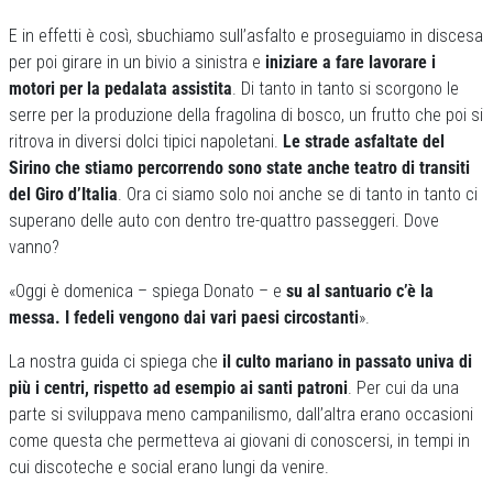
E in effetti è così, sbuchiamo sull’asfalto e proseguiamo in discesa
per poi girare in un bivio a sinistra e
iniziare a fare lavorare i
motori per la pedalata assistita
. Di tanto in tanto si scorgono le
serre per la produzione della fragolina di bosco, un frutto che poi si
ritrova in diversi dolci tipici napoletani.
Le strade asfaltate del
Sirino che stiamo percorrendo sono state anche teatro di transiti
del Giro d’Italia
. Ora ci siamo solo noi anche se di tanto in tanto ci
superano delle auto con dentro tre-quattro passeggeri. Dove
vanno?
«Oggi è domenica – spiega Donato – e
su al santuario c’è la
messa. I fedeli vengono dai vari paesi circostanti
».
La nostra guida ci spiega che
il culto mariano in passato univa di
più i centri, rispetto ad esempio ai santi patroni
. Per cui da una
parte si sviluppava meno campanilismo, dall’altra erano occasioni
come questa che permetteva ai giovani di conoscersi, in tempi in
cui discoteche e social erano lungi da venire.