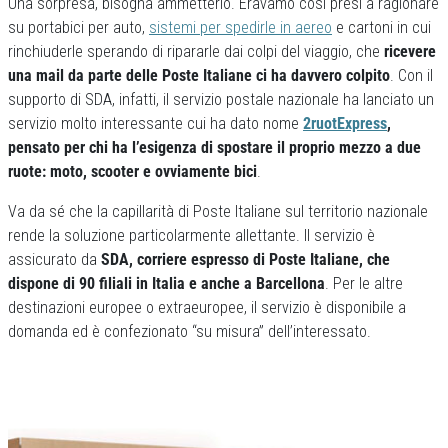
Una sorpresa, bisogna ammetterlo. Eravamo così presi a ragionare
su portabici per auto,
sistemi per spedirle in aereo
e cartoni in cui
rinchiuderle sperando di ripararle dai colpi del viaggio, che
ricevere
una mail da parte delle Poste Italiane ci ha davvero colpito
. Con il
supporto di SDA, infatti, il servizio postale nazionale ha lanciato un
servizio molto interessante cui ha dato nome
2ruotExpress
,
pensato per chi ha l’esigenza di spostare il proprio mezzo a due
ruote: moto, scooter e ovviamente bici
.
Va da sé che la capillarità di Poste Italiane sul territorio nazionale
rende la soluzione particolarmente allettante. Il servizio è
assicurato da
SDA, corriere espresso di Poste Italiane, che
dispone di 90 filiali in Italia e anche a Barcellona
. Per le altre
destinazioni europee o extraeuropee, il servizio è disponibile a
domanda ed è confezionato “su misura” dell’interessato.