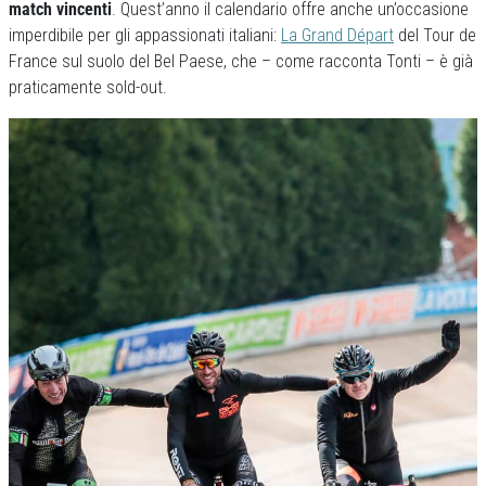
match vincenti
. Quest’anno il calendario offre anche un’occasione
imperdibile per gli appassionati italiani:
La Grand Départ
del Tour de
France sul suolo del Bel Paese, che – come racconta Tonti – è già
praticamente sold-out.