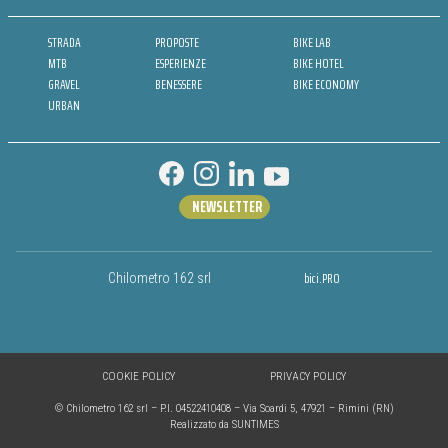
STRADA
PROPOSTE
BIKE LAB
MTB
ESPERIENZE
BIKE HOTEL
GRAVEL
BENESSERE
BIKE ECONOMY
URBAN
NEWSLETTER
bici.PRO
Chilometro 162 srl
COOKIE POLICY
PRIVACY POLICY
© Chilometro 162 srl – P.I. 04522410408 – Via Soardi 5, 47921 – Rimini (RN)
Realizzato da SUNTIMES