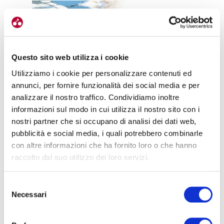
Questo sito web utilizza i cookie
«Oramai è come la settimana bianca per lo sciatore – raconta
Utilizziamo i cookie per personalizzare contenuti ed
sorridendo – c’è
una particolare soddisfazione nello sbarcare
annunci, per fornire funzionalità dei social media e per
sull’Isola a febbraio e poter pedalare con il completo corto
. Negli
analizzare il nostro traffico. Condividiamo inoltre
ultimi anni, è diventato quasi un appuntamento fissi per moltissimi
informazioni sul modo in cui utilizza il nostro sito con i
ciclisti».
nostri partner che si occupano di analisi dei dati web,
pubblicità e social media, i quali potrebbero combinarle
Con il suo clima mite e le numerose giornate di bel tempo
con altre informazioni che ha fornito loro o che hanno
garantito,
la Spagna è una delle realtà che sta investendo
raccolto dal suo utilizzo dei loro servizi.
maggiormente nel cicloturismo
. La qualità delle strutture bike-
friendly è cresciuta, come pure l’impegno a offrire
una maggiore
Selezione
sensibilità in fatto di tutela e sicurezza
nei confronti di chi pedala
Necessari
del
sulle strade.
consenso
Sì, ma quanto costa un’esperienza in bicicletta con Bike Division?