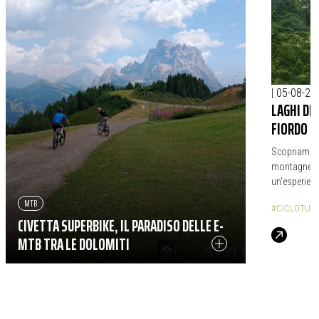
|
05-08-20
LAGHI DE
FIORDO D
Scopriamo il
montagne e p
un’esperienz
MTB
#CICLOTUR
CIVETTA SUPERBIKE, IL PARADISO DELLE E-
MTB TRA LE DOLOMITI