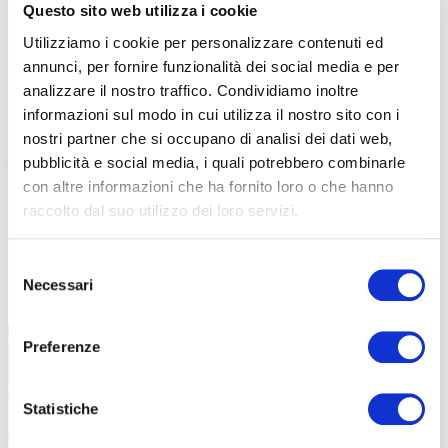
Questo sito web utilizza i cookie
motociclisti
. Quest’anno abbiamo perso circa 160mila euro, e la
mia direttrice finanziaria mi ha un po’ sgridato. Ma secondo me
non
Utilizziamo i cookie per personalizzare contenuti ed
sono soldi persi, ma sono investiti nel futuro
. Se continuiamo a
annunci, per fornire funzionalità dei social media e per
investire nel turismo ciclistico le persone ritornano, però ci vuole
analizzare il nostro traffico. Condividiamo inoltre
un po’ di sensibilità e di pazienza.
informazioni sul modo in cui utilizza il nostro sito con i
nostri partner che si occupano di analisi dei dati web,
Torniamo all’autunno. Perché è un buon momento per pedalare da voi? Non fa
pubblicità e social media, i quali potrebbero combinarle
freddo?
con altre informazioni che ha fornito loro o che hanno
È un po’ fresco, ma
si sta ancora bene, anzi spesso la temperatura
raccolto dal suo utilizzo dei loro servizi.
è perfetta
. Poi c’è questo colore pazzesco, con i larici che
diventano dorati. Per chi va in mtb
sui sentieri non c’è quasi
Selezione
nessuno
. Da settembre a fine ottobre, ma anche più avanti ormai,
Necessari
del
è un periodo fantastico per venire qui.
consenso
Preferenze
Statistiche