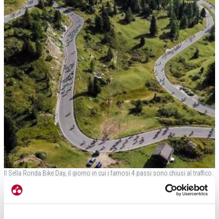
Il Sella Ronda Bike Day, il giorno in cui i famosi 4 passi sono chiusi al traffico.
Secondo Costa di giorni simili ce ne vorrebbero molti di più (foto Alta Badia)
Ma è possibile per un albergatore rinunciare a dei turisti?
Noi nel nostro albergo
abbiamo detto di no ad alcuni raduni di