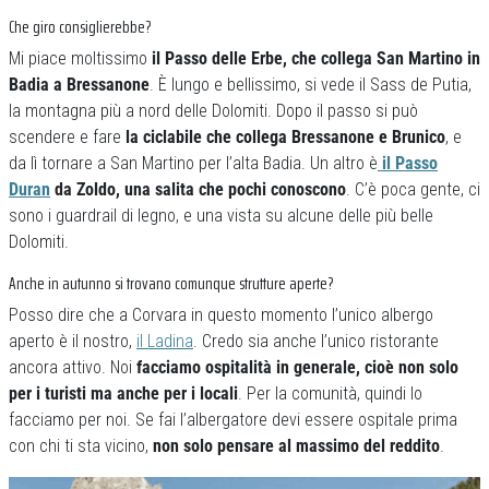
Che giro consiglierebbe?
Mi piace moltissimo
il Passo delle Erbe, che collega San Martino in
Badia a Bressanone
. È lungo e bellissimo, si vede il Sass de Putia,
la montagna più a nord delle Dolomiti. Dopo il passo si può
scendere e fare
la ciclabile che collega Bressanone e Brunico
, e
da lì tornare a San Martino per l’alta Badia. Un altro è
il Passo
Duran
da Zoldo, una salita che pochi conoscono
. C’è poca gente, ci
sono i guardrail di legno, e una vista su alcune delle più belle
Dolomiti.
Anche in autunno si trovano comunque strutture aperte?
Posso dire che a Corvara in questo momento l’unico albergo
aperto è il nostro,
il Ladina
. Credo sia anche l’unico ristorante
ancora attivo. Noi
facciamo ospitalità in generale, cioè non solo
per i turisti ma anche per i locali
. Per la comunità, quindi lo
facciamo per noi. Se fai l’albergatore devi essere ospitale prima
con chi ti sta vicino,
non solo pensare al massimo del reddito
.