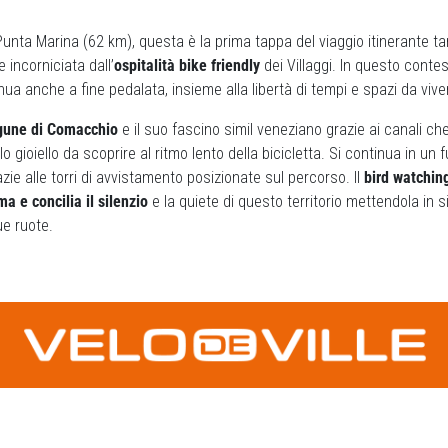
Punta Marina (62 km), questa è la prima tappa del viaggio itinerante ta
 incorniciata dall’
ospitalità bike friendly
dei Villaggi. In questo conte
nua anche a fine pedalata, insieme alla libertà di tempi e spazi da vive
gune di Comacchio
e il suo fascino simil veneziano grazie ai canali ch
o gioiello da scoprire al ritmo lento della bicicletta. Si continua in un 
zie alle torri di avvistamento posizionate sul percorso. Il
bird watchin
a e concilia il silenzio
e la quiete di questo territorio mettendola in s
ue ruote.