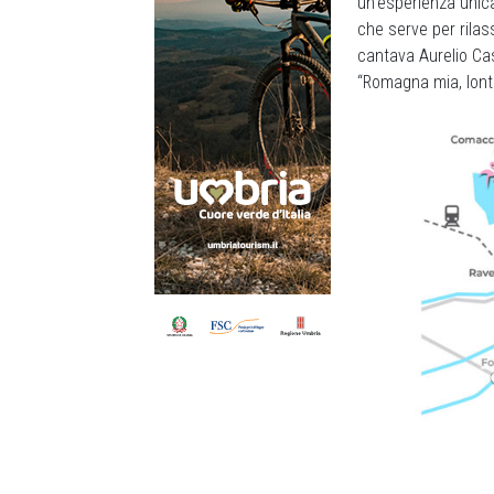
un’esperienza unic
che serve per rilas
cantava Aurelio Cas
“Romagna mia, lonta