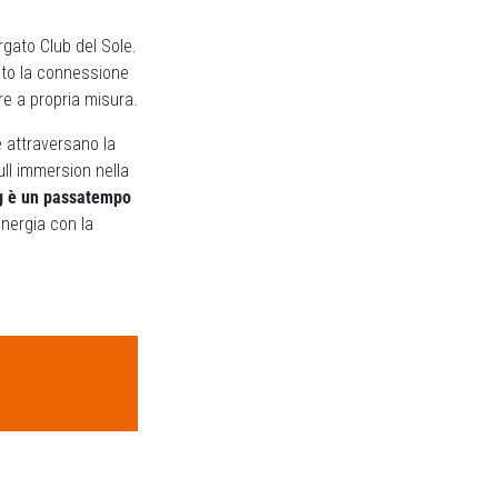
rgato Club del Sole.
sto la connessione
re a propria misura.
e attraversano la
full immersion nella
g è un passatempo
inergia con la