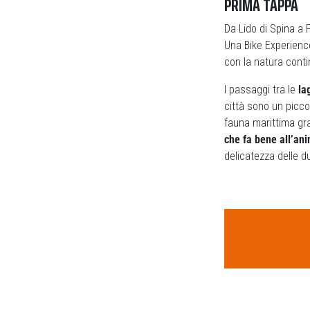
PRIMA TAPPA
Da Lido di Spina a 
Una Bike Experience
con la natura conti
I passaggi tra le
la
città sono un piccol
fauna marittima gra
che fa bene all’anim
delicatezza delle d