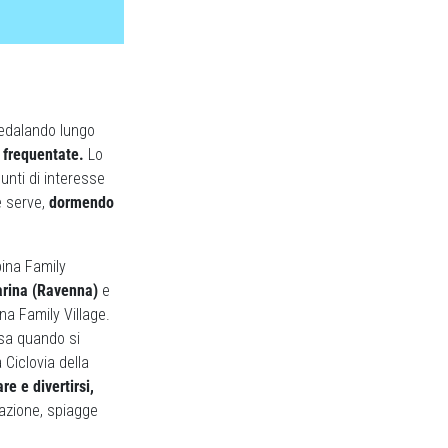
 pedalando lungo
o frequentate.
Lo
unti di interesse
he serve,
dormendo
pina Family
rina (Ravenna)
e
a Family Village.
ssa quando si
 Ciclovia della
re e divertirsi,
razione, spiagge