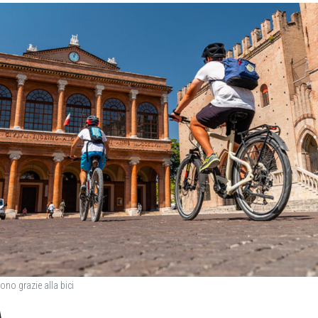
ono grazie alla bici
A