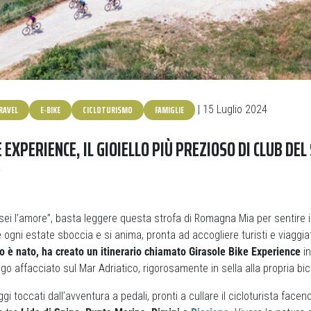
RAVEL
E-BIKE
CICLOTURISMO
FAMIGLIE
| 15 Luglio 2024
 EXPERIENCE, IL GIOIELLO PIÙ PREZIOSO DI CLUB DEL
i
tu sei l’amore”, basta leggere questa strofa di Romagna Mia per sentire i
 ogni estate sboccia e si anima, pronta ad accogliere turisti e viaggia
o è nato, ha creato un itinerario chiamato Girasole Bike Experience
in
go affacciato sul Mar Adriatico, rigorosamente in sella alla propria bici
ggi toccati dall’avventura a pedali, pronti a cullare il cicloturista facen