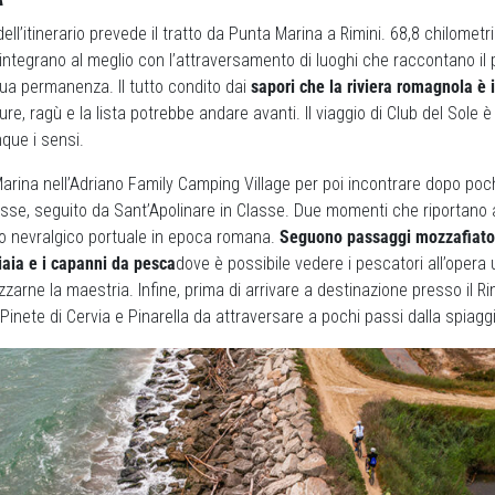
l’itinerario prevede il tratto da Punta Marina a Rimini. 68,8 chilometri
i integrano al meglio con l’attraversamento di luoghi che raccontano il
sua permanenza. Il tutto condito dai
sapori che la riviera romagnola è i
ture, ragù e la lista potrebbe andare avanti. Il viaggio di Club del Sole 
nque i sensi.
arina nell’Adriano Family Camping Village per poi incontrare dopo poch
lasse, seguito da Sant’Apolinare in Classe. Due momenti che riportan
ro nevralgico portuale in epoca romana.
Seguono passaggi mozzafiato 
iaia e i capanni da pesca
dove è possibile vedere i pescatori all’opera u
zzarne la maestria. Infine, prima di arrivare a destinazione presso il Rim
 Pinete di Cervia e Pinarella da attraversare a pochi passi dalla spiagg