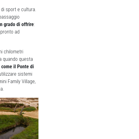
 di sport e cultura.
 passaggio
n grado di offrire
:
è pronto ad
i chilometri
o a quando questa
come il Ponte di
tilizzare sistemi
ini Family Village,
ia.