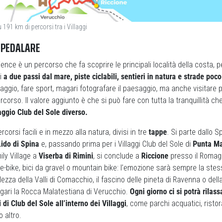
u 191 km di percorsi tra i Villaggi
 PEDALARE
ience è un percorso che fa scoprire le principali località della costa,
ci
a due passi dal mare, piste ciclabili, sentieri in natura e strade poc
iaggio, fare sport, magari fotografare il paesaggio, ma anche visitare p
ercorso. Il valore aggiunto è che si può fare con tutta la tranquillità c
laggio Club del Sole diverso.
rcorsi facili e in mezzo alla natura, divisi in tre
tappe
. Si parte dallo S
Lido di Spina
e, passando prima per i Villaggi Club del Sole di
Punta Ma
mily Village a
Viserba di Rimini
, si conclude a
Riccione
presso il Romagn
 e-bike, bici da gravel o mountain bike: l’emozione sarà sempre la ste
zza della Valli di Comacchio, il fascino delle pineta di Ravenna o della
ari la Rocca Malatestiana di Verucchio.
Ogni giorno ci si potrà rilassa
 di Club del Sole all’interno dei Villaggi
, come parchi acquatici, risto
 altro.