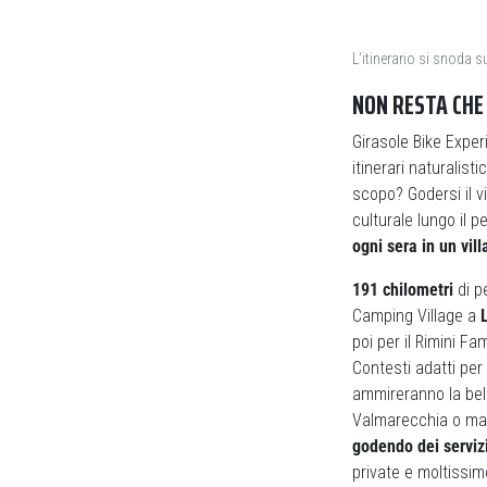
L’itinerario si snoda s
NON RESTA CHE
Girasole Bike Exper
itinerari naturalisti
scopo? Godersi il v
culturale lungo il p
ogni sera in un vil
191 chilometri
di pe
Camping Village a
poi per il Rimini Fa
Contesti adatti per
ammireranno la belle
Valmarecchia o mag
godendo dei servizi
private e moltissimo