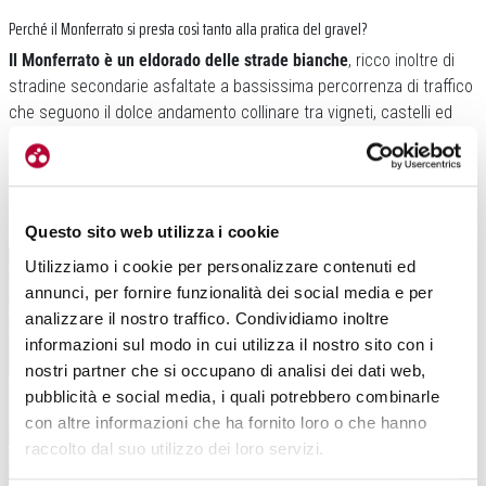
Perché il Monferrato si presta così tanto alla pratica del gravel?
Il Monferrato è un eldorado delle strade bianche
, ricco inoltre di
stradine secondarie asfaltate a bassissima percorrenza di traffico
che seguono il dolce andamento collinare tra vigneti, castelli ed
antichi borghi. Inoltre
il Monferrato vanta una posizione invidiabile
a soli 50 minuti di autostrada da Milano, Torino, Genova e
dall’aeroporto di Milano-Malpensa. Strade bianche non significa più
solo Toscana, ma anche Monferrato.
Questo sito web utilizza i cookie
Utilizziamo i cookie per personalizzare contenuti ed
annunci, per fornire funzionalità dei social media e per
analizzare il nostro traffico. Condividiamo inoltre
informazioni sul modo in cui utilizza il nostro sito con i
nostri partner che si occupano di analisi dei dati web,
pubblicità e social media, i quali potrebbero combinarle
con altre informazioni che ha fornito loro o che hanno
raccolto dal suo utilizzo dei loro servizi.