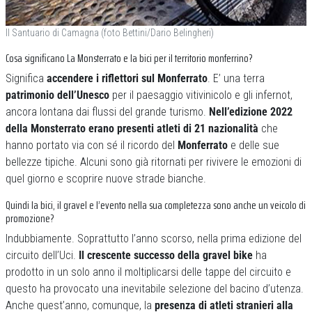
Il Santuario di Camagna (foto Bettini/Dario Belingheri)
Cosa significano La Monsterrato e la bici per il territorio monferrino?
Significa
accendere i riflettori sul Monferrato
. E’ una terra
patrimonio dell’Unesco
per il paesaggio vitivinicolo e gli infernot,
ancora lontana dai flussi del grande turismo.
Nell’edizione 2022
della Monsterrato erano presenti atleti di 21 nazionalità
che
hanno portato via con sé il ricordo del
Monferrato
e delle sue
bellezze tipiche. Alcuni sono già ritornati per rivivere le emozioni di
quel giorno e scoprire nuove strade bianche.
Quindi la bici, il gravel e l’evento nella sua completezza sono anche un veicolo di
promozione?
Indubbiamente. Soprattutto l’anno scorso, nella prima edizione del
circuito dell’Uci.
Il crescente successo della gravel bike
ha
prodotto in un solo anno il moltiplicarsi delle tappe del circuito e
questo ha provocato una inevitabile selezione del bacino d’utenza.
Anche quest’anno, comunque, la
presenza di atleti stranieri alla