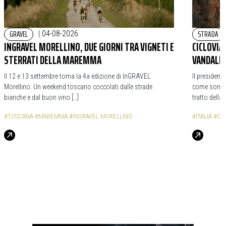
GRAVEL
STRADA
|
04-08-2026
INGRAVEL MORELLINO, DUE GIORNI TRA VIGNETI E
CICLOVIA
STERRATI DELLA MAREMMA
VANDALIC
Il 12 e 13 settembre torna la 4a edizione di InGRAVEL
Il president
Morellino. Un weekend toscano coccolati dalle strade
come sono st
bianche e dal buon vino […]
tratto della 
#TOSCANA
#MAREMMA
#INGRAVEL MORELLINO
#ITALIA
#GA