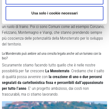
Sono una dozzina i Comuni che collaborano all’organizzazione
dell’evento, la gran parte in Provincia di Alessandria e alcuni in
Usa solo i cookie necessari
quella di Asti. Comuni come Quattordio, Altavilla e Camagna, Cerro
Tanaro e Fubine, Lu-Cuccaro, Masio e Vignale hanno al momento
un ruolo di traino. Poi ci sono Comuni come ad esempio Conzano,
Felizzano, Montemagno e Viarigi, che stanno prendendo sempre
più coscienza delle potenzialità della Monsterrato per lo sviluppo
del territorio.
La Monsterrato può ambire ad una crescita legata anche ad un turismo con la
bici?
Sicuramente stiamo facendo tutto quello che è nelle nostre
possibilità per far crescere
La Monsterrato
. Crediamo che il salto
di qualità possa avvenire con
la creazione di uno o due percorsi
segnalati da cartellonistica fissa e percorribili dall’appassionato
per tutto l’anno
. E’ un progetto ambizioso, dai costi non
trascurabili, ma ci stiamo lavorando.