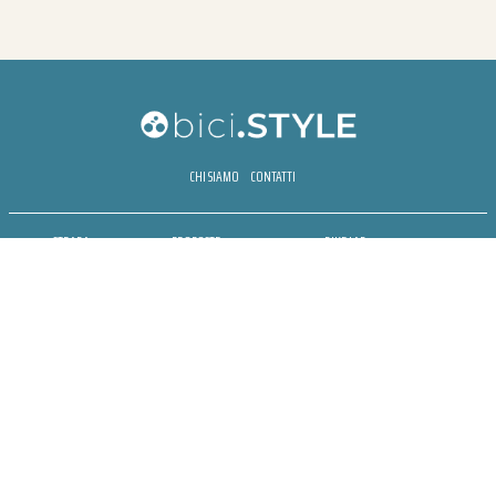
CHI SIAMO
CONTATTI
STRADA
PROPOSTE
BIKE LAB
MTB
ESPERIENZE
BIKE HOTEL
GRAVEL
BENESSERE
BIKE ECONOMY
URBAN
NEWSLETTER