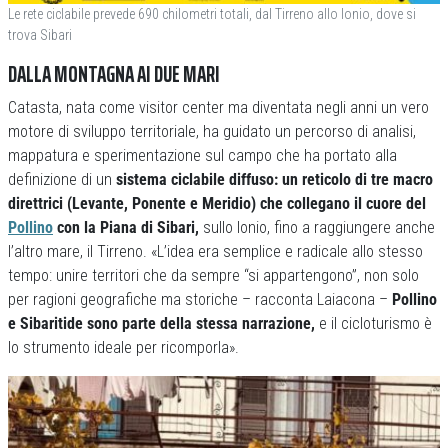
Le rete ciclabile prevede 690 chilometri totali, dal Tirreno allo Ionio, dove si
trova Sibari
DALLA MONTAGNA AI DUE MARI
Catasta, nata come visitor center ma diventata negli anni un vero
motore di sviluppo territoriale, ha guidato un percorso di analisi,
mappatura e sperimentazione sul campo che ha portato alla
definizione di un
sistema ciclabile diffuso: un reticolo di tre macro
direttrici (Levante, Ponente e Meridio) che collegano il cuore del
Pollino
con la Piana di Sibari,
sullo Ionio, fino a raggiungere anche
l’altro mare, il Tirreno. «L’idea era semplice e radicale allo stesso
tempo: unire territori che da sempre “si appartengono”, non solo
per ragioni geografiche ma storiche – racconta Laiacona –
Pollino
e Sibaritide sono parte della stessa narrazione,
e il cicloturismo è
lo strumento ideale per ricomporla».