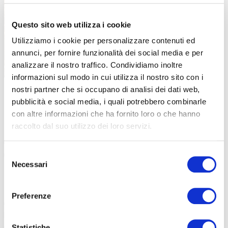
Questo sito web utilizza i cookie
Utilizziamo i cookie per personalizzare contenuti ed
annunci, per fornire funzionalità dei social media e per
analizzare il nostro traffico. Condividiamo inoltre
informazioni sul modo in cui utilizza il nostro sito con i
Un tratto della Ciclovia del Pollino, ricavata dalla vecchia ferrovia Calabro-
nostri partner che si occupano di analisi dei dati web,
Lucana che va da Lagonegro a Castrovillari
pubblicità e social media, i quali potrebbero combinarle
E PER DORMIRE? OSPITALITÀ DIFFUSA
con altre informazioni che ha fornito loro o che hanno
raccolto dal suo utilizzo dei loro servizi.
La rete sarà presto disponibile con
tracce scaricabili dal sito
catasta.org, schede tecniche e una piattaforma informativa
Selezione
dedicata.
Parallelamente verranno sviluppati pacchetti turistici e
Necessari
del
servizi di accompagnamento, per rispondere sia al cicloturista
consenso
esperto sia a chi si avvicina per la prima volta alla bici come mezzo
di esplorazione.
L’accoglienza, come sempre in Appennino, sarà
Preferenze
diffusa: piccoli B&B, agriturismi, alberghi di borgo come quelli a
Morano o Castrovillari, realtà familiari dove il rapporto umano
Statistiche
resta il vero valore aggiunto.