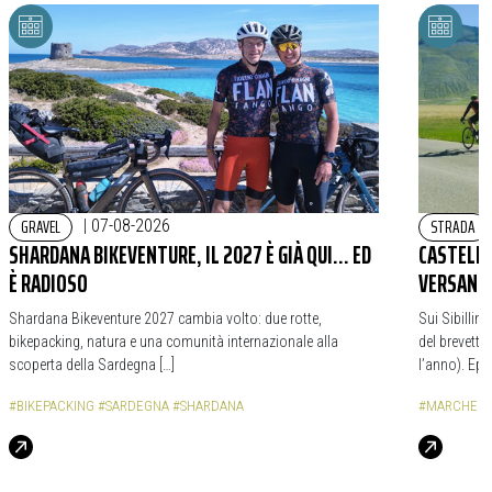
GRAVEL
STRADA
|
07-08-2026
SHARDANA BIKEVENTURE, IL 2027 È GIÀ QUI… ED
CASTELLU
È RADIOSO
VERSANTI
Shardana Bikeventure 2027 cambia volto: due rotte,
Sui Sibillin
bikepacking, natura e una comunità internazionale alla
del brevetto
scoperta della Sardegna […]
l’anno). Epi
#BIKEPACKING
#SARDEGNA
#SHARDANA
#MARCHE
#