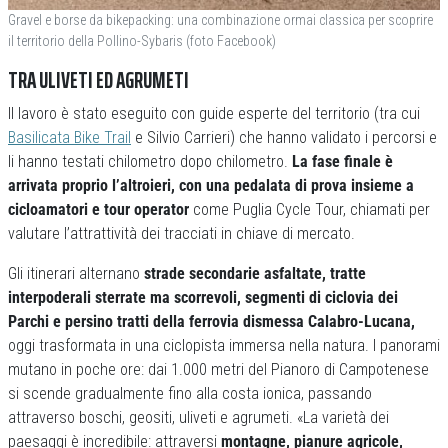
Gravel e borse da bikepacking: una combinazione ormai classica per scoprire
il territorio della Pollino-Sybaris (foto Facebook)
TRA ULIVETI ED AGRUMETI
Il lavoro è stato eseguito con guide esperte del territorio (tra cui
Basilicata Bike Trail
e Silvio Carrieri) che hanno validato i percorsi e
li hanno testati chilometro dopo chilometro.
La fase finale è
arrivata proprio l’altroieri, con una pedalata di prova insieme a
cicloamatori e tour operator
come Puglia Cycle Tour, chiamati per
valutare l’attrattività dei tracciati in chiave di mercato.
Gli itinerari alternano
strade secondarie asfaltate, tratte
interpoderali sterrate ma scorrevoli, segmenti di ciclovia dei
Parchi e persino tratti della ferrovia dismessa Calabro-Lucana,
oggi trasformata in una ciclopista immersa nella natura. I panorami
mutano in poche ore: dai 1.000 metri del Pianoro di Campotenese
si scende gradualmente fino alla costa ionica, passando
attraverso boschi, geositi, uliveti e agrumeti. «La varietà dei
paesaggi è incredibile: attraversi
montagne, pianure agricole,