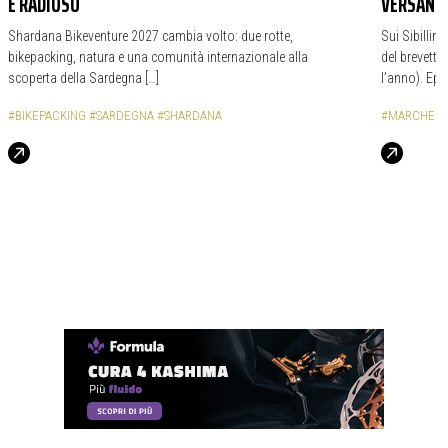
È RADIOSO
VERSANTI
Shardana Bikeventure 2027 cambia volto: due rotte,
Sui Sibillin
bikepacking, natura e una comunità internazionale alla
del brevetto
scoperta della Sardegna […]
l’anno). Epi
#BIKEPACKING
#SARDEGNA
#SHARDANA
#MARCHE
#