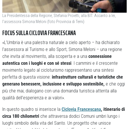
La Presidentessa della Regione, Stefania Proietti, alla BIT. Accanto a lei,
l’assessora Simona Meloni (foto Provincia di Terni)
FOCUS SULLA CICLOVIA FRANCESCANA
«L’Umbria è una palestra naturale a cielo aperto – ha dichiarato
l’assessora al Turismo e allo Sport, Simona Meloni – una regione
che invita al movimento, alla scoperta e a una
connessione
autentica con i luoghi e con sé stessi
. I cammini e il crescente
movimento legato al cicloturismo rappresentano una sintesi
perfetta di questa visione:
infrastrutture culturali e turistiche che
generano benessere, inclusione e sviluppo sostenibile,
e che oggi
più che mai, dialogano con una domanda turistica attenta alla
qualità dell’esperienza e ai valori».
In questo quadro si inserisce la
Ciclovia Francescana
, itinerario di
circa 180 chilometri
che attraversa dodici Comuni umbri lungo i
luoghi simbolo della vita del Santo. Un progetto che unisce