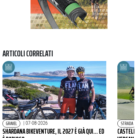
ARTICOLI CORRELATI
GRAVEL
STRADA
|
07-08-2026
SHARDANA BIKEVENTURE, IL 2027 È GIÀ QUI… ED
CASTELLU