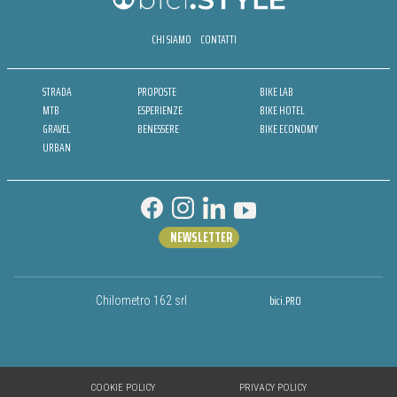
CHI SIAMO
CONTATTI
STRADA
PROPOSTE
BIKE LAB
MTB
ESPERIENZE
BIKE HOTEL
GRAVEL
BENESSERE
BIKE ECONOMY
URBAN
NEWSLETTER
bici.PRO
Chilometro 162 srl
COOKIE POLICY
PRIVACY POLICY