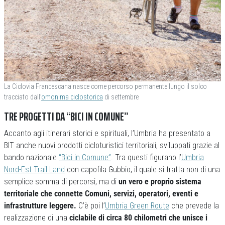
La Ciclovia Francescana nasce come percorso permanente lungo il solco
tracciato dall’
omonima ciclostorica
di settembre
TRE PROGETTI DA “BICI IN COMUNE”
Accanto agli itinerari storici e spirituali, l’Umbria ha presentato a
BIT anche nuovi prodotti cicloturistici territoriali, sviluppati grazie al
bando nazionale
“Bici in Comune”
. Tra questi figurano l’
Umbria
Nord-Est Trail Land
con capofila Gubbio, il quale si tratta non di una
semplice somma di percorsi, ma di
un vero e proprio sistema
territoriale che connette Comuni, servizi, operatori, eventi e
infrastrutture leggere.
C’è poi l’
Umbria Green Route
che prevede la
realizzazione di una
ciclabile di circa 80 chilometri che unisce i