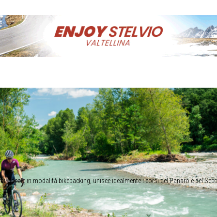
trail, ideale in modalità bikepacking, unisce idealmente i corsi del Panaro e del Sec