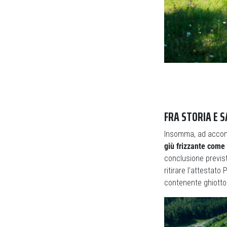
FRA STORIA E S
Insomma, ad accomp
giù frizzante come
conclusione previst
ritirare l’attesta
contenente ghiottone