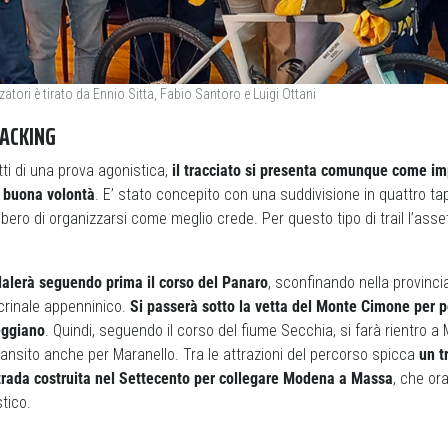
zatori è tirato da Ennio Sitta, Fabio Santoro e Luigi Ottani
ACKING
ti di una prova agonistica,
il tracciato si presenta comunque come im
di buona volontà
. E’ stato concepito con una suddivisione in quattro ta
ibero di organizzarsi come meglio crede. Per questo tipo di trail l’asse
dalerà seguendo prima il corso del Panaro
, sconfinando nella provinci
 crinale appenninico.
Si passerà sotto la vetta del Monte Cimone per p
reggiano
. Quindi, seguendo il corso del fiume Secchia, si farà rientro
ransito anche per Maranello. Tra le attrazioni del percorso spicca
un t
 strada costruita nel Settecento per collegare Modena a Massa
, che or
stico.