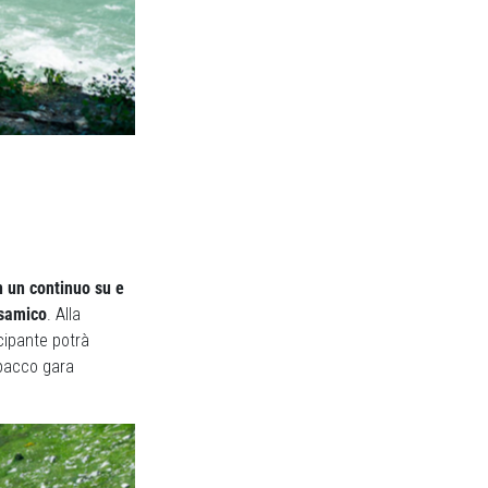
n un continuo su e
lsamico
. Alla
cipante potrà
 pacco gara