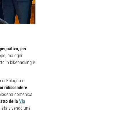
pegnativo, per
ppe, ma ogni
tto in bikepacking è
a di Bologna e
oi ridiscendere
 a Modena domenica
ratto della
Via
a sta vivendo una