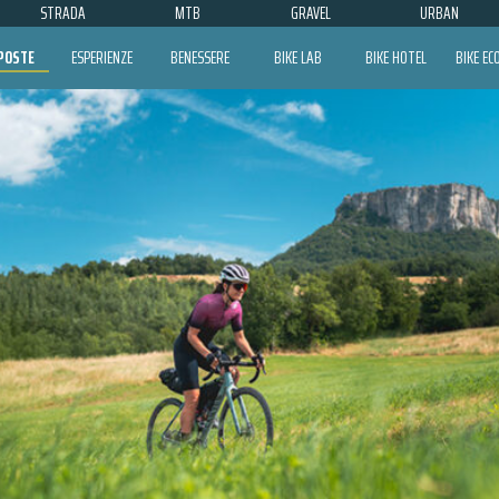
STRADA
MTB
GRAVEL
URBAN
POSTE
ESPERIENZE
BENESSERE
BIKE LAB
BIKE HOTEL
BIKE E