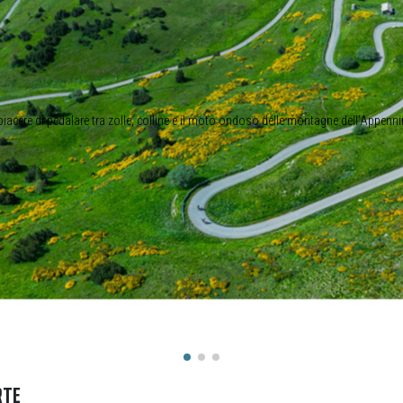
 piacere di pedalare tra zolle, colline e il moto ondoso delle montagne dell’Appenn
RTE