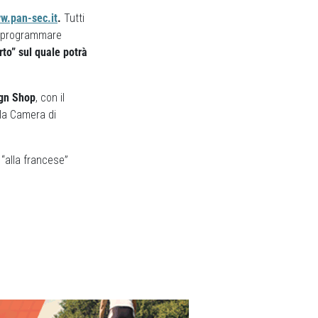
w.pan-sec.it
.
Tutti
 e programmare
rto” sul quale potrà
ign Shop
, con il
 la Camera di
 “alla francese”
Next