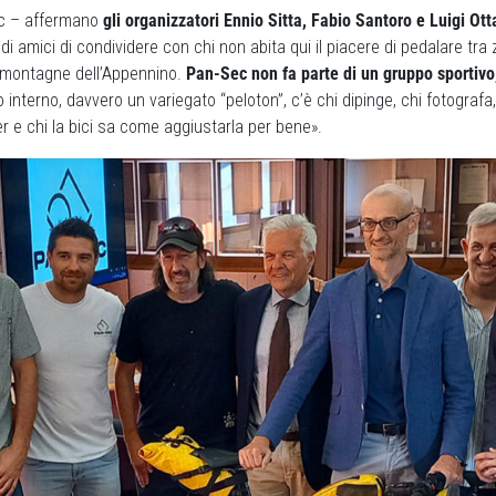
ec – affermano
gli organizzatori Ennio Sitta, Fabio Santoro e Luigi Ott
di amici di condividere con chi non abita qui il piacere di pedalare tra zol
 montagne dell’Appennino.
Pan-Sec non fa parte di un gruppo sportivo
o interno, davvero un variegato “peloton”, c’è chi dipinge, chi fotografa,
 e chi la bici sa come aggiustarla per bene».