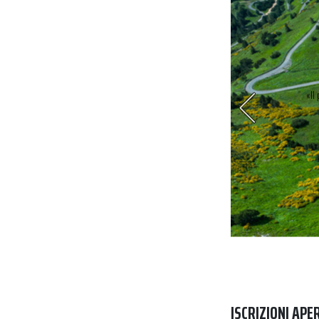
nnino è un luogo che esalta la bici
«Il
ISCRIZIONI APE