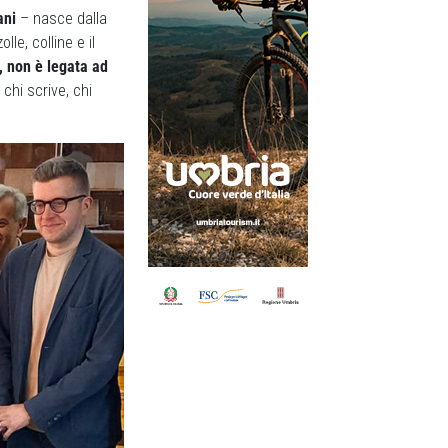
ani
– nasce dalla
le, colline e il
, non è legata ad
 chi scrive, chi