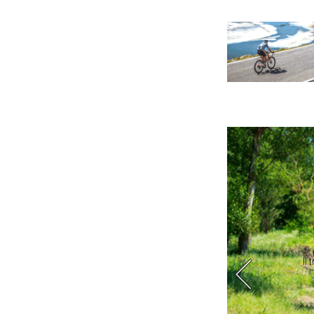
ni è limaccioso o sabbioso: bici in spalla
Il 