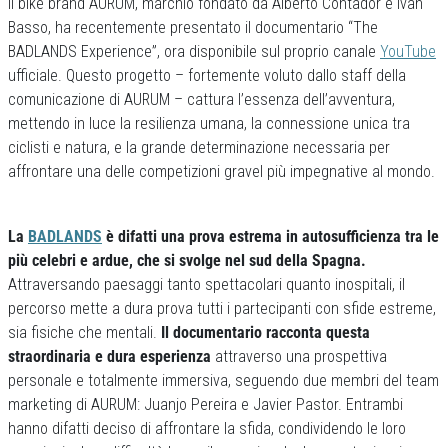
Il bike brand AURUM, marchio fondato da Alberto Contador e Ivan
Basso, ha recentemente presentato il documentario “The
BADLANDS Experience”, ora disponibile sul proprio canale
YouTube
ufficiale. Questo progetto – fortemente voluto dallo staff della
comunicazione di AURUM – cattura l’essenza dell’avventura,
mettendo in luce la resilienza umana, la connessione unica tra
ciclisti e natura, e la grande determinazione necessaria per
affrontare una delle competizioni gravel più impegnative al mondo.
La
BADLANDS
è difatti una prova estrema in autosufficienza tra le
più celebri e ardue, che si svolge nel sud della Spagna.
Attraversando paesaggi tanto spettacolari quanto inospitali, il
percorso mette a dura prova tutti i partecipanti con sfide estreme,
sia fisiche che mentali.
Il documentario racconta questa
straordinaria e dura esperienza
attraverso una prospettiva
personale e totalmente immersiva, seguendo due membri del team
marketing di AURUM: Juanjo Pereira e Javier Pastor. Entrambi
hanno difatti deciso di affrontare la sfida, condividendo le loro