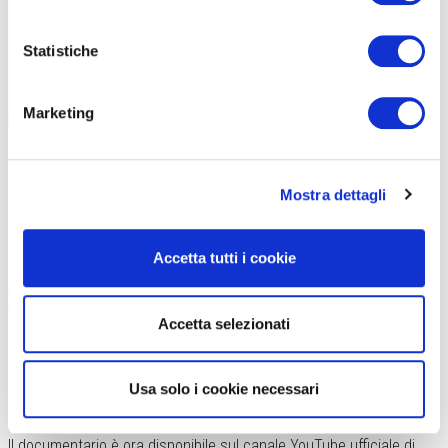
Statistiche
Marketing
La Manto equipaggiata ed utilizzata per l’impresa
NUOVI ORIZZONTI
Mostra dettagli
“The BADLANDS Experience” non rappresenta solamente un
documentario sul ciclismo, ma una vera e propria celebrazione
Accetta tutti i cookie
dello spirito umano, della natura e della passione per le due ruote.
Attraverso immagini mozzafiato, e testimonianze autentiche, il
cortometraggio racconta storie di determinazione, di sacrificio, di
Accetta selezionati
amicizia e di amore per il ciclismo.
Chiunque abbia mai sognato di
spingersi oltre i propri limiti troverà in questa narrazione
un’ispirazione profonda…
Usa solo i cookie necessari
Il documentario è ora disponibile sul canale YouTube ufficiale di