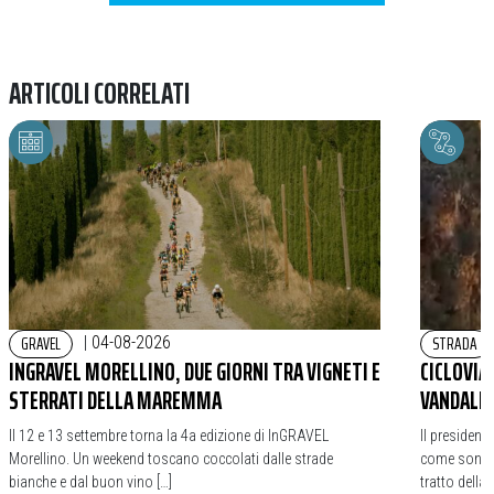
ARTICOLI CORRELATI
GRAVEL
STRADA
|
04-08-2026
INGRAVEL MORELLINO, DUE GIORNI TRA VIGNETI E
CICLOVIA
STERRATI DELLA MAREMMA
VANDALIC
Il 12 e 13 settembre torna la 4a edizione di InGRAVEL
Il president
Morellino. Un weekend toscano coccolati dalle strade
come sono st
bianche e dal buon vino […]
tratto della 