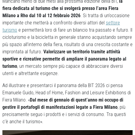
Mancano meno di due mesi alla prossima edizione della BIT,
la
fiera dedicata al turismo che si svolgerà presso l’area Fiera
Milano a Rho dal 10 al 12 febbraio 2026
. Si tratta di un’occasione
importante che metterà a confronto diversi attori del
settore
turismo
e permetterà loro di fare un bilancio tra passato e futuro. Il
cicloturismo e la bicicletta in generale stanno acquistando sempre
più spazio all’interno della fiera, risultato di una crescita costante e
improntata al futuro.
Valorizzare un territorio tramite attività
sportive e ricreative permette di ampliare il panorama legato al
turismo
, un mercato sempre più capace di abbracciare diversi
utenti e altrettante esigenze.
Ad illustrare e presentarci il panorama della BIT 2026 ci pensa
Emanuele Guido, Head of Home, Fashion and Leisure Exhibitions di
Fiera Milano. «
Dal mese di gennaio di quest’anno mi occupo di
gestire il portafogli di manifestazioni legate a Fiera Milano
, più
precisamente seguo i prodotti e i servizi di consumo. Tra questi
c’è anche il turismo».