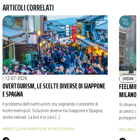
ARTICOLI CORRELATI
URBAN
|
12-07-2026
OVERTOURISM, LE SCELTE DIVERSE DI GIAPPONE
FEELMIBI
E SPAGNA
MILANO S
Il problema dell’overtourism sta segnando il presente di
Si chiama Fe
molte metropoli. Soluzioni diverse tra Giappone e Spagna,
al centro de
anche radicali. La bici è la cura […]
protagonista
#BARCELLONA
#GIAPPONE
#OVERTOURISM
#MILANO
#B