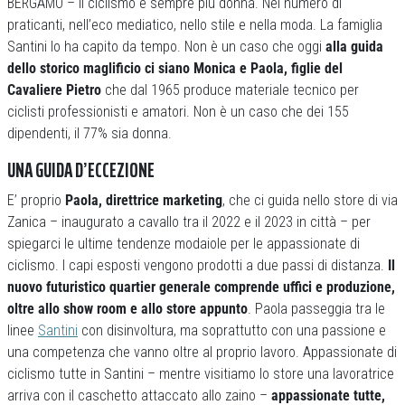
BERGAMO – Il ciclismo è sempre più donna. Nel numero di
praticanti, nell’eco mediatico, nello stile e nella moda. La famiglia
Santini lo ha capito da tempo. Non è un caso che oggi
alla guida
dello storico maglificio ci siano Monica e Paola, figlie del
Cavaliere Pietro
che dal 1965 produce materiale tecnico per
ciclisti professionisti e amatori. Non è un caso che dei 155
dipendenti, il 77% sia donna.
UNA GUIDA D’ECCEZIONE
E’ proprio
Paola, direttrice marketing
, che ci guida nello store di via
Zanica – inaugurato a cavallo tra il 2022 e il 2023 in città – per
spiegarci le ultime tendenze modaiole per le appassionate di
ciclismo. I capi esposti vengono prodotti a due passi di distanza.
Il
nuovo futuristico quartier generale comprende uffici e produzione,
oltre allo show room e allo store appunto
. Paola passeggia tra le
linee
Santini
con disinvoltura, ma soprattutto con una passione e
una competenza che vanno oltre al proprio lavoro. Appassionate di
ciclismo tutte in Santini – mentre visitiamo lo store una lavoratrice
arriva con il caschetto attaccato allo zaino –
appassionate tutte,