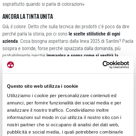
soprattutto quando si parla di colorazioni».
ANCORA LA TINTA UNITA
Già, il colore. Detto che sulla tecnica dei prodotti c’è poco da dire
perché parla la storia, poi ci sono
le scelte stilistiche di ogni
azienda
. Cosa bisogna aspettarsi dalla linea 2025 di Santini? Paola
sospira e sorride, forse perché spiazzata dalla domanda, più
probabilmente perché
immagina e sogna come si vestirà la
prossima stagione
.
Questo sito web utilizza i cookie
Utilizziamo i cookie per personalizzare contenuti ed
annunci, per fornire funzionalità dei social media e per
analizzare il nostro traffico. Condividiamo inoltre
informazioni sul modo in cui utilizza il nostro sito con i
«Continuerà ad essere di moda
il blocco di colore, la tinta unita.
nostri partner che si occupano di analisi dei dati web,
Le colorazioni sono molto cambiate negli ultimi anni – spiega –
i
pubblicità e social media, i quali potrebbero combinarle