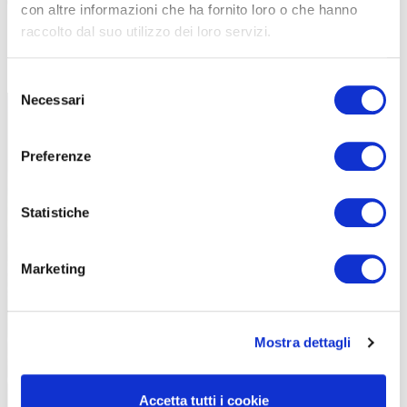
colori sono più sul pastello e molto meno fluo o shocking
. Noi poi
con altre informazioni che ha fornito loro o che hanno
abbiamo voluto inserire in alcuni prodotti grafiche molto impattanti
raccolto dal suo utilizzo dei loro servizi.
sia sulla parte femminile che maschile. Sono curiosa di capire chi
azzarderà di più».
Selezione
Necessari
del
consenso
Preferenze
Statistiche
Marketing
Il 2025 sarà nuovamente un anno dalle tinte unite
Mostra dettagli
Accetta tutti i cookie