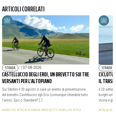
ARTICOLI CORRELATI
STRADA
STRADA
|
07-08-2026
CASTELLUCCIO DEGLI EROI, UN BREVETTO SUI TRE
CICLOTURI
VERSANTI PER L’ALTOPIANO
IL TRASI
Sui Sibillini il 30 agosto ci sarà un evento di presentazione
Il 20 settem
del brevetto Castelluccio egli Eroi (comunque ottenibile tutto
borghi umbri
l’anno). Epic o Standard? […]
storia e gua
#MARCHE
#ITALIA
#UMBRIA
#BREVETTO
#SIBILLINI
#EROI
#ITALIA
#UM