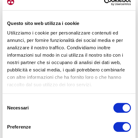
Questo sito web utilizza i cookie
Utilizziamo i cookie per personalizzare contenuti ed
annunci, per fornire funzionalità dei social media e per
analizzare il nostro traffico. Condividiamo inoltre
informazioni sul modo in cui utilizza il nostro sito con i
«Provando ad andare in bici – riprende il discorso Zago – le
nostri partner che si occupano di analisi dei dati web,
persone scoprono diverse cose: innanzitutto che è piacevole,
che
pubblicità e social media, i quali potrebbero combinarle
si può pedalare con la pioggia e soprattutto scoprono una città
con altre informazioni che ha fornito loro o che hanno
che non conoscevano
, abituati a spostarsi in automobile, un “cubo”
raccolto dal suo utilizzo dei loro servizi.
chiuso che ti separa dall’ambiente esterno. Insomma, si rendono
conto che non è poi così impossibile spostarsi su due ruote, anzi».
Selezione
Necessari
del
consenso
Preferenze