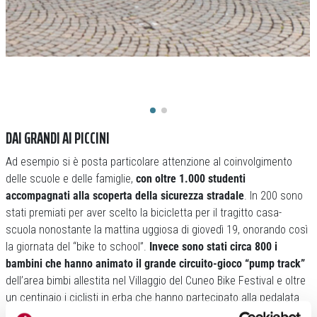
DAI GRANDI AI PICCINI
Ad esempio si è posta particolare attenzione al coinvolgimento
delle scuole e delle famiglie,
con oltre 1.000 studenti
accompagnati alla scoperta della sicurezza stradale
. In 200 sono
stati premiati per aver scelto la bicicletta per il tragitto casa-
scuola nonostante la mattina uggiosa di giovedì 19, onorando così
la giornata del “bike to school”.
Invece sono stati circa 800 i
bambini che hanno animato il grande circuito-gioco “pump track”
dell’area bimbi allestita nel Villaggio del Cuneo Bike Festival e oltre
un centinaio i ciclisti in erba che hanno partecipato alla pedalata
“Bimbimbici”, a loro dedicata, per le vie del centro cittadino.