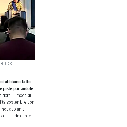
e la bici
oi abbiamo fatto
le piste portandole
 dargli il modo di
ità sostenibile con
n noi, abbiamo
adini ci dicono: «io