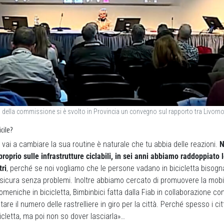
ta della commissione si è svolto in Provincia un convegno sul rapporto tra Livorno 
icile?
 vai a cambiare la sua routine è naturale che tu abbia delle reazioni.
N
proprio sulle infrastrutture ciclabili, in sei anni abbiamo raddoppiato 
tri
, perché se noi vogliamo che le persone vadano in bicicletta bisogna
sicura senza problemi. Inoltre abbiamo cercato di promuovere la mobil
domeniche in bicicletta, Bimbinbici fatta dalla Fiab in collaborazione co
re il numero delle rastrelliere in giro per la città. Perché spesso i citt
cicletta, ma poi non so dover lasciarla»…