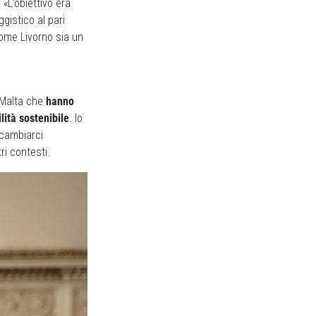
: «L’obiettivo era
gistico al pari
come Livorno sia un
 Malta che
hanno
lità sostenibile
. Io
scambiarci
ri contesti.