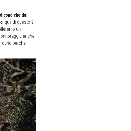
 dicono che dal
to
, quindi questo è
talleremo un
monitoraggio anche
proprio perché