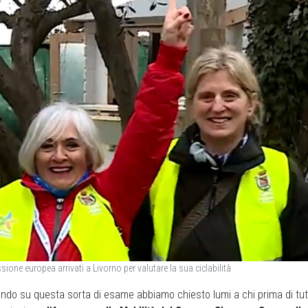
ione europea arrivati a Livorno per valutare la sua ciclabilità
ondo su questa sorta di esame abbiamo chiesto lumi a chi prima di tut