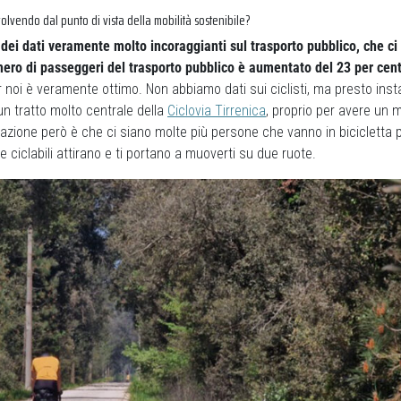
volvendo dal punto di vista della mobilità sostenibile?
ei dati veramente molto incoraggianti sul trasporto pubblico, che ci
mero di passeggeri del trasporto pubblico è aumentato del 23 per cen
r noi è veramente ottimo. Non abbiamo dati sui ciclisti, ma presto ins
un tratto molto centrale della
Ciclovia Tirrenica
, proprio per avere un 
azione però è che ci siano molte più persone che vanno in bicicletta 
 ciclabili attirano e ti portano a muoverti su due ruote.