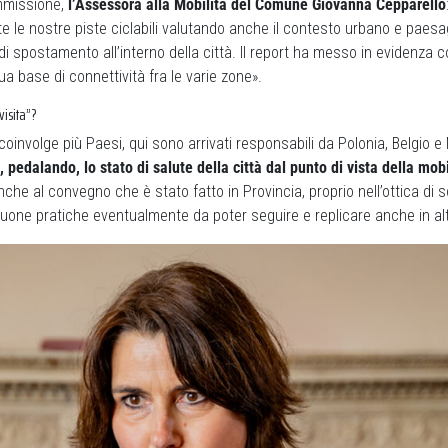
mmissione,
l’Assessora alla Mobilità del Comune
Giovanna Cepparello
e le nostre piste ciclabili valutando anche il contesto urbano e paesag
 di spostamento all’interno della città. Il report ha messo in evidenza 
ua base di connettività fra le varie zone».
isita”?
coinvolge più Paesi, qui sono arrivati responsabili da Polonia, Belgio e
, pedalando, lo stato di salute della città dal punto di vista della mobi
che al convegno che è stato fatto in Provincia, proprio nell’ottica di 
buone pratiche eventualmente da poter seguire e replicare anche in alt