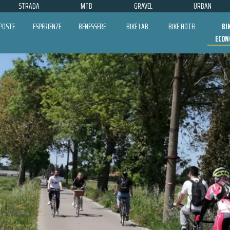
STRADA
MTB
GRAVEL
URBAN
POSTE
ESPERIENZE
BENESSERE
BIKE LAB
BIKE HOTEL
BI
ECON