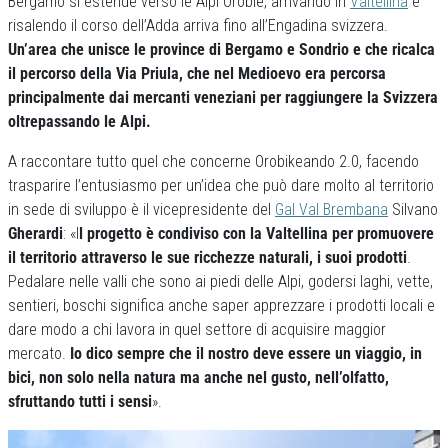
Bergamo si estende verso le Alpi Orobie, arrivando in
Valtellina
e
risalendo il corso dell’Adda arriva fino all’Engadina svizzera.
Un’area che unisce le province di Bergamo e Sondrio e che ricalca
il percorso della Via Priula, che nel Medioevo era percorsa
principalmente dai mercanti veneziani per raggiungere la Svizzera
oltrepassando le Alpi.
A raccontare tutto quel che concerne Orobikeando 2.0, facendo
trasparire l’entusiasmo per un’idea che può dare molto al territorio
in sede di sviluppo è il vicepresidente del
Gal Val Brembana
Silvano
Gherardi
: «I
l progetto è condiviso con la Valtellina per promuovere
il territorio attraverso le sue ricchezze naturali, i suoi prodotti
.
Pedalare nelle valli che sono ai piedi delle Alpi, godersi laghi, vette,
sentieri, boschi significa anche saper apprezzare i prodotti locali e
dare modo a chi lavora in quel settore di acquisire maggior
mercato.
Io dico sempre che il nostro deve essere un viaggio, in
bici, non solo nella natura ma anche nel gusto, nell’olfatto,
sfruttando tutti i sensi
».