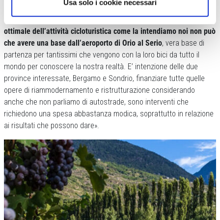
Usa solo i cookie necessari
Le iniziative in programma non si fermano a questo: «E’
fondamentale per noi avere il supporto delle istituzioni:
lo sviluppo
ottimale dell’attività cicloturistica come la intendiamo noi non può
che avere una base dall’aeroporto di Orio al Serio
, vera base di
partenza per tantissimi che vengono con la loro bici da tutto il
mondo per conoscere la nostra realtà. E’ intenzione delle due
province interessate, Bergamo e Sondrio, finanziare tutte quelle
opere di riammodernamento e ristrutturazione considerando
anche che non parliamo di autostrade, sono interventi che
richiedono una spesa abbastanza modica, soprattutto in relazione
ai risultati che possono dare».