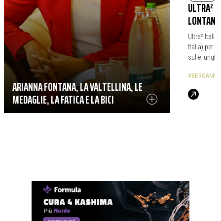
ULTRA² I
LONTANO
Ultra² Italia
Italia) per 
sulle lunghe
#BERGAMO
ARIANNA FONTANA, LA VALTELLINA, LE
MEDAGLIE, LA FATICA E LA BICI