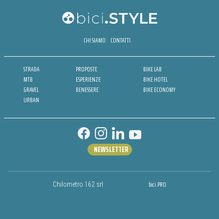
CHI SIAMO
CONTATTI
STRADA
PROPOSTE
BIKE LAB
MTB
ESPERIENZE
BIKE HOTEL
GRAVEL
BENESSERE
BIKE ECONOMY
URBAN
NEWSLETTER
bici.PRO
Chilometro 162 srl