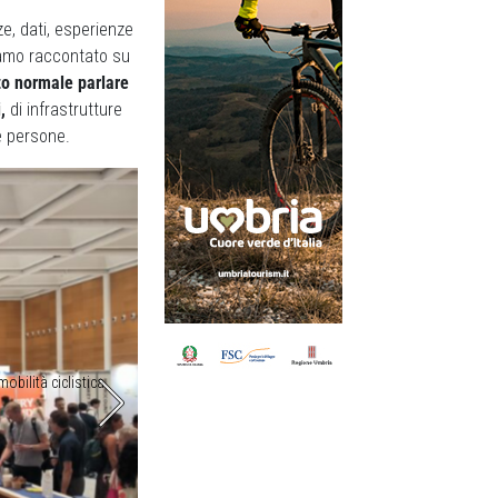
e, dati, esperienze
biamo raccontato su
o normale parlare
,
di infrastrutture
le persone.
mobilità ciclistica
Tutti gli interventi di Velo-city sono stati in l