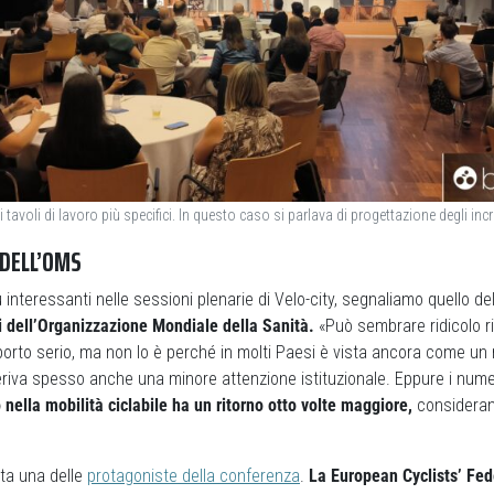
 tavoli di lavoro più specifici. In questo caso si parlava di progettazione degli incr
 DELL’OMS
iù interessanti nelle sessioni plenarie di Velo-city, segnaliamo quello de
 dell’Organizzazione Mondiale della Sanità.
«Può sembrare ridicolo ri
orto serio, ma non lo è perché in molti Paesi è vista ancora come un 
eriva spesso anche una minore attenzione istituzionale. Eppure i numer
nella mobilità ciclabile ha un ritorno otto volte maggiore,
considerand
ata una delle
protagoniste della conferenza
.
La European Cyclists’ Fed