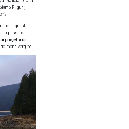
a. Gallicianò, una
biamo Rugudi, il
ti».
 anche in questo
o a un passato
 un progetto di
rio molto vergine.