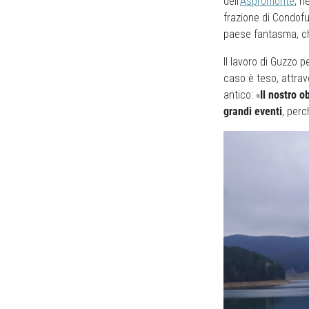
dell’
Aspromonte
, n
frazione di Condofu
paese fantasma, che
Il lavoro di Guzzo 
caso è teso, attrave
antico: «
Il nostro o
grandi eventi
, perc