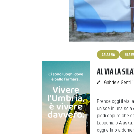
CALABRIA
SILA3
AL VIA LA SIL
Gabriele Gentili
Prende oggi il via 
unisce in una sola
piedi oppure che sc
Lapponia o Alaska
oggi e fino a dome