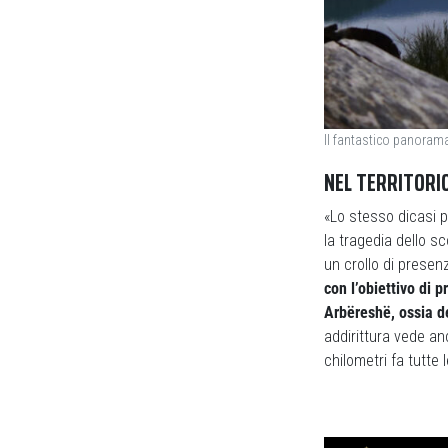
Il fantastico panorama 
NEL TERRITORIO
«Lo stesso dicasi p
la tragedia dello s
un crollo di presen
con l’obiettivo di 
Arbëreshë, ossia d
addirittura vede anc
chilometri fa tutte 