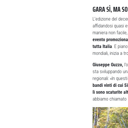
GARA SÌ, MA 
L’edizione del dece
affidandosi quasi e
maniera non facile,
evento promozional
tutta Italia
. E piano
mondiali, inizia a t
Giuseppe Guzzo,
l’
sta sviluppando una
regionali: «In ques
bandi vinti di cui 
lì sono scaturite a
abbiamo chiamato D