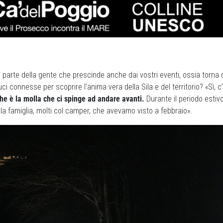
 parte della gente che prescinde anche dai vostri eventi, ossia torna 
ci connesse per scoprire l’anima vera della Sila e del territorio? «Sì, c
che è la molla che ci spinge ad andare avanti.
Durante il periodo estiv
a famiglia, molti col camper, che avevamo visto a febbraio».