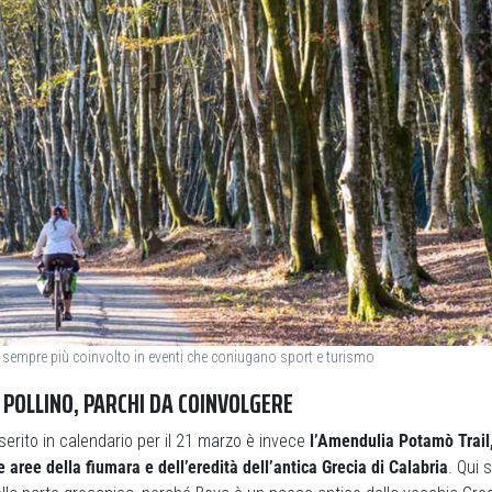
sempre più coinvolto in eventi che coniugano sport e turismo
POLLINO, PARCHI DA COINVOLGERE
serito in calendario per il 21 marzo è invece
l’Amendulia Potamò Trail,
e aree della fiumara e dell’eredità dell’antica Grecia di Calabria
. Qui 