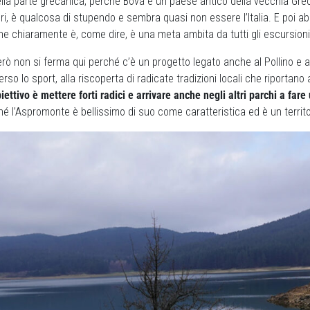
ella parte grecanica, perché Bova è un paese antico della vecchia Greci
ri, è qualcosa di stupendo e sembra quasi non essere l’Italia. E poi ab
 chiaramente è, come dire, è una meta ambita da tutti gli escursionis
però non si ferma qui perché c’è un progetto legato anche al Pollino e
rso lo sport, alla riscoperta di radicate tradizioni locali che riportan
biettivo è mettere forti radici e arrivare anche negli altri parchi a fare
hé l’Aspromonte è bellissimo di suo come caratteristica ed è un territo