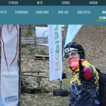
STRADA
MTB
GRAVEL
URBAN
POSTE
ESPERIENZE
BENESSERE
BIKE LAB
BIKE HOTEL
BI
ECON