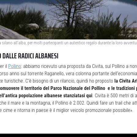
silano all’alba, per molti partecipanti un autentico regalo durante la loro avventu
 DALLE RADICI ALBANESI
er il
Pollino
: abbiamo ricevuto una proposta da Civita, sul Pollino a no
corso anno sul torrente Raganello, vera colonna portante dell’economia 
ze turistiche. C’è bisogno di un rilancio, quindi ho proposto
la Civita A
promuovere il territorio del Parco Nazionale del Pollino e le tradizioni
ell’antica popolazione albanese stanziatasi qui
. Civita è 500 metri di a
he il mare e la montagna, il Pollino è 2.002. Quindi fare un trail che a
le cime e ritorna in paese è il miglior veicolo promozionale possibile».