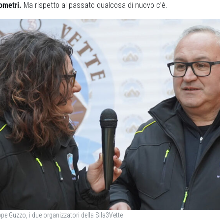
ometri.
Ma rispetto al passato qualcosa di nuovo c’è.
pe Guzzo, i due organizzatori della Sila3Vette