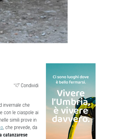
Condividi
id invernale che
 con le ciaspole ai
lle simili prove in
co
, che prevede, da
lla catanzarese