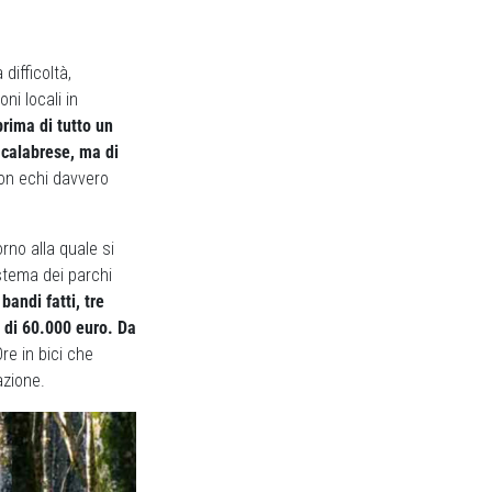
difficoltà,
ni locali in
prima di tutto un
 calabrese, ma di
con echi davvero
rno alla quale si
istema dei parchi
 bandi fatti, tre
o di 60.000 euro. Da
re in bici che
azione.