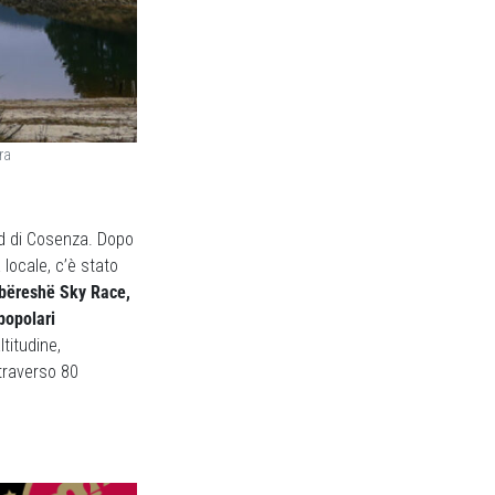
ra
rd di Cosenza. Dopo
locale, c’è stato
rbëreshë Sky Race,
 popolari
ltitudine,
ttraverso 80