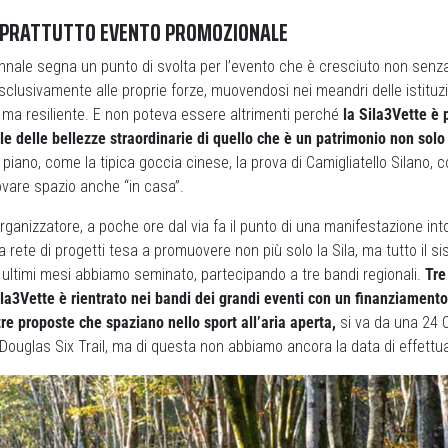
SOPRATTUTTO EVENTO PROMOZIONALE
nnale segna un punto di svolta per l’evento che è cresciuto non senza 
sclusivamente alle proprie forze, muovendosi nei meandri delle istituzio
 ma resiliente. E non poteva essere altrimenti perché
la Sila3Vette è 
e delle bellezze straordinarie di quello che è un patrimonio non solo
 piano, come la tipica goccia cinese, la prova di Camigliatello Silano, 
rovare spazio anche “in casa”.
organizzatore, a poche ore dal via fa il punto di una manifestazione into
 rete di progetti tesa a promuovere non più solo la Sila, ma tutto il s
ti ultimi mesi abbiamo seminato, partecipando a tre bandi regionali.
Tre
Sila3Vette è rientrato nei bandi dei grandi eventi con un finanziament
ltre proposte che spaziano nello sport all’aria aperta,
si va da una 24 O
ouglas Six Trail, ma di questa non abbiamo ancora la data di effettu