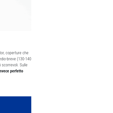
tor, coperture che
medio-breve (130-140
 scorrevoli. Sulle
invece perfetto