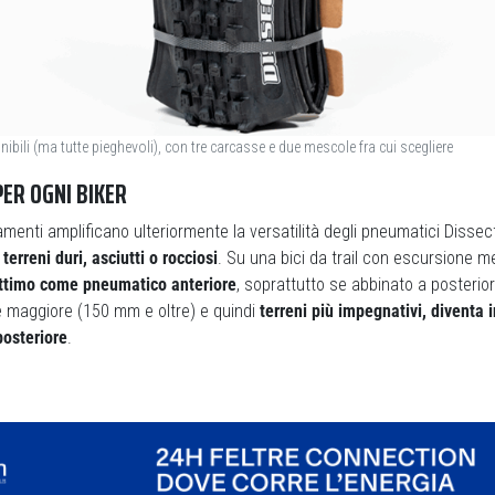
nibili (ma tutte pieghevoli), con tre carcasse e due mescole fra cui scegliere
ER OGNI BIKER
ramenti amplificano ulteriormente la versatilità degli pneumatici Dissec
terreni duri, asciutti o rocciosi
. Su una bici da trail con escursione 
ttimo come pneumatico anteriore
, soprattutto se abbinato a posteriori
e maggiore (150 mm e oltre) e quindi
terreni più impegnativi, diventa 
osteriore
.