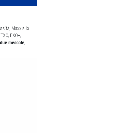
ssità, Maxxis lo
(EXO, EXO+,
 due mescole
,