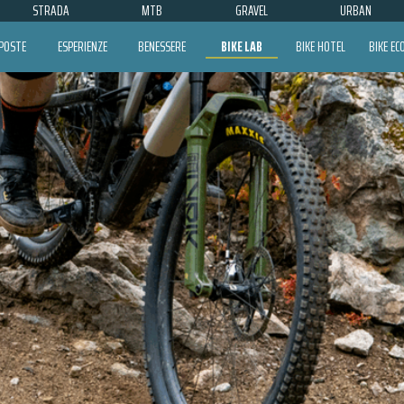
STRADA
MTB
GRAVEL
URBAN
POSTE
ESPERIENZE
BENESSERE
BIKE LAB
BIKE HOTEL
BIKE E