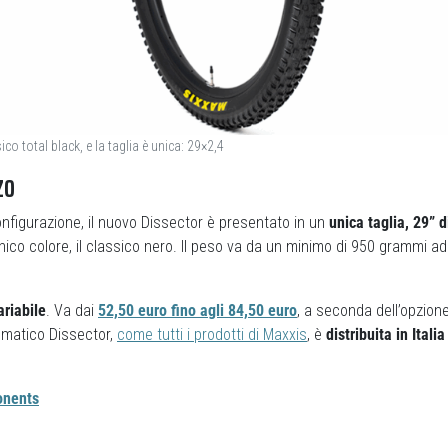
sico total black, e la taglia è unica: 29×2,4
ZO
nfigurazione, il nuovo Dissector è presentato in un
unica taglia, 29” d
nico colore, il classico nero. Il peso va da un minimo di 950 grammi 
ariabile
. Va dai
52,50 euro fino agli 84,50 euro
, a seconda dell’opzion
umatico Dissector,
come tutti i prodotti di Maxxis
, è
distribuita in Ital
onents