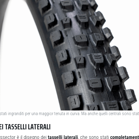
o stati ingranditi per una maggior tenuta in curva. Ma anche quelli centrali sono stat
EI TASSELLI LATERALI
issector è il disegno dei
tasselli laterali
, che sono stati
completamente 