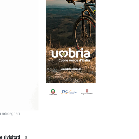
i ridisegnati
rivisitati
. La