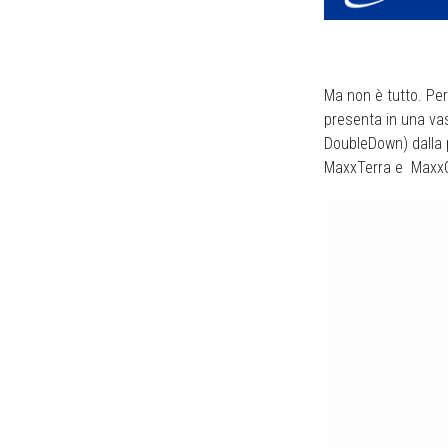
Ma non è tutto. Pe
presenta in una vas
DoubleDown) dalla p
MaxxTerra e MaxxGr