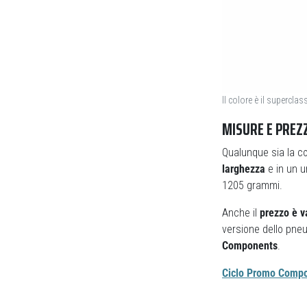
Il colore è il superclas
MISURE E PREZ
Qualunque sia la co
larghezza
e in un u
1205 grammi.
Anche il
prezzo è v
versione dello pne
Components
.
Ciclo Promo Comp