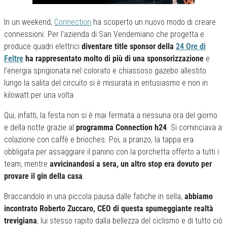
In un weekend,
Connection
ha scoperto un nuovo modo di creare
connessioni. Per l’azienda di San Vendemiano che progetta e
produce quadri elettrici
diventare title sponsor della
24 Ore di
Feltre
ha rappresentato molto di più di una sponsorizzazione
e
l’energia sprigionata nel colorato e chiassoso gazebo allestito
lungo la salita del circuito si è misurata in entusiasmo e non in
kilowatt per una volta
Qui, infatti, la festa non si è mai fermata a nessuna ora del giorno
e della notte grazie al
programma Connection h24
. Si cominciava a
colazione con caffè e brioches. Poi, a pranzo, la tappa era
obbligata per assaggiare il panino con la porchetta offerto a tutti i
team, mentre
avvicinandosi a sera, un altro stop era dovuto per
provare il gin della casa
.
Braccandolo in una piccola pausa dalle fatiche in sella,
abbiamo
incontrato Roberto Zuccaro, CEO di questa spumeggiante realtà
trevigiana
, lui stesso rapito dalla bellezza del ciclismo e di tutto ciò