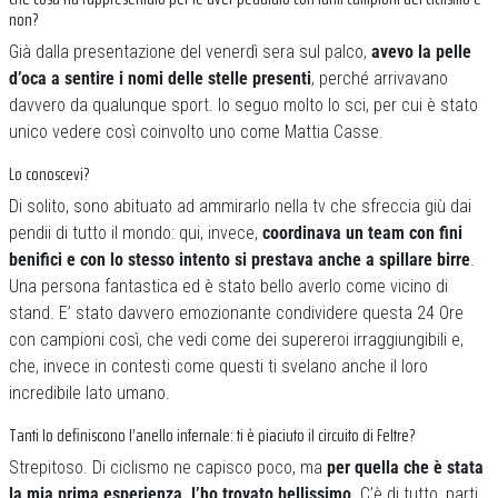
non?
Già dalla presentazione del venerdì sera sul palco,
avevo la pelle
d’oca a sentire i nomi delle stelle presenti
, perché arrivavano
davvero da qualunque sport. Io seguo molto lo sci, per cui è stato
unico vedere così coinvolto uno come Mattia Casse.
Lo conoscevi?
Di solito, sono abituato ad ammirarlo nella tv che sfreccia giù dai
pendii di tutto il mondo: qui, invece,
coordinava un team con fini
benifici e con lo stesso intento si prestava anche a spillare birre
.
Una persona fantastica ed è stato bello averlo come vicino di
stand. E’ stato davvero emozionante condividere questa 24 Ore
con campioni così, che vedi come dei supereroi irraggiungibili e,
che, invece in contesti come questi ti svelano anche il loro
incredibile lato umano.
Tanti lo definiscono l’anello infernale: ti è piaciuto il circuito di Feltre?
Strepitoso. Di ciclismo ne capisco poco, ma
per quella che è stata
la mia prima esperienza, l’ho trovato bellissimo
. C’è di tutto, parti