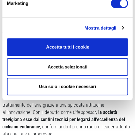
Marketing
formidabile
Anche Alessio Cremonese pone l’accento sulla natura poliedrica
della manifestazione.
La 24 Ore di Feltre non è solo una
Mostra dettagli
competizione sportiva, ma un evento mediatico di respiro
internazionale
, che coinvolge eccellenze di diversi settori, dallo
spettacolo alla musica. Fondamentale resta inoltre la vocazione
Accetta tutti i cookie
benefica della kermesse, con numerose squadre impegnate
attivamente nella raccolta fondi per finalità solidali.
Accetta selezionati
CHI È CONNECTION?
Nata nel 1999 a San Vendemiano, Connection Srl è oggi un pilastro
Usa solo i cookie necessari
nella progettazione di quadri elettrici industriali. L’azienda si
distingue in mercati competitivi come la refrigerazione e il
trattamento dell’aria grazie a una spiccata attitudine
all’innovazione. Con il debutto come
title sponsor
,
la società
trevigiana esce dai confini tecnici per legarsi all’eccellenza del
ciclismo endurance
, confermando il proprio ruolo di leader attento
alla qualità e al progresso.