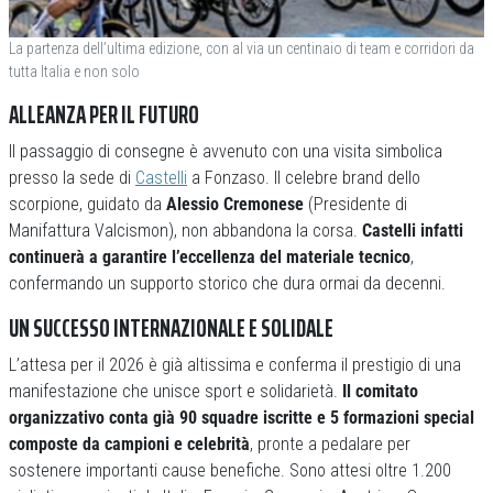
La partenza dell’ultima edizione, con al via un centinaio di team e corridori da
tutta Italia e non solo
ALLEANZA PER IL FUTURO
Il passaggio di consegne è avvenuto con una visita simbolica
presso la sede di
Castelli
a Fonzaso. Il celebre brand dello
scorpione, guidato da
Alessio Cremonese
(Presidente di
Manifattura Valcismon), non abbandona la corsa.
Castelli infatti
continuerà a garantire l’eccellenza del materiale tecnico
,
confermando un supporto storico che dura ormai da decenni.
UN SUCCESSO INTERNAZIONALE E SOLIDALE
L’attesa per il 2026 è già altissima e conferma il prestigio di una
manifestazione che unisce sport e solidarietà.
Il comitato
organizzativo conta già 90 squadre iscritte e 5 formazioni special
composte da campioni e celebrità
, pronte a pedalare per
sostenere importanti cause benefiche. Sono attesi oltre 1.200