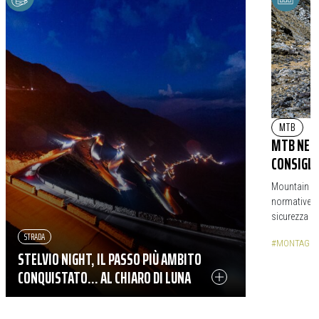
MTB
|
MTB NEI 
CONSIGLI
Mountain bik
normative l
sicurezza […
STRADA
#MONTAGN
STELVIO NIGHT, IL PASSO PIÙ AMBITO
CONQUISTATO… AL CHIARO DI LUNA