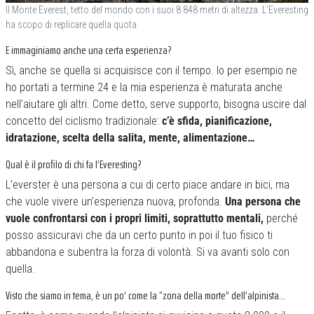
Il Monte Everest, tetto del mondo con i suoi 8.848 metri di altezza. L’Everesting
ha scopo di replicare quella quota
E immaginiamo anche una certa esperienza?
Sì, anche se quella si acquisisce con il tempo. Io per esempio ne
ho portati a termine 24 e la mia esperienza è maturata anche
nell’aiutare gli altri. Come detto, serve supporto, bisogna uscire dal
concetto del ciclismo tradizionale:
c’è sfida, pianificazione,
idratazione, scelta della salita, mente, alimentazione…
Qual è il profilo di chi fa l’Everesting?
L’everster è una persona a cui di certo piace andare in bici, ma
che vuole vivere un’esperienza nuova, profonda.
Una persona che
vuole confrontarsi con i propri limiti, soprattutto mentali,
perché
posso assicuravi che da un certo punto in poi il tuo fisico ti
abbandona e subentra la forza di volontà. Si va avanti solo con
quella.
Visto che siamo in tema, è un po’ come la “zona della morte” dell’alpinista…