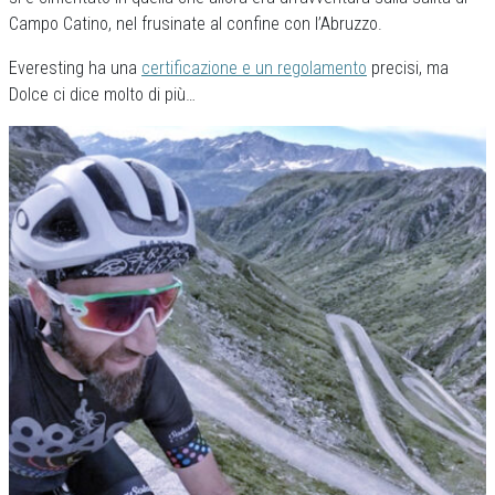
Campo Catino, nel frusinate al confine con l’Abruzzo.
Everesting ha una
certificazione e un regolamento
precisi, ma
Dolce ci dice molto di più…