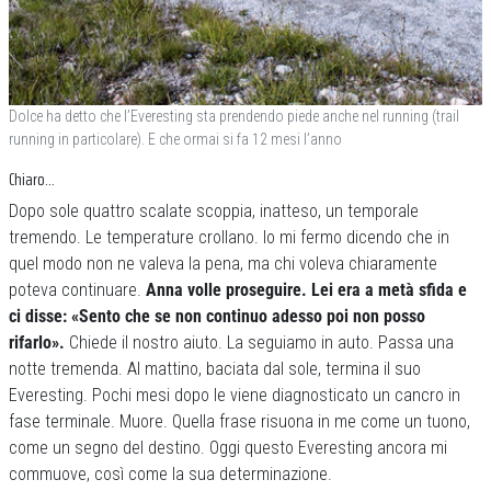
Dolce ha detto che l’Everesting sta prendendo piede anche nel running (trail
running in particolare). E che ormai si fa 12 mesi l’anno
Chiaro…
Dopo sole quattro scalate scoppia, inatteso, un temporale
tremendo. Le temperature crollano. Io mi fermo dicendo che in
quel modo non ne valeva la pena, ma chi voleva chiaramente
poteva continuare.
Anna volle proseguire. Lei era a metà sfida e
ci disse: «Sento che se non continuo adesso poi non posso
rifarlo».
Chiede il nostro aiuto. La seguiamo in auto. Passa una
notte tremenda. Al mattino, baciata dal sole, termina il suo
Everesting. Pochi mesi dopo le viene diagnosticato un cancro in
fase terminale. Muore. Quella frase risuona in me come un tuono,
come un segno del destino. Oggi questo Everesting ancora mi
commuove, così come la sua determinazione.