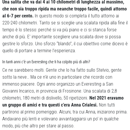
Una salita che va dai 4 ai 10 chilometri di lunghezza al massimo,
che non sia troppo ripida ma neanche troppo facile, quindi attorno
al 6-7 per cento.
In questo modo si completa il tutto attorno ai
220-240 chilometri. Tanto se si sceglie una scalata ripida alla fine il
tempo è lo stesso: perché si va più piano e ci si stanca forse
anche di più. E’ importante scegliere una scalata dove si possa
gestire lo sforzo. Uno sforzo “blando”, il cui obiettivo come dicevo è
quello di portare a termine l’esperienza.
In tanti anni c’è un Everesting che ti ha colpito più di altri?
Ce ne sarebbero molti. Gente che lo ha fatto sullo Stelvio, gente
sotto la neve… Ma ce n’è uno in particolare che ricordo con
immenso piacere. Ogni anno organizzo un Everesting a San
Giovanni Incarico, in provincia di Frosinone. Una scalata di 2,8
chilometri, 180 metri di dislivello, 50 ripetizioni.
Nel 2021 eravamo
un gruppo di amici e tra questi c’era Anna Crialesi.
Non tutti
partirono al primo pomeriggio. Alcuni, tra cui Anna, iniziarono prima.
Andavano più lenti e volevano avvantaggiarsi un po’ in qualche
modo, più che altro per stare al passo.