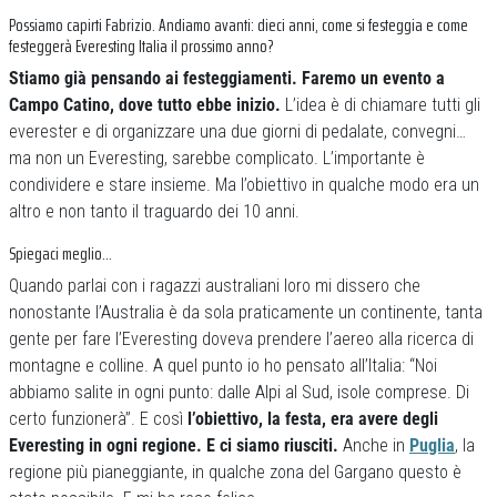
Possiamo capirti Fabrizio. Andiamo avanti: dieci anni, come si festeggia e come
festeggerà Everesting Italia il prossimo anno?
Stiamo già pensando ai festeggiamenti. Faremo un evento a
Campo Catino, dove tutto ebbe inizio.
L’idea è di chiamare tutti gli
everester e di organizzare una due giorni di pedalate, convegni…
ma non un Everesting, sarebbe complicato. L’importante è
condividere e stare insieme. Ma l’obiettivo in qualche modo era un
altro e non tanto il traguardo dei 10 anni.
Spiegaci meglio…
Quando parlai con i ragazzi australiani loro mi dissero che
nonostante l’Australia è da sola praticamente un continente, tanta
gente per fare l’Everesting doveva prendere l’aereo alla ricerca di
montagne e colline. A quel punto io ho pensato all’Italia: “Noi
abbiamo salite in ogni punto: dalle Alpi al Sud, isole comprese. Di
certo funzionerà”. E così
l’obiettivo, la festa, era avere degli
Everesting in ogni regione. E ci siamo riusciti.
Anche in
Puglia
, la
regione più pianeggiante, in qualche zona del Gargano questo è