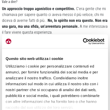
Vale a dire?
Un approccio troppo agonistico e competitivo.
C’era gente che mi
chiamava per sapere quanto ci aveva messo il più veloce, chi mi
diceva di averne fatti di più…
No, lo spirito non era questo. Non era
una gara, ma una sfida, un’avventura personale.
A me interessava
il fare vivere questa esperienza.
Fabrizio, hai parlato di pianificazione, strategia. Spiegaci meglio.
La strategia non si deve basare sulla velocità ma sull’obiettivo di
finire l’Everesting e impostare un passo di conseguenza.
Bisogna
Questo sito web utilizza i cookie
pensare che si consumano 10.000 calorie ed è impensabile di
introdurle tutte mentre si pedala.
Servono le pause giuste,
Utilizziamo i cookie per personalizzare contenuti ed
l’idratazione corretta, cambiarsi i vestiti, controllare la bici,
annunci, per fornire funzionalità dei social media e per
scegliere l’orario giusto che per me è il primo pomeriggio così da
analizzare il nostro traffico. Condividiamo inoltre
affrontare la notte non del tutto sfiniti, mangiare bene…
informazioni sul modo in cui utilizza il nostro sito con i
nostri partner che si occupano di analisi dei dati web,
E la scelta della salita?
pubblicità e social media, i quali potrebbero combinarle
E’ molto importante. Di solito l’Everesting si fa sulla salita preferita,
con altre informazioni che ha fornito loro o che hanno
ma chi non ce l’ha deve pensare di ottimizzare. Come?
Scegliendo
raccolto dal suo utilizzo dei loro servizi.