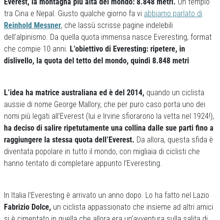
Everest, la montagna più alta del mondo: 8.848 metri.
Un tempio
tra Cina e Nepal. Giusto qualche giorno fa vi
abbiamo parlato di
Reinhold Messner
, che lassù scrisse pagine indelebili
dell’alpinismo. Da quella quota immensa nasce Everesting, format
che compie 10 anni.
L’obiettivo di Everesting: ripetere, in
dislivello, la quota del tetto del mondo, quindi 8.848 metri
L’idea ha matrice australiana ed è del 2014,
quando un ciclista
aussie di nome George Mallory, che per puro caso porta uno dei
nomi più legati all’Everest (lui e Irvine sfiorarono la vetta nel 1924!),
ha deciso di salire ripetutamente una collina dalle sue parti fino a
raggiungere la stessa quota dell’Everest.
Da allora, questa sfida è
diventata popolare in tutto il mondo, con migliaia di ciclisti che
hanno tentato di completare appunto l’Everesting.
In Italia l’Everesting è arrivato un anno dopo. Lo ha fatto nel Lazio
Fabrizio Dolce,
un ciclista appassionato che insieme ad altri amici
si è cimentato in quella che allora era un’avventura sulla salita di