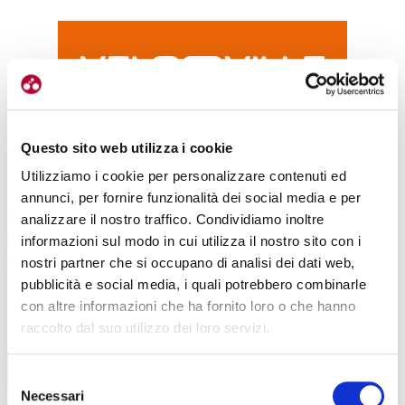
E poi?
Questo sito web utilizza i cookie
Il lavoro non finisce certo qui. Bisogna considerare anche tutto
Utilizziamo i cookie per personalizzare contenuti ed
quel che riguarda i servizi in senso stretto:
strutture logistiche che
annunci, per fornire funzionalità dei social media e per
siano adeguatamente congeniate per chi ha una bici, ma anche
analizzare il nostro traffico. Condividiamo inoltre
negozi e noleggi dove poter provvedere a riparazioni e sostituzioni
informazioni sul modo in cui utilizza il nostro sito con i
di pezzi.
Come si vede si crea un indotto enorme, che può
nostri partner che si occupano di analisi dei dati web,
riguardare mille argomenti legati alle due ruote. Ma c’è un aspetto
pubblicità e social media, i quali potrebbero combinarle
che non deve passare inosservato e sul quale noi come sportello
con altre informazioni che ha fornito loro o che hanno
ci stiamo muovendo.
raccolto dal suo utilizzo dei loro servizi.
Selezione
Necessari
del