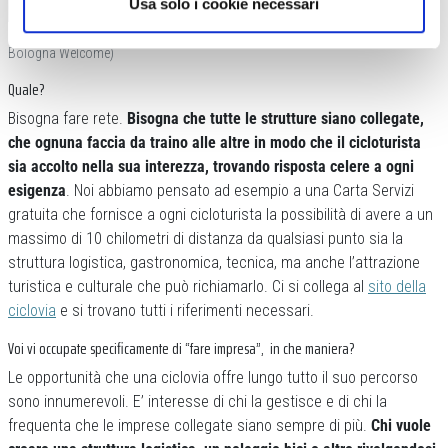
Usa solo i cookie necessari
I noleggi bici sono un’ottima soluzione d’impiego (foto Max Cavallari-
Bologna Welcome)
Quale?
Bisogna fare rete.
Bisogna che tutte le strutture siano collegate,
che ognuna faccia da traino alle altre in modo che il cicloturista
sia accolto nella sua interezza, trovando risposta celere a ogni
esigenza
. Noi abbiamo pensato ad esempio a una Carta Servizi
gratuita che fornisce a ogni cicloturista la possibilità di avere a un
massimo di 10 chilometri di distanza da qualsiasi punto sia la
struttura logistica, gastronomica, tecnica, ma anche l’attrazione
turistica e culturale che può richiamarlo. Ci si collega al
sito della
ciclovia
e si trovano tutti i riferimenti necessari.
Voi vi occupate specificamente di “fare impresa”, in che maniera?
Le opportunità che una ciclovia offre lungo tutto il suo percorso
sono innumerevoli. E’ interesse di chi la gestisce e di chi la
frequenta che le imprese collegate siano sempre di più.
Chi vuole