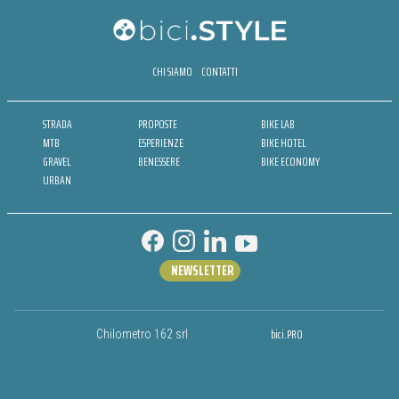
CHI SIAMO
CONTATTI
STRADA
PROPOSTE
BIKE LAB
MTB
ESPERIENZE
BIKE HOTEL
GRAVEL
BENESSERE
BIKE ECONOMY
URBAN
NEWSLETTER
bici.PRO
Chilometro 162 srl