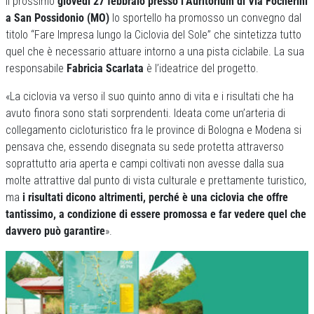
Il prossimo
giovedì 27 febbraio presso l’Auritorium di Via Focherini
a San Possidonio (MO)
lo sportello ha promosso un convegno dal
titolo “Fare Impresa lungo la Ciclovia del Sole” che sintetizza tutto
quel che è necessario attuare intorno a una pista ciclabile. La sua
responsabile
Fabricia Scarlata
è l’ideatrice del progetto.
«La ciclovia va verso il suo quinto anno di vita e i risultati che ha
avuto finora sono stati sorprendenti. Ideata come un’arteria di
collegamento cicloturistico fra le province di Bologna e Modena si
pensava che, essendo disegnata su sede protetta attraverso
soprattutto aria aperta e campi coltivati non avesse dalla sua
molte attrattive dal punto di vista culturale e prettamente turistico,
ma
i risultati dicono altrimenti, perché è una ciclovia che offre
tantissimo, a condizione di essere promossa e far vedere quel che
davvero può garantire
».