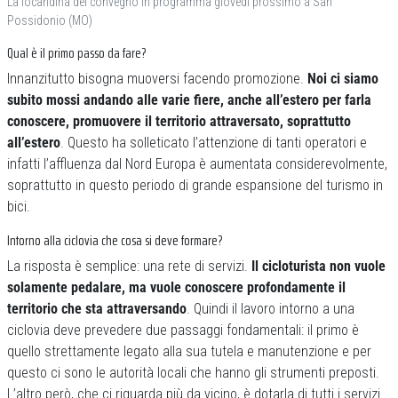
La locandina del convegno in programma giovedì prossimo a San
Possidonio (MO)
Qual è il primo passo da fare?
Innanzitutto bisogna muoversi facendo promozione.
Noi ci siamo
subito mossi andando alle varie fiere, anche all’estero per farla
conoscere, promuovere il territorio attraversato, soprattutto
all’estero
. Questo ha solleticato l’attenzione di tanti operatori e
infatti l’affluenza dal Nord Europa è aumentata considerevolmente,
soprattutto in questo periodo di grande espansione del turismo in
bici.
Intorno alla ciclovia che cosa si deve formare?
La risposta è semplice: una rete di servizi.
Il cicloturista non vuole
solamente pedalare, ma vuole conoscere profondamente il
territorio che sta attraversando
. Quindi il lavoro intorno a una
ciclovia deve prevedere due passaggi fondamentali: il primo è
quello strettamente legato alla sua tutela e manutenzione e per
questo ci sono le autorità locali che hanno gli strumenti preposti.
L’altro però, che ci riguarda più da vicino, è dotarla di tutti i servizi.