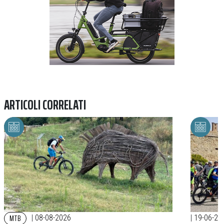
ARTICOLI CORRELATI
MTB
|
08-08-2026
|
19-06-20