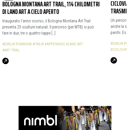
CICLOVIA 
BOLOGNA MONTANA ART TRAIL, 114 CHILOMETRI
TRASMET
DI LAND ART A CIELO APERTO
Un percorso
Inaugurato l’anno scorso, il Bologna Montana Art Trail
anche la sto
presenta 25 sculture naturali. Il percorso (per MTB) si può
parchi. Espe
fare in due, tre o quattro tappe […]
#EMILIA R
#EMILIA ROMAGNA
#ITALIA
#APPENNINO
#LAND ART
#CICLOVIA D
#ART TRAIL