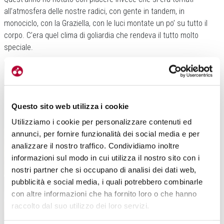
all’atmosfera delle nostre radici, con gente in tandem, in
monociclo, con la Graziella, con le luci montate un po’ su tutto il
corpo. C’era quel clima di goliardia che rendeva il tutto molto
speciale.
Questo sito web utilizza i cookie
Utilizziamo i cookie per personalizzare contenuti ed
annunci, per fornire funzionalità dei social media e per
analizzare il nostro traffico. Condividiamo inoltre
informazioni sul modo in cui utilizza il nostro sito con i
nostri partner che si occupano di analisi dei dati web,
pubblicità e social media, i quali potrebbero combinarle
L’atmosfera della Bike Night è stata all’insegna della goliardia e dell’allegria.
con altre informazioni che ha fornito loro o che hanno
Nessuno spirito competitivo
raccolto dal suo utilizzo dei loro servizi.