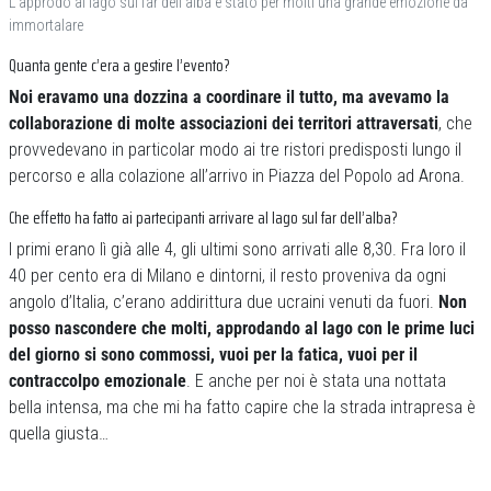
L’approdo al lago sul far dell’alba è stato per molti una grande emozione da
immortalare
Quanta gente c’era a gestire l’evento?
Noi eravamo una dozzina a coordinare il tutto, ma avevamo la
collaborazione di molte associazioni dei territori attraversati
, che
provvedevano in particolar modo ai tre ristori predisposti lungo il
percorso e alla colazione all’arrivo in Piazza del Popolo ad Arona.
Che effetto ha fatto ai partecipanti arrivare al lago sul far dell’alba?
I primi erano lì già alle 4, gli ultimi sono arrivati alle 8,30. Fra loro il
40 per cento era di Milano e dintorni, il resto proveniva da ogni
angolo d’Italia, c’erano addirittura due ucraini venuti da fuori.
Non
posso nascondere che molti, approdando al lago con le prime luci
del giorno si sono commossi, vuoi per la fatica, vuoi per il
contraccolpo emozionale
. E anche per noi è stata una nottata
bella intensa, ma che mi ha fatto capire che la strada intrapresa è
quella giusta…