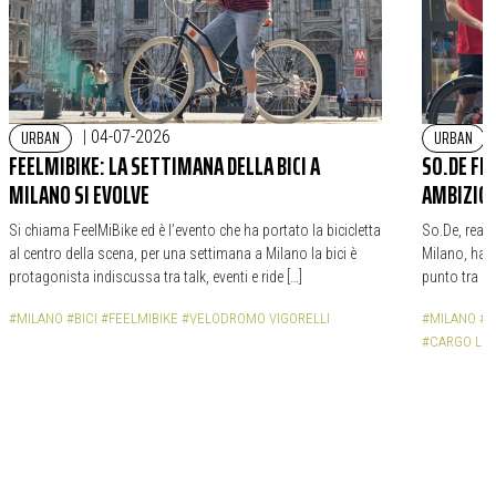
URBAN
URBAN
|
04-07-2026
FEELMIBIKE: LA SETTIMANA DELLA BICI A
SO.DE FE
MILANO SI EVOLVE
AMBIZION
Si chiama FeelMiBike ed è l’evento che ha portato la bicicletta
So.De, realt
al centro della scena, per una settimana a Milano la bici è
Milano, ha f
protagonista indiscussa tra talk, eventi e ride […]
punto tra cr
#MILANO
#BICI
#FEELMIBIKE
#VELODROMO VIGORELLI
#MILANO
#C
#CARGO LOG