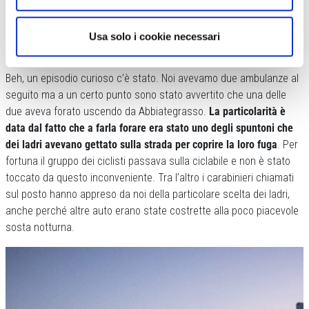
stato vedere la piazza popolata di bici sul far della sera
. L’uscita
dalla città è organizzativamente la parte più difficile.
Usa solo i cookie necessari
C’è stato qualche momento particolare?
Beh, un episodio curioso c’è stato. Noi avevamo due ambulanze al
seguito ma a un certo punto sono stato avvertito che una delle
due aveva forato uscendo da Abbiategrasso.
La particolarità è
data dal fatto che a farla forare era stato uno degli spuntoni che
dei ladri avevano gettato sulla strada per coprire la loro fuga
. Per
fortuna il gruppo dei ciclisti passava sulla ciclabile e non è stato
toccato da questo inconveniente. Tra l’altro i carabinieri chiamati
sul posto hanno appreso da noi della particolare scelta dei ladri,
anche perché altre auto erano state costrette alla poco piacevole
sosta notturna.