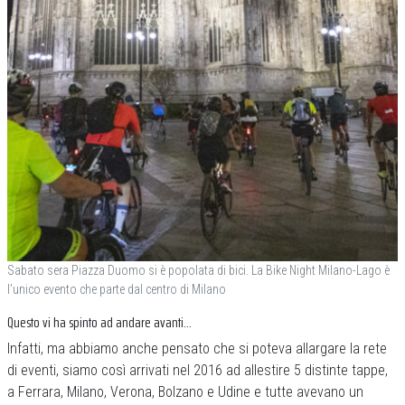
Sabato sera Piazza Duomo si è popolata di bici. La Bike Night Milano-Lago è
l’unico evento che parte dal centro di Milano
Questo vi ha spinto ad andare avanti…
Infatti, ma abbiamo anche pensato che si poteva allargare la rete
di eventi, siamo così arrivati nel 2016 ad allestire 5 distinte tappe,
a Ferrara, Milano, Verona, Bolzano e Udine e tutte avevano un