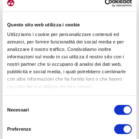
Questo sito web utilizza i cookie
Utilizziamo i cookie per personalizzare contenuti ed
annunci, per fornire funzionalità dei social media e per
analizzare il nostro traffico. Condividiamo inoltre
informazioni sul modo in cui utilizza il nostro sito con i
nostri partner che si occupano di analisi dei dati web,
pubblicità e social media, i quali potrebbero combinarle
con altre informazioni che ha fornito loro o che hanno
raccolto dal suo utilizzo dei loro servizi.
Selezione
Necessari
Si raggiunge il Colle di Sampeyre, su una strada adatta alle gravel e alle MTB
del
(foto Gulliver)
consenso
LA STRADA DELLA GARDETTA
Preferenze
La seconda proposta, come dicevamo, è quella della
strada