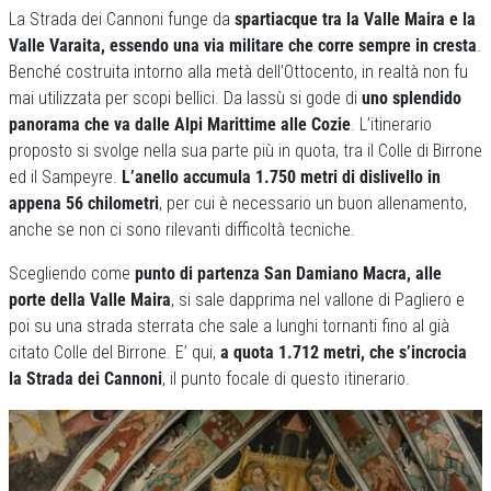
La Strada dei Cannoni funge da
spartiacque tra la Valle Maira e la
Valle Varaita, essendo una via militare che corre sempre in cresta
.
Benché costruita intorno alla metà dell’Ottocento, in realtà non fu
mai utilizzata per scopi bellici. Da lassù si gode di
uno splendido
panorama che va dalle Alpi Marittime alle Cozie
. L’itinerario
proposto si svolge nella sua parte più in quota, tra il Colle di Birrone
ed il Sampeyre.
L’anello accumula 1.750 metri di dislivello in
appena 56 chilometri
, per cui è necessario un buon allenamento,
anche se non ci sono rilevanti difficoltà tecniche.
Scegliendo come
punto di partenza San Damiano Macra, alle
porte della Valle Maira
, si sale dapprima nel vallone di Pagliero e
poi su una strada sterrata che sale a lunghi tornanti fino al già
citato Colle del Birrone. E’ qui,
a quota 1.712 metri, che s’incrocia
la Strada dei Cannoni
, il punto focale di questo itinerario.