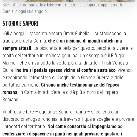
Silent Alps promuove la e-bike come mezzo per scoprire e apprezzare la
Carnia in ogni suo angolo
STORIA E SAPORI
«Gli alpeggi – racconta ancora Omar Gubelia – custodiscono la
tradizione della Carnia,
che è un insieme di mondi antichi ma
sempre attuali
. La bicicletta è bella per questo, perché fa vivere la
realtà del territorio in maniera genuina. Un esempio è il Rifugio
Marinelli che arriva sotto la vetta più alta di tutto il Friuli Venezia
Giulia.
Inoltre si pedala spesso vicino al confine austriaco
, vivendo
e respirando l’atmosfera e i luoghi della Grande Guerra e delle
portatrici carniche.
Ci sono anche testimonianze dell’epoca
romana
, in Carnia infatti c’era la città più a nord dell’Impero
Romano.
«Inoltre la e-bike – aggiunge Sandra Ferino – si collega a un
discorso di enogastronomia, attraverso il quale scegliere e provare
i prodotti del territorio.
Noi come consorzio ci impegniamo ad
evidenziare i dispacci e in punti nei quali provare e gustare i