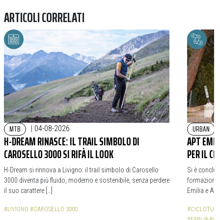
ARTICOLI CORRELATI
MTB
URBAN
|
04-08-2026
H-DREAM RINASCE: IL TRAIL SIMBOLO DI
APT EMIL
CAROSELLO 3000 SI RIFÀ IL LOOK
PER IL C
H-Dream si rinnova a Livigno: il trail simbolo di Carosello
Si è conclus
3000 diventa più fluido, moderno e sostenibile, senza perdere
formazione p
il suo carattere […]
Emilia e APT
#LIVIGNO
#CAROSELLO 3000
#CICLOTUR
#EMILIA-R