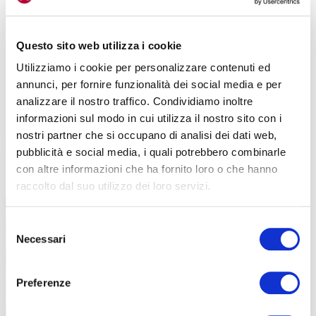
territorio – continua Zangrando –
con due percorsi che vanno ad
abbracciare luoghi e strade meno conosciuti ma altrettanto
Questo sito web utilizza i cookie
suggestivi
. Gli itinerari previsti saranno due, uno da 44 chilometri e
l’altro da 70. Ci sarà parecchio dislivello da fare, con settori gravel
Utilizziamo i cookie per personalizzare contenuti ed
leggermente più tecnici ma comunque pedalabili.
annunci, per fornire funzionalità dei social media e per
analizzare il nostro traffico. Condividiamo inoltre
«I partecipanti arriveranno a pedalare in valli limitrofe, tanto
informazioni sul modo in cui utilizza il nostro sito con i
suggestive quanto ancora da scoprire per molti di loro.
Si passerà
nostri partner che si occupano di analisi dei dati web,
da strade inedite, come quella che nel percorso lungo porta ai
pubblicità e social media, i quali potrebbero combinarle
Laghi di Cancano e alle sue dighe
, dove si farà un giro nel quale
con altre informazioni che ha fornito loro o che hanno
apprezzare a 360 gradi il paesaggio».
raccolto dal suo utilizzo dei loro servizi.
Selezione
Necessari
del
consenso
Preferenze