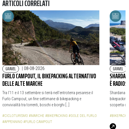
ARTICOLI CORRELATI
GRAVEL
GRAVEL
|
08-08-2026
FURLO CAMPOUT, IL BIKEPACKING ALTERNATIVO
SHARDANA
DELLE ALTE MARCHE
È RADIOS
Tra l’11 e il 13 settembre si terrà nell’entroterra pesarese il
Shardana Bi
Furlo Campout, un fine settimane di bikepacking e
bikepacking,
convivialità tra torrenti, boschi e borghi […]
scoperta de
#CICLOTURISMO
#MARCHE
#BIKEPACKING
#GOLE DEL FURLO
#BIKEPACKI
#APPENNINO
#FURLO CAMPOUT