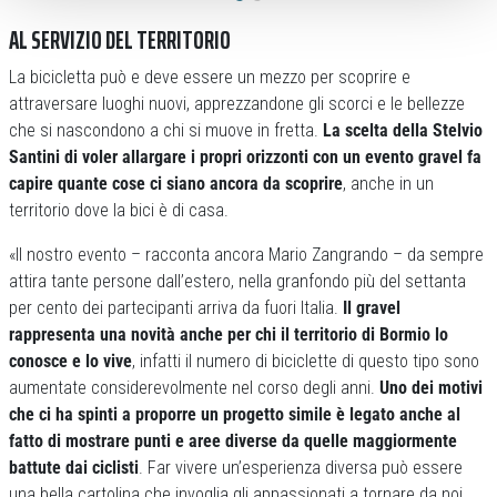
AL SERVIZIO DEL TERRITORIO
La bicicletta può e deve essere un mezzo per scoprire e
attraversare luoghi nuovi, apprezzandone gli scorci e le bellezze
che si nascondono a chi si muove in fretta.
La scelta della Stelvio
Santini di voler allargare i propri orizzonti con un evento gravel fa
capire quante cose ci siano ancora da scoprire
, anche in un
territorio dove la bici è di casa.
«Il nostro evento – racconta ancora Mario Zangrando – da sempre
attira tante persone dall’estero, nella granfondo più del settanta
per cento dei partecipanti arriva da fuori Italia.
Il gravel
rappresenta una novità anche per chi il territorio di Bormio lo
conosce e lo vive
, infatti il numero di biciclette di questo tipo sono
aumentate considerevolmente nel corso degli anni.
Uno dei motivi
che ci ha spinti a proporre un progetto simile è legato anche al
fatto di mostrare punti e aree diverse da quelle maggiormente
battute dai ciclisti
. Far vivere un’esperienza diversa può essere
una bella cartolina che invoglia gli appassionati a tornare da noi