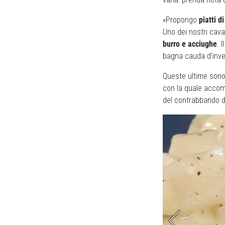
«Propongo
piatti d
Uno dei nostri cava
burro e acciughe
. 
bagna cauda d’inve
Queste ultime son
con la quale accomp
del contrabbando de
e sono il piatto forte della casa