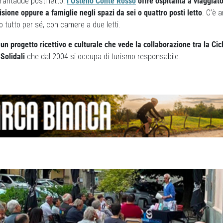
rantadue posti letto:
l’Ostello Conte Rosso
offre ospitalità a viaggiato
sione oppure a famiglie negli spazi da sei o quattro posti letto
. C’è 
 tutto per sé, con camere a due letti.
i
un progetto ricettivo e culturale che vede la collaborazione tra la Cic
Solidali
che dal 2004 si occupa di turismo responsabile.