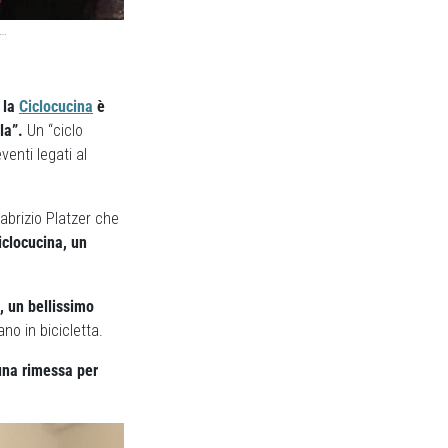
o…
,
la
Ciclocucina
è
la”.
Un “ciclo
enti legati al
Fabrizio Platzer che
iclocucina, un
o, un bellissimo
ano in bicicletta.
 una rimessa per