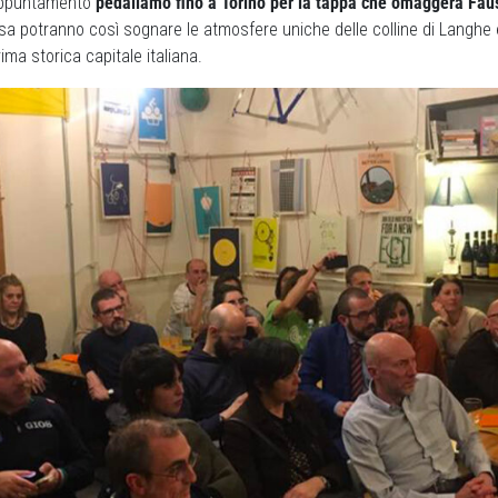
appuntamento
pedaliamo fino a Torino per la tappa che omaggerà Fau
rsa potranno così sognare le atmosfere uniche delle colline di Langhe 
ima storica capitale italiana.