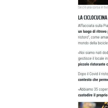
Se c’è una corsa in tiv
LA CICLOCUCINA
Affacciata sulla Pi
un luogo di ritrovo 
ristoro”, come aman
mondo della bicicle
«Noi siamo nati dod
gestisce il locale
piccolo ristorante 
Dopo il Covid il ris
contesto che perme
«Abbiamo 35 copert
custodire il propri