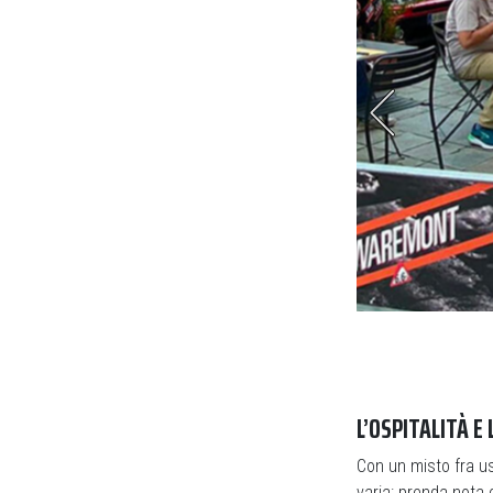
ello con camere e 42 posti lesso
L’OSPITALITÀ E
Con un misto fra us
varia: prenda nota 