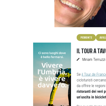
PIEMONTE
AVIG
IL TOUR A TAV
Miriam Terruzzi
Se
il Tour de Franc
cicloturisti cercan
da offrire le regio
ristoranti dei veri 
un’uscita in bicicle