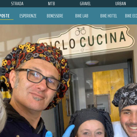
STRADA
MTB
GRAVEL
URBAN
POSTE
ESPERIENZE
BENESSERE
BIKE LAB
BIKE HOTEL
BIKE E