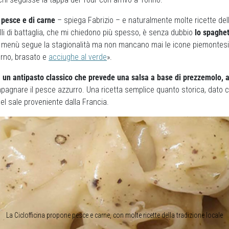
i pesce e di carne
– spiega Fabrizio – e naturalmente molte ricette dell
lli di battaglia, che mi chiedono più spesso, è senza dubbio
lo spaghet
Il menù segue la stagionalità ma non mancano mai le icone piemontesi: 
rno, brasato e
acciughe al verde
».
o
un antipasto classico che prevede una salsa a base di prezzemolo, 
agnare il pesce azzurro. Una ricetta semplice quanto storica, dato ch
l sale proveniente dalla Francia.
La Ciclofficina propone pesce e carne, con molte ricette della tradizione locale