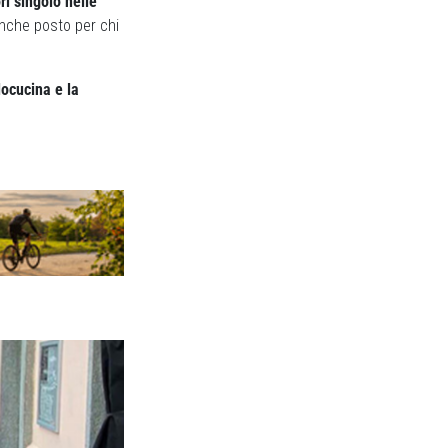
ri singolo nelle
anche posto per chi
locucina e la