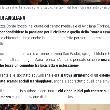
ù, la sala diventa la curva di uno stadio. Nei giorni del Tour non sarà tanto divers
 DI AVIGLIANA
azza Conte Rosso, nel cuore del centro medievale di Avigliana (Torino)
per condividere la passione per il ciclismo e quella dello “stare a tavo
o chiamarlo, che è anche lo scenario perfetto per serate a tema ed ev
tta.
ici anni fa ed eravamo a Torino, in zona San Paolo», spiega il titolare 
 insieme alla compagna Maria Teresa. «Abbiamo pensato di aprire
una c
che fosse un connubio tra bicicletta e ristorazione
».
torante si è spostato ad Avigliana e
ora si trova all’interno di un ostell
tte scambi sociali tra viaggiator
i, anche e soprattutto quelli che arriv
i e uno spazio outdoor – continua –
chi viene in bici può contare su
o mezzo
e una postazione di ricarica per e-bike».