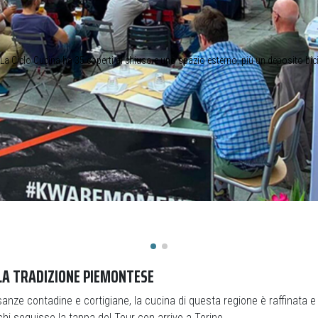
La Ciclo Cucina ha 35 coperti al chiuso e uno spazio esterno, più un deposito bic
 LA TRADIZIONE PIEMONTESE
anze contadine e cortigiane, la cucina di questa regione è raffinata 
chi seguisse la tappa del Tour con arrivo a Torino.