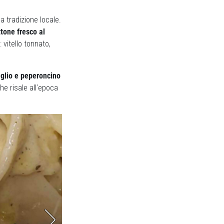
a tradizione locale.
tone fresco al
vitello tonnato,
aglio e peperoncino
e risale all’epoca
Chicche di merluzzo,