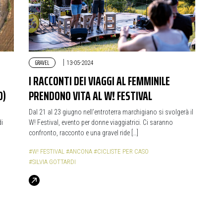
GRAVEL
|
13-05-2024
I RACCONTI DEI VIAGGI AL FEMMINILE
O)
PRENDONO VITA AL W! FESTIVAL
Dal 21 al 23 giugno nell’entroterra marchigiano si svolgerà il
di
W! Festival, evento per donne viaggiatrici. Ci saranno
confronto, racconto e una gravel ride […]
#W! FESTIVAL
#ANCONA
#CICLISTE PER CASO
#SILVIA GOTTARDI