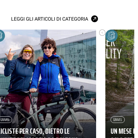
LEGGI GLI ARTICOLI DI CATEGORIA
GRAVEL
GRAVEL
CICLISTE PER CASO, DIETRO LE
UN MESE IN