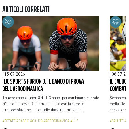
ARTICOLI CORRELATI
|
15-07-2026
|
06-07-20
HJC SPORTS FURION 3, IL BANCO DI PROVA
IL CALDO
DELL’AERODINAMICA
COMBATT
Il nuovo casco Furion 3 di HJC nasce per combinare in modo
Sembrava che
efficace la necessità di aerodinamica con la corretta
molla. Non è
termoregolazione. Uno studio davvero certosino […]
spesso provv
#ESTATE
#CASCO
#CALDO
#AERODINAMICA
#HJC
#SALUTE
#E