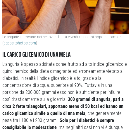
Le angurie si trovano nei negozi di frutta e verdura o suoi popolari camion
(
depositphotos.com
)
IL CARICO GLICEMICO DI UNA MELA
L’anguria è spesso additata come frutto ad alto indice glicemico e
quindi nemico della dieta dimagrante ed erroneamente vietato ai
diabetici. In realtà l’indice glicemico è alto, grazie alla
concentrazione di acqua, superiore al 90%. Tuttavia in una
porzione da 200-300 grammi esso non è sufficiente per influire
così drasticamente sulla glicemia.
300 grammi di anguria, pari a
circa 2 fette triangolari, apportano meno di 50 kcal ed hanno un
carico glicemico simile a quello di una mela
, che generalmente
pesa tra i 180 e i 200 grammi.
Solo per i diabetici è sempre
consigliabile la moderazione
, ma negli altri casi non vi è dunque