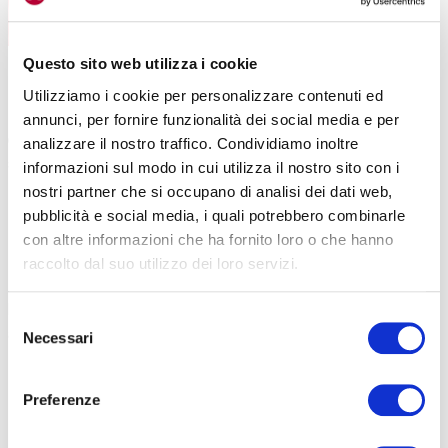
E’ sbagliato gettare via i semi e anche la parte bianca e la buccia sono
Questo sito web utilizza i cookie
utilizzabili (
depositphotos.com
)
Utilizziamo i cookie per personalizzare contenuti ed
I semi possono essere consumati in vari modi:
masticati crudi,
annunci, per fornire funzionalità dei social media e per
direttamente dal frutto, oppure essiccati e tostati per ottenere uno
analizzare il nostro traffico. Condividiamo inoltre
snack croccante e nutriente
. Sono spesso aggiunti anche ad
informazioni sul modo in cui utilizza il nostro sito con i
insalate o yogurt, e si prestano a diversi abbinamenti, risultando
nostri partner che si occupano di analisi dei dati web,
molto utili per il bilanciamento dei pasti.
pubblicità e social media, i quali potrebbero combinarle
con altre informazioni che ha fornito loro o che hanno
LA BUCCIA
raccolto dal suo utilizzo dei loro servizi.
Dell’anguria si potrebbe sfruttare tutto, anche la buccia.
La parte
bianca, dal sapore e dalle caratteristiche nutrizionali molto simile
Selezione
ai cetrioli, contiene citrullina
, un amminoacido che può migliorare
Necessari
del
la circolazione sanguigna e favorire la salute cardiovascolare.
consenso
Pertanto la buccia, soprattutto la parte bianca, può essere
Preferenze
utilizzata in cucina per insalate o centrifugata per ottenere un
succo rinfrescante e salutare.