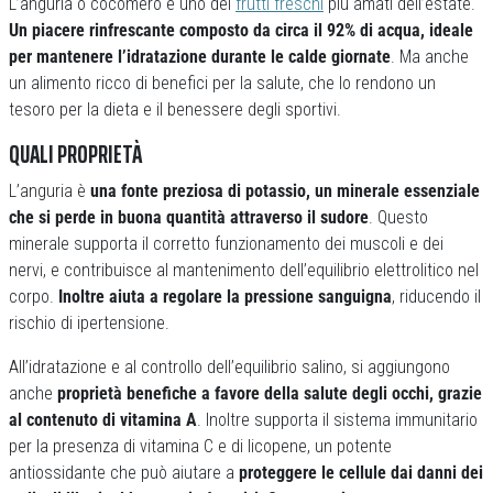
L’anguria o cocomero è uno dei
frutti freschi
più amati dell’estate.
Un piacere rinfrescante composto da circa il 92% di acqua, ideale
per mantenere l’idratazione durante le calde giornate
. Ma anche
un alimento ricco di benefici per la salute, che lo rendono un
tesoro per la dieta e il benessere degli sportivi.
QUALI PROPRIETÀ
L’anguria è
una fonte preziosa di potassio, un minerale essenziale
che si perde in buona quantità attraverso il sudore
. Questo
minerale supporta il corretto funzionamento dei muscoli e dei
nervi, e contribuisce al mantenimento dell’equilibrio elettrolitico nel
corpo.
Inoltre aiuta a regolare la pressione sanguigna
, riducendo il
rischio di ipertensione.
All’idratazione e al controllo dell’equilibrio salino, si aggiungono
anche
proprietà benefiche a favore della salute degli occhi, grazie
al contenuto di vitamina A
. Inoltre supporta il sistema immunitario
per la presenza di vitamina C e di licopene, un potente
antiossidante che può aiutare a
proteggere le cellule dai danni dei