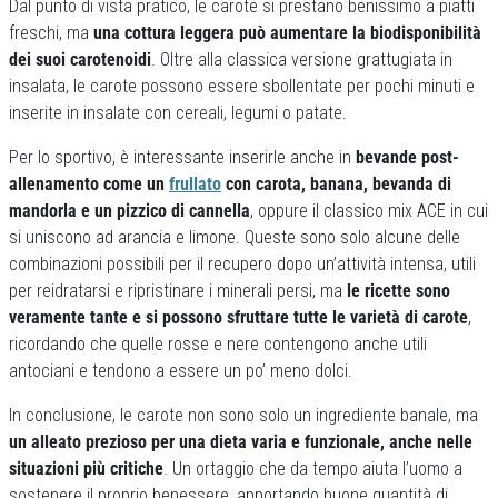
Dal punto di vista pratico, le carote si prestano benissimo a piatti
freschi, ma
una cottura leggera può aumentare la biodisponibilità
dei suoi carotenoidi
. Oltre alla classica versione grattugiata in
insalata, le carote possono essere sbollentate per pochi minuti e
inserite in insalate con cereali, legumi o patate.
Per lo sportivo, è interessante inserirle anche in
bevande post-
allenamento come un
frullato
con carota, banana, bevanda di
mandorla e un pizzico di cannella
, oppure il classico mix ACE in cui
si uniscono ad arancia e limone. Queste sono solo alcune delle
combinazioni possibili per il recupero dopo un’attività intensa, utili
per reidratarsi e ripristinare i minerali persi, ma
le ricette sono
veramente tante e si possono sfruttare tutte le varietà di carote
,
ricordando che quelle rosse e nere contengono anche utili
antociani e tendono a essere un po’ meno dolci.
In conclusione, le carote non sono solo un ingrediente banale, ma
un alleato prezioso per una dieta varia e funzionale, anche nelle
situazioni più critiche
. Un ortaggio che da tempo aiuta l’uomo a
sostenere il proprio benessere, apportando buone quantità di