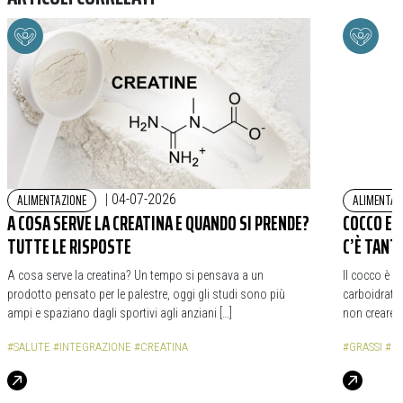
ALIMENTAZIONE
ALIMENTAZ
|
04-07-2026
A COSA SERVE LA CREATINA E QUANDO SI PRENDE?
COCCO E 
TUTTE LE RISPOSTE
C’È TANT
A cosa serve la creatina? Un tempo si pensava a un
Il cocco è i
prodotto pensato per le palestre, oggi gli studi sono più
carboidrati.
ampi e spaziano dagli sportivi agli anziani […]
non creare sq
#SALUTE
#INTEGRAZIONE
#CREATINA
#GRASSI
#C