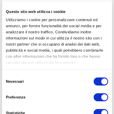
Questo sito web utilizza i cookie
Utilizziamo i cookie per personalizzare contenuti ed
annunci, per fornire funzionalità dei social media e per
analizzare il nostro traffico. Condividiamo inoltre
informazioni sul modo in cui utilizza il nostro sito con i
nostri partner che si occupano di analisi dei dati web,
Una cottura leggera della carota può aumentare la biodisponibilità dei suoi
pubblicità e social media, i quali potrebbero combinarle
carotenoidi (
depositphotos.com
)
con altre informazioni che ha fornito loro o che hanno
LEGGENDE E FALSI MITI
raccolto dal suo utilizzo dei loro servizi.
Purtroppo, come spesso accade, si diffondono
alcuni falsi miti
sull’alimentazione
e tra questi ce n’è uno che riguarda anche
Selezione
questo ortaggio. E’ frequente sentire dire che le carote cotte non
Necessari
del
andrebbero consumate a causa del loro indice glicemico troppo
consenso
elevato. In realtà,
il discorso è più complesso
: l’indice glicemico
Preferenze
misura la velocità con cui aumenta la glicemia in seguito al
consumo di un determinato alimento, ma non tiene conto della
porzione realmente consumata.
Statistiche