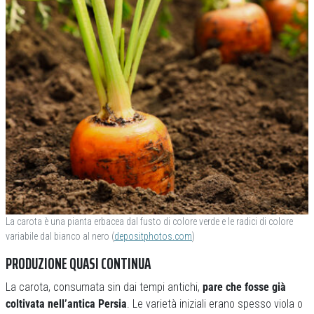
La carota è una pianta erbacea dal fusto di colore verde e le radici di colore
variabile dal bianco al nero (
depositphotos.com
)
PRODUZIONE QUASI CONTINUA
La carota, consumata sin dai tempi antichi,
pare che fosse già
coltivata nell’antica Persia
. Le varietà iniziali erano spesso viola o