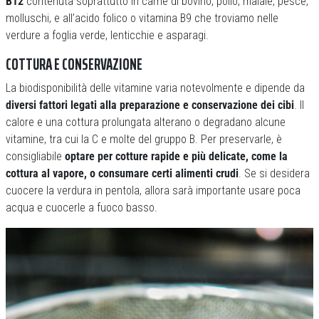
B12
contenuta soprattutto in carne di bovino, pollo, maiale, pesce,
molluschi, e all’acido folico o vitamina B9 che troviamo nelle
verdure a foglia verde, lenticchie e asparagi.
COTTURA E CONSERVAZIONE
La biodisponibilità delle vitamine varia notevolmente e dipende da
diversi fattori legati alla preparazione e conservazione dei cibi
. Il
calore e una cottura prolungata alterano o degradano alcune
vitamine, tra cui la C e molte del gruppo B. Per preservarle, è
consigliabile
optare per cotture rapide e più delicate, come la
cottura al vapore, o consumare certi alimenti crudi
. Se si desidera
cuocere la verdura in pentola, allora sarà importante usare poca
acqua e cuocerle a fuoco basso.