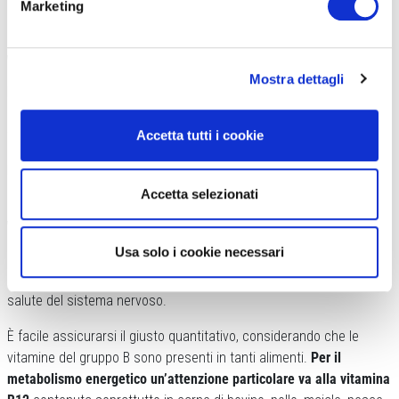
Marketing
La vitamina C supporta il sistema immunitario ed è antinfiammatoria. Il kiwi
ne è ricco (
depositphotos.com
)
VITAMINA C
Mostra dettagli
Funzione
: supporta il sistema immunitario, agisce contro
l’infiammazione, favorisce l’assorbimento del ferro e ha un ruolo
fondamentale nella produzione di collagene.
Accetta tutti i cookie
Le fonti principali
sono: l’arancia, il peperone rosso, le fragole e il
kiwi.
Accetta selezionati
VITAMINE DEL GRUPPO B (B1, B2, B3, B5, B6, B7, B9, B12)
Usa solo i cookie necessari
Funzioni
: le vitamine del gruppo B sono fondamentali per lo
sportivo in quanto supportano il metabolismo energetico e la
salute del sistema nervoso.
È facile assicurarsi il giusto quantitativo, considerando che le
vitamine del gruppo B sono presenti in tanti alimenti.
Per il
metabolismo energetico un’attenzione particolare va alla vitamina