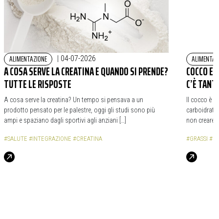
ALIMENTAZIONE
ALIMENTAZ
|
04-07-2026
A COSA SERVE LA CREATINA E QUANDO SI PRENDE?
COCCO E 
TUTTE LE RISPOSTE
C’È TANT
A cosa serve la creatina? Un tempo si pensava a un
Il cocco è i
prodotto pensato per le palestre, oggi gli studi sono più
carboidrati.
ampi e spaziano dagli sportivi agli anziani […]
non creare sq
#SALUTE
#INTEGRAZIONE
#CREATINA
#GRASSI
#C