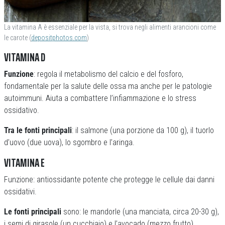
La vitamina A è essenziale per la vista, si trova negli alimenti arancioni come
le carote (
depositphotos.com
)
VITAMINA D
Funzione
: regola il metabolismo del calcio e del fosforo,
fondamentale per la salute delle ossa ma anche per le patologie
autoimmuni. Aiuta a combattere l’infiammazione e lo stress
ossidativo.
Tra le fonti principali
: il salmone (una porzione da 100 g), il tuorlo
d’uovo (due uova), lo sgombro e l’aringa.
VITAMINA E
Funzione: antiossidante potente che protegge le cellule dai danni
ossidativi.
Le fonti principali
sono: le mandorle (una manciata, circa 20-30 g),
i semi di girasole (un cucchiaio) e l’avocado (mezzo frutto).