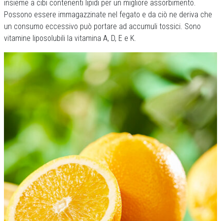
insieme a cibi contenenti lipidi per un migliore assorbimento.
Possono essere immagazzinate nel fegato e da ciò ne deriva che
un consumo eccessivo può portare ad accumuli tossici. Sono
vitamine liposolubili la vitamina A, D, E e K.