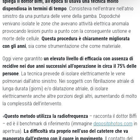
spiega il dottor Biffi, all’epoca si usava una tecnica molto
dispendiosa in termini di tempo
. Consisteva nell’entrare nell’atrio
sinistro da una puntura delle vene della gamba. Dopodiché
venivano isolate le zone che avevano attività elettrica anomala
provocando lesioni punto a punto con la conseguente ustione e
morte delle cellule.
Questa procedura è chiaramente migliorata
con gli anni
, sia come strumentazione che come materiale.
Oggi viene garantito
un elevato livello di efficacia con assenza di
recidive nei due anni successivi all’operazione in circa il 75% delle
persone
. La tecnica prevede di isolare elettricamente le vene
polmonari dall’atrio sinistro. Nei soggetti con fibrillazione atriale di
lunga durata (giorni) e/o dilatazione atriale, di isolare
elettricamente anche altre porzioni degli altri, aumentando di molto
la complessità dell’intervento.
«
Questo metodo utilizza la radiofrequenza
– racconta il dottor Biffi
– ed è il benchmark di riferimento (immagine
depositphotos.com
in
apertrua).
La difficoltà sta proprio nell’uso del catetere che va
manovrato dall’esterno con il cuore in movimento
. Il contatto del