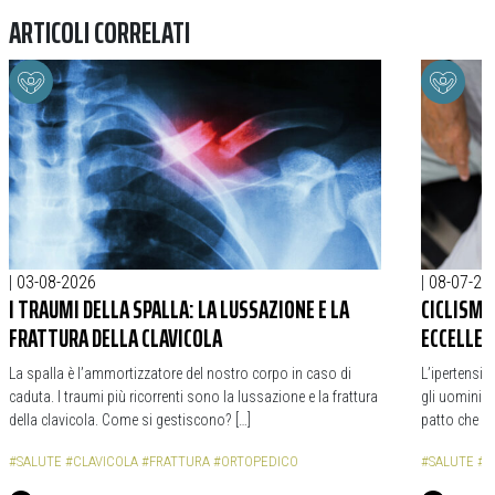
ARTICOLI CORRELATI
|
03-08-2026
|
08-07-20
I TRAUMI DELLA SPALLA: LA LUSSAZIONE E LA
CICLISMO
FRATTURA DELLA CLAVICOLA
ECCELLEN
La spalla è l’ammortizzatore del nostro corpo in caso di
L’ipertensio
caduta. I traumi più ricorrenti sono la lussazione e la frattura
gli uomini c
della clavicola. Come si gestiscono? […]
patto che no
#SALUTE
#CLAVICOLA
#FRATTURA
#ORTOPEDICO
#SALUTE
#I