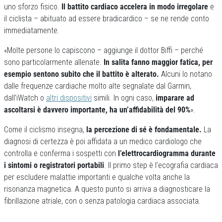
uno sforzo fisico.
Il battito cardiaco accelera in modo irregolare
e
il ciclista – abituato ad essere bradicardico – se ne rende conto
immediatamente.
«Molte persone lo capiscono – aggiunge il dottor Biffi – perché
sono particolarmente allenate.
In salita fanno maggior fatica, per
esempio sentono subito che il battito è alterato.
Alcuni lo notano
dalle frequenze cardiache molto alte segnalate dal Garmin,
dall’iWatch o
altri dispositivi
simili. In ogni caso,
imparare ad
ascoltarsi è davvero importante, ha un’affidabilità del 90%
».
Come il ciclismo insegna,
la percezione di sé è fondamentale.
La
diagnosi di certezza è poi affidata a un medico cardiologo che
controlla e conferma i sospetti con
l’elettrocardiogramma durante
i sintomi o registratori portabili
. Il primo step è l’ecografia cardiaca
per escludere malattie importanti e qualche volta anche la
risonanza magnetica. A questo punto si arriva a diagnosticare la
fibrillazione atriale, con o senza patologia cardiaca associata.