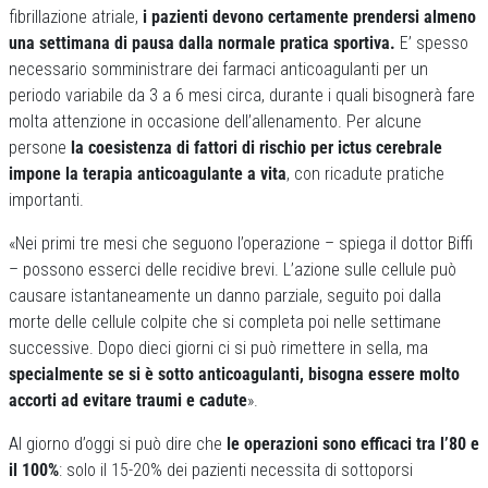
fibrillazione atriale,
i pazienti devono certamente prendersi almeno
una settimana di pausa dalla normale pratica sportiva.
E’ spesso
necessario somministrare dei farmaci anticoagulanti per un
periodo variabile da 3 a 6 mesi circa, durante i quali bisognerà fare
molta attenzione in occasione dell’allenamento. Per alcune
persone
la coesistenza di fattori di rischio per ictus cerebrale
impone la terapia anticoagulante a vita
, con ricadute pratiche
importanti.
«Nei primi tre mesi che seguono l’operazione – spiega il dottor Biffi
– possono esserci delle recidive brevi. L’azione sulle cellule può
causare istantaneamente un danno parziale, seguito poi dalla
morte delle cellule colpite che si completa poi nelle settimane
successive. Dopo dieci giorni ci si può rimettere in sella, ma
specialmente se si è sotto anticoagulanti, bisogna essere molto
accorti ad evitare traumi e cadute
».
Al giorno d’oggi si può dire che
le operazioni sono efficaci tra l’80 e
il 100%
: solo il 15-20% dei pazienti necessita di sottoporsi