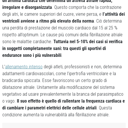
un’aritmia cardiaca che determina un’attività atriale rapida,
irregolare e disorganizzata
. Questo comporta che la contrazione
degli atri, le camere superiori del cuore, viene persa, e
l’attività dei
ventricoli avviene a ritmo più elevato della norma
. Ciò determina
una perdita di prestazione del muscolo cardiaco dal 15 al 25 %
rispetto all’optimum. Le cause più comuni della fibrillazione atriale
sono le malattie cardiache.
Tuttavia nel 5-10% dei casi si verifica
in soggetti completamente sani: tra questi gli sportivi di
endurance sono i più vulnerabili
.
L’
allenamento intenso
degli atleti, professionisti e non, determina
adattamenti cardiovascolari, come l’ipertrofia ventricolare e la
bradicardia spiccata. Esse favoriscono un certo grado di
dilatazione atriale. Unitamente alla modificazione del sistema
vegetativo ad usare prevalentemente la branca del parasimpatico
o vago.
Il suo effetto è quello di rallentare la frequenza cardiaca e
di cambiare i parametri elettrici delle cellule atriali
. Questa
condizione aumenta la vulnerabilità alla fibrillazione atriale.