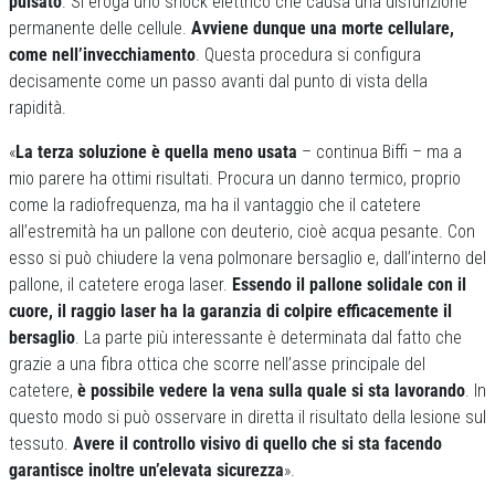
pulsato
. Si eroga uno shock elettrico che causa una disfunzione
permanente delle cellule.
Avviene dunque una morte cellulare,
come nell’invecchiamento
. Questa procedura si configura
decisamente come un passo avanti dal punto di vista della
rapidità.
«
La terza soluzione è quella meno usata
– continua Biffi – ma a
mio parere ha ottimi risultati. Procura un danno termico, proprio
come la radiofrequenza, ma ha il vantaggio che il catetere
all’estremità ha un pallone con deuterio, cioè acqua pesante. Con
esso si può chiudere la vena polmonare bersaglio e, dall’interno del
pallone, il catetere eroga laser.
Essendo il pallone solidale con il
cuore, il raggio laser ha la garanzia di colpire efficacemente il
bersaglio
. La parte più interessante è determinata dal fatto che
grazie a una fibra ottica che scorre nell’asse principale del
catetere,
è possibile vedere la vena sulla quale si sta lavorando
. In
questo modo si può osservare in diretta il risultato della lesione sul
tessuto.
Avere il controllo visivo di quello che si sta facendo
garantisce inoltre un’elevata sicurezza
».