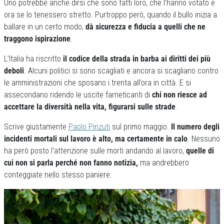
Uno potrebbe anche dirsi che sono fatti loro, che l’hanno votato e
ora se lo tenessero stretto. Purtroppo però, quando il bullo inizia a
ballare in un certo modo,
dà sicurezza e fiducia a quelli che ne
traggono ispirazione
.
L’Italia ha riscritto
il codice della strada in barba ai diritti dei più
deboli
. Alcuni politici si sono scagliati e ancora si scagliano contro
le amministrazioni che sposano i trenta all’ora in città. E si
assecondano ridendo le uscite farneticanti di
chi non riesce ad
accettare la diversità nella vita, figurarsi sulle strade
.
Scrive giustamente
Paolo Pinzuti
sul primo maggio.
Il numero degli
incidenti mortali sul lavoro è alto, ma certamente in calo
. Nessuno
ha però posto l’attenzione sulle morti andando al lavoro,
quelle di
cui non si parla perché non fanno notizia,
ma andrebbero
conteggiate nello stesso paniere.