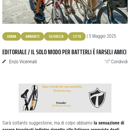
URBAN
AMBIENTE
SICUREZZA
CITTÀ
| 5 Maggio 2025
EDITORIALE / IL SOLO MODO PER BATTERLI È FARSELI AMICI
Enzo Vicennati
Condividi
Sarà soltanto suggestione, ma di colpo abbiamo
la sensazione di
essere trascinati indietro rispetto alle faticose conquiste degli