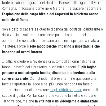
tante ciclabili inaugurate nel Nord del Paese, dalla Liguria all’Emila
Romagna, in Toscana come nelle Marche – fa piacere riscontrare
l’esplosione delle cargo bike e dei ragazzini in bicicletta anche
nelle vie di Roma
.
Non è dato di sapere se questo dipenda dai costi del carburante o
dalla voglia di salute e di ambiente pulito. Lo sporco nelle strade fa
pensare che non tutti condividano una simile spinta, ma invita a
insistere. Forse
il solo modo perché imparino a rispettarci è che
imparino ad averci intorno
.
E’ difficile credere all’evidenza di automobilisti criminali che si
fanno un baffo della presenza di ciclisti e pedoni.
E’ più logico
pensare a una categoria incolta, disabituata o ineducata alla
convivenza civile
. Ciò richiede nel breve termine qualcuno che
faccia rispettare la legge e nel più lungo periodo una fase di
informazione e scolarizzazione,
negli istituti superiori
come nelle
scuole di guida. Per far capire che va bene la fretta e va bene
l’auto veloce, ma che
la vita non è un videogame e ammazzare