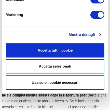
Marketing
Mostra dettagli
Accetta tutti i cookie
Anche la Capitale si sta abituando alla presenza di corrieri in cargo bike (foto
Corro, Corrieri Roma)
Accetta selezionati
TRA VIOLENZA E IGNORANZA
Usa solo i cookie necessari
In certi giorni, tuttavia, si ha la sensazione (stupefacente) di una
primavera in arrivo.
Sembra che la voglia di cambiamento non se
ne sia completamente andata dopo la riapertura post Covid
e che
il seme da qualche parte abbia attecchito. Se è facile che ciò
accada e resista dove la bicicletta ha radici profonde – belle le