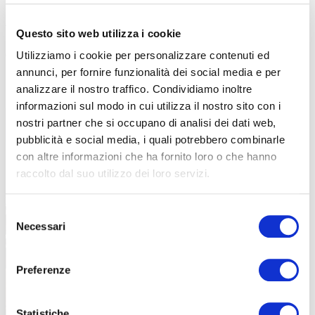
I numeri del rapporto
Viaggiare con la Bici 2025
, realizzato da
Isnart-Unioncamere
per l’Osservatorio sull’Economia del Turismo
Questo sito web utilizza i cookie
sono travolgenti e parlano di
un aumento esponenziale del
cicloturismo in Italia.
Ma cosa si può dire di chi volesse utilizzare
Utilizziamo i cookie per personalizzare contenuti ed
la bici per la vita quotidiana? La risposta è simile. Serve la pelle
annunci, per fornire funzionalità dei social media e per
dura, serve coraggio e anche parecchia fortuna.
analizzare il nostro traffico. Condividiamo inoltre
informazioni sul modo in cui utilizza il nostro sito con i
nostri partner che si occupano di analisi dei dati web,
pubblicità e social media, i quali potrebbero combinarle
con altre informazioni che ha fornito loro o che hanno
raccolto dal suo utilizzo dei loro servizi.
Selezione
Necessari
del
consenso
Preferenze
Statistiche