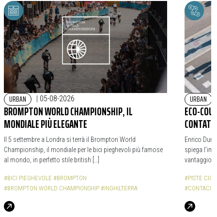
URBAN
URBAN
|
05-08-2026
BROMPTON WORLD CHAMPIONSHIP, IL
ECO-COUN
MONDIALE PIÙ ELEGANTE
CONTATOR
Il 5 settembre a Londra si terrà il Brompton World
Enrico Durba
Championship, il mondiale per le bici pieghevoli più famose
spiega l’impo
al mondo, in perfetto stile british […]
vantaggio d
#BICI PIEGHEVOLE
#BROMPTON
#PISTE CICL
#BROMPTON WORLD CHAMPIONSHIP
#INGHILTERRA
#CONTACICL