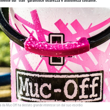
tamente sui “trail” garantisce sicurezza e assistenza costante.
ta da Muc-Off ha destato grande interesse sin dal suo esordio