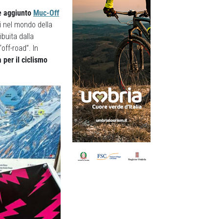
e aggiunto
Muc-Off
i nel mondo della
ibuita dalla
off-road”. In
 per il ciclismo