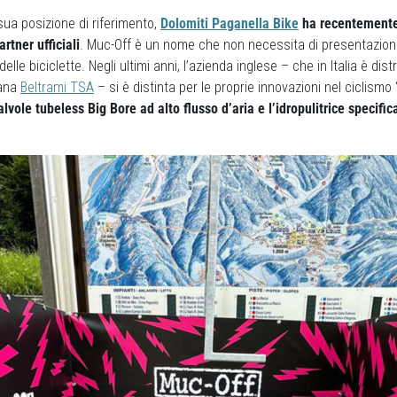
sua posizione di riferimento,
Dolomiti Paganella Bike
ha recentement
artner ufficiali
. Muc-Off è un nome che non necessita di presentazion
delle biciclette. Negli ultimi anni, l’azienda inglese – che in Italia è distr
iana
Beltrami TSA
– si è distinta per le proprie innovazioni nel ciclismo “
alvole tubeless Big Bore ad alto flusso d’aria e l’idropulitrice specifica