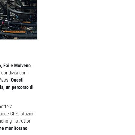
o, Fai e Molveno
.
 condivisi con i
 Pass.
Questi
ls, un percorso di
mette a
racce GPS, stazioni
ché gli istruttori
he monitorano