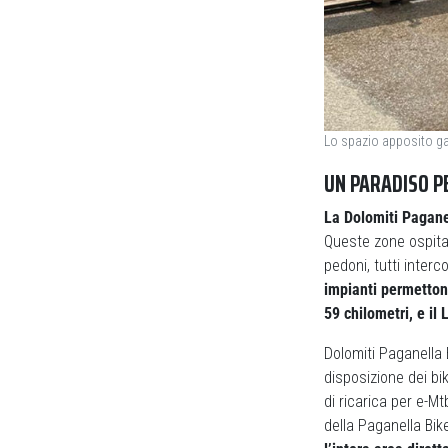
Lo spazio apposito gar
UN PARADISO PE
La Dolomiti Pagane
Queste zone ospitano
pedoni, tutti inter
impianti permettono
59 chilometri, e il
Dolomiti Paganella B
disposizione dei bi
di ricarica per e-Mt
della Paganella Bik