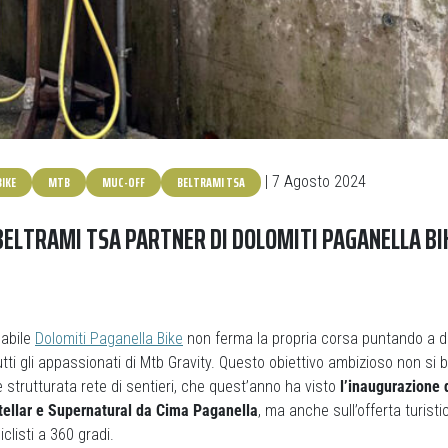
IKE
MTB
MUC-OFF
BELTRAMI TSA
| 7 Agosto 2024
BELTRAMI TSA PARTNER DI DOLOMITI PAGANELLA BI
labile
Dolomiti Paganella Bike
non ferma la propria corsa puntando a d
utti gli appassionati di Mtb Gravity. Questo obiettivo ambizioso non si 
strutturata rete di sentieri, che quest’anno ha visto
l’inaugurazione 
stellar e Supernatural da Cima Paganella
, ma anche sull’offerta turist
clisti a 360 gradi.