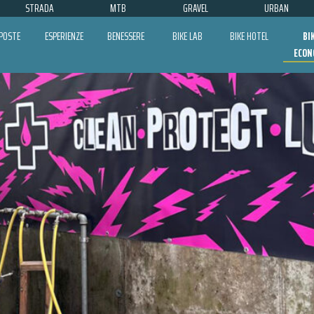
STRADA
MTB
GRAVEL
URBAN
POSTE
ESPERIENZE
BENESSERE
BIKE LAB
BIKE HOTEL
BI
ECON