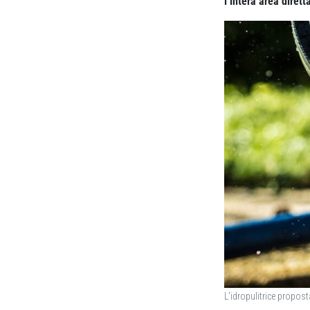
l’intera area diret
L’idropulitrice propos