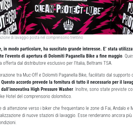
tazione di lavaggio posta nel comprensorio trentino
e, in modo particolare, ha suscitato grande interesse.
E’ stata utiliz
te l’evento di apertura di Dolomiti Paganella Bike a fine maggio
. Que
ta offerta dal distributore esclusivo per l’Italia, Beltrami TSA.
orazione tra Muc-Off e Dolomiti Paganella Bike, facilitato dal supporto 
.
Questo accordo prevede la fornitura di tutto il necessario per il lavag
e dall’innovativa High Pressure Washer
. Inoltre, sono state previste co
 Bike Hotel del comprensorio dolomitico.
e di attenzione verso i biker che frequentano le zone di Fai, Andalo e 
alizzazione di nuove stazioni di lavaggio. Esse renderanno ancora pi
ondizioni.