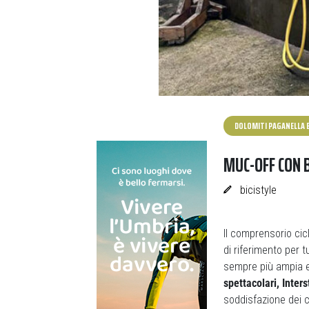
DOLOMITI PAGANELLA B
MUC-OFF CON 
bicistyle
Il comprensorio cic
di riferimento per t
sempre più ampia e 
spettacolari, Inter
soddisfazione dei ci