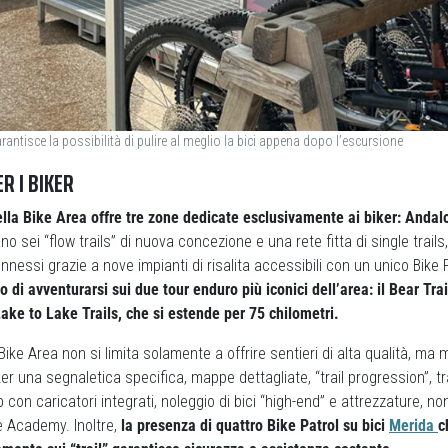
antisce la possibilità di pulire al meglio la bici appena dopo l’escursione
R I BIKER
lla Bike Area offre tre zone dedicate esclusivamente ai biker: Andal
 sei “flow trails” di nuova concezione e una rete fitta di single trails,
connessi grazie a nove impianti di risalita accessibili con un unico Bike
 di avventurarsi sui due tour enduro più iconici dell’area: il Bear Trai
 Lake to Lake Trails, che si estende per 75 chilometri.
ike Area non si limita solamente a offrire sentieri di alta qualità, ma 
ker una segnaletica specifica, mappe dettagliate, “trail progression”, t
b con caricatori integrati, noleggio di bici “high-end” e attrezzature, non
e Academy. Inoltre,
la presenza di quattro Bike Patrol su bici
Merida
c