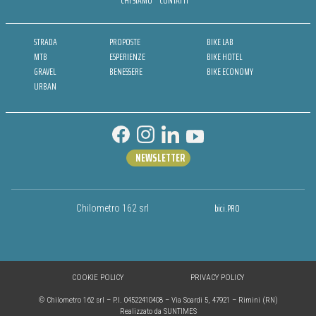
CHI SIAMO
CONTATTI
STRADA
PROPOSTE
BIKE LAB
MTB
ESPERIENZE
BIKE HOTEL
GRAVEL
BENESSERE
BIKE ECONOMY
URBAN
NEWSLETTER
bici.PRO
Chilometro 162 srl
COOKIE POLICY
PRIVACY POLICY
© Chilometro 162 srl – P.I. 04522410408 – Via Soardi 5, 47921 – Rimini (RN)
Realizzato da SUNTIMES