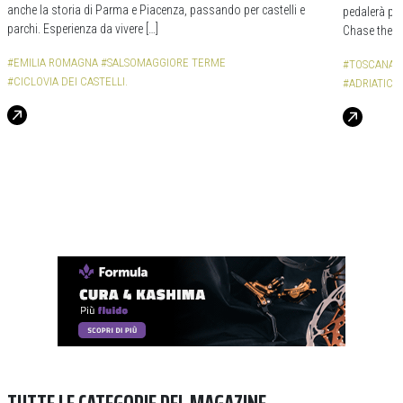
anche la storia di Parma e Piacenza, passando per castelli e
pedalerà per
parchi. Esperienza da vivere […]
Chase the S
#EMILIA ROMAGNA
#SALSOMAGGIORE TERME
#TOSCANA
#CICLOVIA DEI CASTELLI.
#ADRIATICO