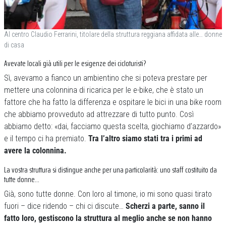
Al centro Claudio Ferrarini, titolare della struttura reggiana affidata alle… donne
di casa
Avevate locali già utili per le esigenze dei cicloturisti?
Sì, avevamo a fianco un ambientino che si poteva prestare per
mettere una colonnina di ricarica per le e-bike, che è stato un
fattore che ha fatto la differenza e ospitare le bici in una bike room
che abbiamo provveduto ad attrezzare di tutto punto. Così
abbiamo detto: «dai, facciamo questa scelta, giochiamo d’azzardo»
e il tempo ci ha premiato.
Tra l’altro siamo stati tra i primi ad
avere la colonnina.
La vostra struttura si distingue anche per una particolarità: uno staff costituito da
tutte donne…
Già, sono tutte donne. Con loro al timone, io mi sono quasi tirato
fuori – dice ridendo – chi ci discute…
Scherzi a parte, sanno il
fatto loro, gestiscono la struttura al meglio anche se non hanno