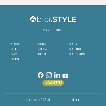
CHI SIAMO
CONTATTI
STRADA
PROPOSTE
BIKE LAB
MTB
ESPERIENZE
BIKE HOTEL
GRAVEL
BENESSERE
BIKE ECONOMY
URBAN
NEWSLETTER
bici.PRO
Chilometro 162 srl