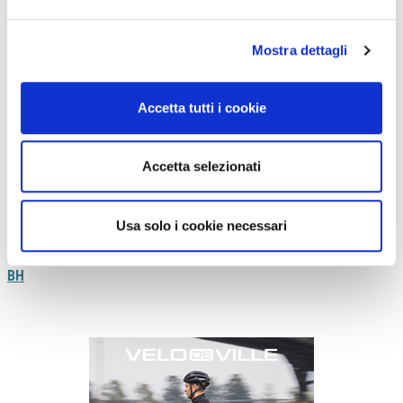
di soli 2,2 kg. In movimento, uno dei suoi principali vantaggi è
l’assenza di attrito quando si pedala senza assistenza
, grazie a
Mostra dettagli
questo è facile superare i 25 km/h. La potenza non manca infatti
si raggiungono i 65 Nm di coppia massima.
Accetta tutti i cookie
Il set è completato con l’X-Display posizionato sul manubrio in una
zona sicura in caso di caduta. Un display a colori e ad alta
definizione per visualizzare i dati anche sotto la luce diretta del
Accetta selezionati
sole. Le
ruote sono da 29” con pneumatici Maxxis e trasmissioni
1×12
fornite da Shimano. La forcella è da 100 mm con comando di
blocco sul manubrio. Gli allestimenti disponibili sono due e il prezzo
Usa solo i cookie necessari
di partenza è di 3099,90 euro.
BH
Previous
Next