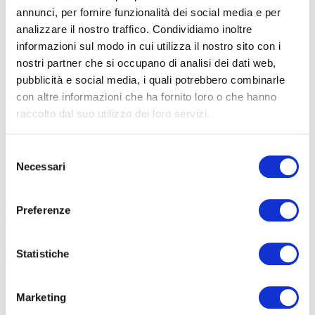
annunci, per fornire funzionalità dei social media e per
analizzare il nostro traffico. Condividiamo inoltre
informazioni sul modo in cui utilizza il nostro sito con i
nostri partner che si occupano di analisi dei dati web,
pubblicità e social media, i quali potrebbero combinarle
con altre informazioni che ha fornito loro o che hanno
raccolto dal suo utilizzo dei loro servizi.
Selezione
MOTORE POTENTE
Necessari
del
consenso
BH progetta e costruisce e-bike da 15 anni e vanta
un’esperienza
consolidata su tecnologie testate e approvate dai ciclisti di tutto il
Preferenze
mondo
. Per questo il sistema propulsivo fornisce affidabilità e
prestazioni. Il
BH 2EXMAG
(con 5 anni di garanzia)
infatti è
Statistiche
leggero, potente e senza attrito
. Nella BH Core Sport è impiegata la
seconda generazione di questo motore, noto per la sua
applicazione nelle e-bike leggere ad alte prestazioni nel catalogo di
Marketing
BH. Si tratta di un motore dalle dimensioni molto ridotte e dal peso