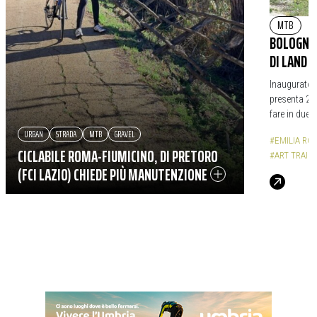
MTB
|
BOLOGNA 
DI LAND 
Inaugurato 
presenta 25 
fare in due, 
URBAN
STRADA
MTB
GRAVEL
#EMILIA R
CICLABILE ROMA-FIUMICINO, DI PRETORO
#ART TRAIL
(FCI LAZIO) CHIEDE PIÙ MANUTENZIONE