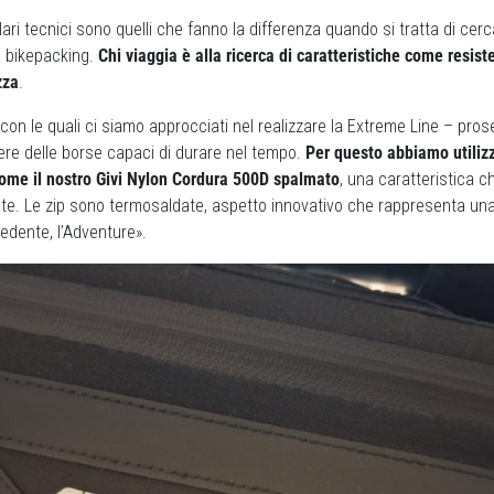
colari tecnici sono quelli che fanno la differenza quando si tratta di ce
 bikepacking.
Chi viaggia è alla ricerca di caratteristiche come resiste
zza
.
 con le quali ci siamo approcciati nel realizzare la Extreme Line – pr
ere delle borse capaci di durare nel tempo.
Per questo abbiamo utiliz
come il nostro Givi Nylon Cordura 500D spalmato
, una caratteristica c
nte. Le zip sono termosaldate, aspetto innovativo che rappresenta una
dente, l’Adventure».