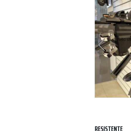
rse per top tube, due da telaio e una per la sella
Nello sh
RESISTENTE