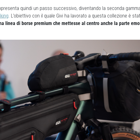
ppresenta quindi un passo successivo, diventando la seconda gamma 
king
. L’obiettivo con il quale Givi ha lavorato a questa collezione è sta
una linea di borse premium che mettesse al centro anche la parte emo