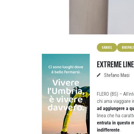
GRAVEL
BIKEPAC
EXTREME LINE
Stefano Masi
FLERO (BS) – All’in
chi ama viaggiare i
ad aggiungere a que
linea che ha caratt
entrata in questo m
indifferente
.