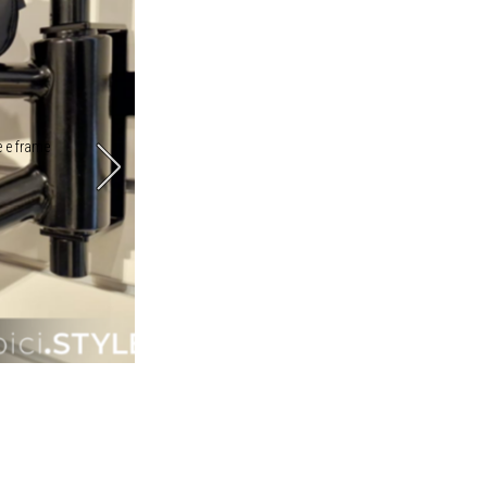
e e frame
La linea Extreme si compone da borsa per manubrio