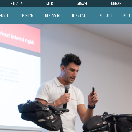
STRADA
MTB
GRAVEL
URBAN
POSTE
ESPERIENZE
BENESSERE
BIKE LAB
BIKE HOTEL
BIKE E