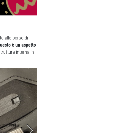
e alle borse di
uesto è un aspetto
truttura interna in
ikepacking
Il tessuto utilizzato per realizzare la 