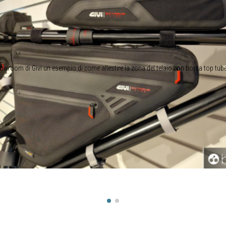
owroom di Givi un esempio di come allestire la zona del telaio con borsa top tub