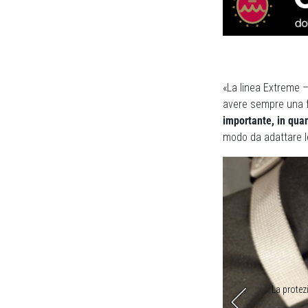
«La linea Extreme –
avere sempre una 
importante, in quan
modo da adattare le
ine è il Givi Nylon Cordura 500D spalmato
La protez