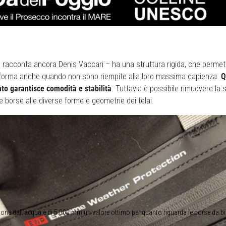
 racconta ancora Denis Vaccari – ha una struttura rigida, che permett
forma anche quando non sono riempite alla loro massima capienza.
Q
to garantisce comodità e stabilità
. Tuttavia è possibile rimuovere la s
 borse alle diverse forme e geometrie dei telai.
ione dall’acqua è di 5.000 mm un valore ottimo per quanto riguarda le borse da b