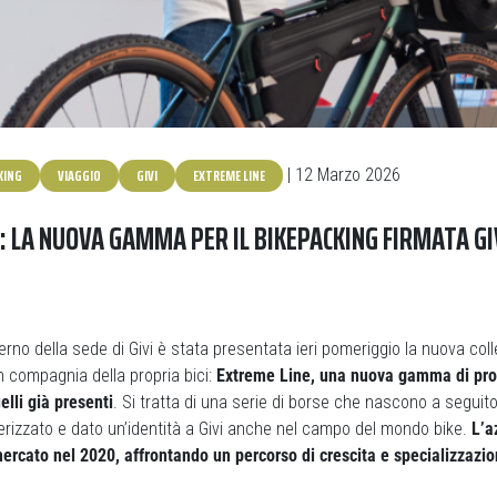
KING
VIAGGIO
GIVI
EXTREME LINE
| 12 Marzo 2026
: LA NUOVA GAMMA PER IL BIKEPACKING FIRMATA GI
terno della sede di Givi è stata presentata ieri pomeriggio la nuova col
n compagnia della propria bici:
Extreme Line, una nuova gamma di prod
lli già presenti
. Si tratta di una serie di borse che nascono a seguito
erizzato e dato un’identità a Givi anche nel campo del mondo bike.
L’a
ercato nel 2020, affrontando un percorso di crescita e specializzazio