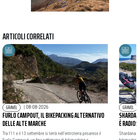
ARTICOLI CORRELATI
GRAVEL
GRAVEL
|
08-08-2026
FURLO CAMPOUT, IL BIKEPACKING ALTERNATIVO
SHARDANA
DELLE ALTE MARCHE
È RADIOS
Tra l’11 e il 13 settembre si terrà nell’entroterra pesarese il
Shardana Bi
Furlo Campout, un fine settimane di bikepacking e
bikepacking,