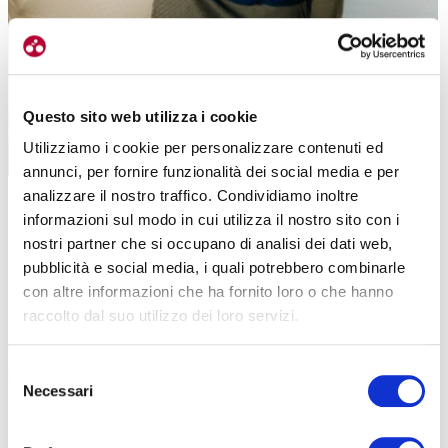
Questo sito web utilizza i cookie
Utilizziamo i cookie per personalizzare contenuti ed
annunci, per fornire funzionalità dei social media e per
analizzare il nostro traffico. Condividiamo inoltre
informazioni sul modo in cui utilizza il nostro sito con i
nostri partner che si occupano di analisi dei dati web,
pubblicità e social media, i quali potrebbero combinarle
TECNICA
con altre informazioni che ha fornito loro o che hanno
raccolto dal suo utilizzo dei loro servizi.
La maglia Unlimited Pro 2 gode di una vestibilità aderente, tipica
dei capi pensati per la massima performance sportiva.
Sono stati
Selezione
inseriti dei tessuti e una costruzione basati su cuciture CFD
Necessari
del
(Computational Fluid Dynamics – Fluidodinamica Computazionale)
consenso
che ne ottimizzano l’aerodinamica senza compromettere il
comfort.