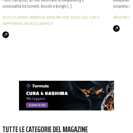
convivialità tra torrenti, boschi e borghi […]
scoperta de
#CICLOTURISMO
#MARCHE
#BIKEPACKING
#GOLE DEL FURLO
#BIKEPACKI
#APPENNINO
#FURLO CAMPOUT
TUTTE LE CATEGORIE DEL MAGAZINE