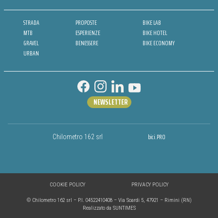
STRADA
PROPOSTE
BIKE LAB
MTB
ESPERIENZE
BIKE HOTEL
GRAVEL
BENESSERE
BIKE ECONOMY
URBAN
NEWSLETTER
bici.PRO
Chilometro 162 srl
COOKIE POLICY
PRIVACY POLICY
© Chilometro 162 srl – P.I. 04522410408 – Via Soardi 5, 47921 – Rimini (RN)
Realizzato da SUNTIMES