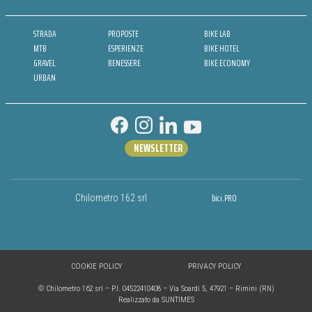
STRADA
PROPOSTE
BIKE LAB
MTB
ESPERIENZE
BIKE HOTEL
GRAVEL
BENESSERE
BIKE ECONOMY
URBAN
NEWSLETTER
bici.PRO
Chilometro 162 srl
COOKIE POLICY
PRIVACY POLICY
© Chilometro 162 srl – P.I. 04522410408 – Via Soardi 5, 47921 – Rimini (RN)
Realizzato da SUNTIMES