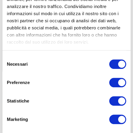
analizzare il nostro traffico. Condividiamo inoltre
informazioni sul modo in cui utilizza il nostro sito con i
nostri partner che si occupano di analisi dei dati web,
pubblicità e social media, i quali potrebbero combinarle
con altre informazioni che ha fornito loro o che hanno
GRAVEL
raccolto dal suo utilizzo dei loro servizi.
POLONIA: 3 GIORNI SULLE CICLABILI DELLA
POMERANIA OCCIDENTALE
Selezione
Necessari
del
|
09-07-2026
consenso
Preferenze
Statistiche
Marketing