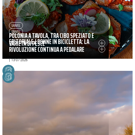
GRAVEL
GRAVEL
POLONIA A TAVOLA, TRA CIBO SPEZIATO E
EDITORIALE / DONNE IN BICICLETTA: LA
VARIETÀ DI PESCE
RIVOLUZIONE CONTINUA A PEDALARE
|
13-07-2026
|
13-07-2026