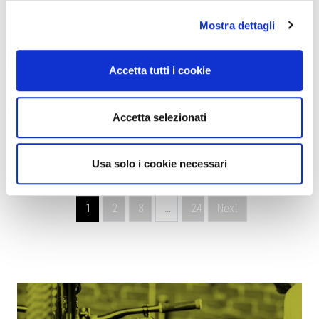
Mostra dettagli
Accetta tutti i cookie
GRAVEL
Accetta selezionati
RIVER&PEAKS GRAVEL RACE, UN ESORDIO
CHE GIÀ PENSA AL FUTURO
Usa solo i cookie necessari
|
18-06-2026
Navigazione degli articoli
1
2
3
…
24
Next