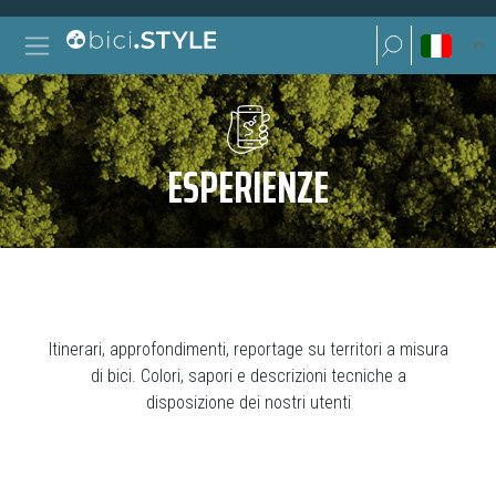
Vai al contenuto
Ricerca per:
Navigazione principale
Ricerca per:
ESPERIENZE
Itinerari, approfondimenti, reportage su territori a misura
di bici. Colori, sapori e descrizioni tecniche a
disposizione dei nostri utenti